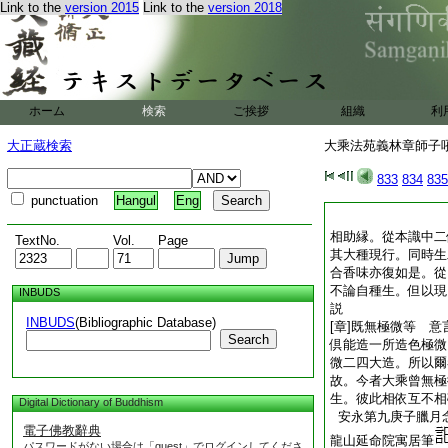
Link to the
version 2015
Link to the
version 2018
ホーム
検索
ご挨拶
組織
利
大正蔵検索
大乘法苑義林章師子吼鈔
833
834
835
punctuation
Hangul
Eng
相助縁。從本識中二
TextNo.
Vol.
Page
其大種現行。同時生
合香味亦復如是。從
不論自種生。但以現
INBUDS
説
INBUDS
(Bibliographic Database)
[章]既無極微等 
Search
倶能造一所造色極微
微二四大造。所以爾
故。今者大乘曾無極
生。彼此相依互不相
Digital Dictionary of Buddhism
安永第九庚子臘月
電子佛教辭典
龍山延命院寓居筆
パスワードがない場合は「guest」でログインしてくださ