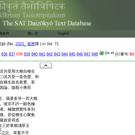
用条件
使い方
English
 (No.
2323_
基辨
撰 ) in Vol. 71
836
837
838
839
840
841
842
843
844
845
846
847
848
[行番号:
無
/
倶共受用大種自種生
二倶共受一造色聲。和
自種生故名眞實。若
因論。隨順小乘而
意言。薩婆多等一四大種
。彼宗不許一顯色極
者。極微體實性各別
微。若從種生心聚集
礙故皆得造
念三於東都淺草玉
之訖。草案不可