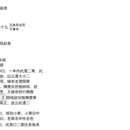
基辨
五根章追而
第十九
可書加
吼鈔卷
法相
撰
鈔曰。一本作此通二乘。此
故。以云通大小二
理。雖有名聲聞乘
。獨覺自然無師得。故
受。又雖有部行獨覺
2
聞戒故別無獨覺乘
爲正。故云此通二
鈔曰。簡別小乘。小乘宗中
曰。意業非作性非色
曰。此身口二業倶表無表