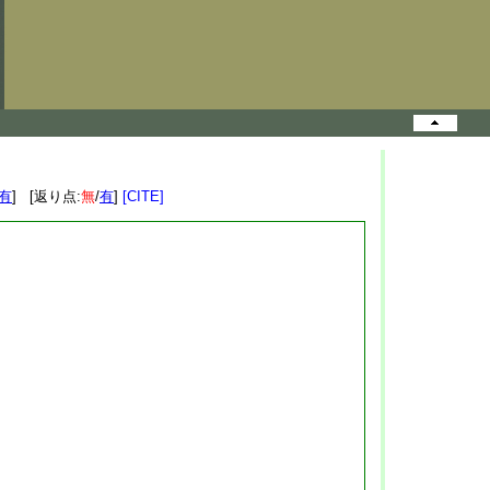
有
] [返り点:
無
/
有
]
[CITE]