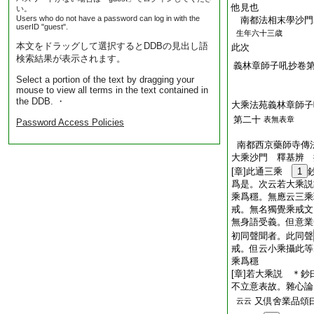
他見也
い。
Users who do not have a password can log in with the
南都法相末學沙門
userID "guest".
生年六十三歳
本文をドラッグして選択するとDDBの見出し語
此次
検索結果が表示されます。
義林章師子吼抄卷
Select a portion of the text by dragging your
mouse to view all terms in the text contained in
the DDB. ・
大乘法苑義林章師子
第二十
表無表章
Password Access Policies
南都西京藥師寺傳
大乘沙門 釋基辨 
[章]此通三乘
1
爲是。次云若大乘説
乘爲穩。無應云三乘
戒。無名獨覺乘戒文
無身語受義。但意業
初同聲聞者。此同聲
戒。但云小乘攝此等
乘爲穩
[章]若大乘説 ＊
不立意表故。雜心論
又倶舍業品頌
云云