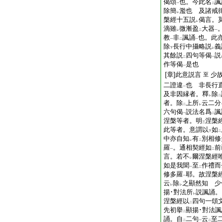
偈頌
也。今此名
諷
一
二
除簡
濫也 及諸戒
レ
槃經十五説
偈言。
レ
滴雖
微漸盈
大器
レ
二
一
教
非
諷誦
也。此
一
二
一
除
長行中攝略説
義
下
レ
其餘説
四句等偈
説
二
一
作等偈
是也
一
[章]此意説言
少
至
二證違
也 非長行
一
及非因縁者。釋
除
レ
二
者。除
上所
云二分
二
レ
六句偈
説法名爲
諷
一
二
涅槃等者。明
涅槃
三
此等者。意謂以
如
下
二
中亦自知
有
別相修
レ
二
羅
。通相契經如
前
一
二
言。若不
爾涅槃經
レ
如是我聞
至
作禮而
一
二
修多羅
耶。故涅槃
一
云
除
之顯然知 少
レ
レ
揚･對法所
説諷誦。
レ
涅槃經以
四句一頌
二
先初擧
顯揚･對法諷
二
誦。自
二句
云
至
二
一
二