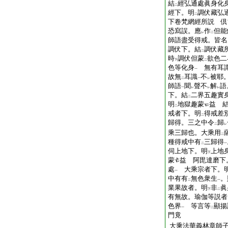
結
經弘通處眞身化
二
經下。明
調伏藏弘
二
下卷梵網經所説 倶
恐寫誤。應
作
但能
レ
二
師語盡受得戒。皆名
調伏下。結
調伏藏
二
時
調伏但蒙
欲色二
下
二
色等化身
無有耳識
一
故無
耳識
不
被耶
二
一
レ
師語
聞
聲不
解
語
一
レ
レ
レ
下。結
二界五趣實
二
明
地獄趣蒙
益 
二
戒者下。明
得戒差
二
歸得。三之中令
歸
二
レ
乘三歸也。大乘用
二
種得戒中有
三歸得
二
一
伺上地下。明
上地
下
蒙
益 阿毘達磨下
處
大乘宗者下。
一
中有有
無色衆生
。
二
一
業果故者。明
非
眞
下
二
有無故。瑜伽等説者
色界
等言等
顯揚
一
二
門竟
大乘法華義林章師