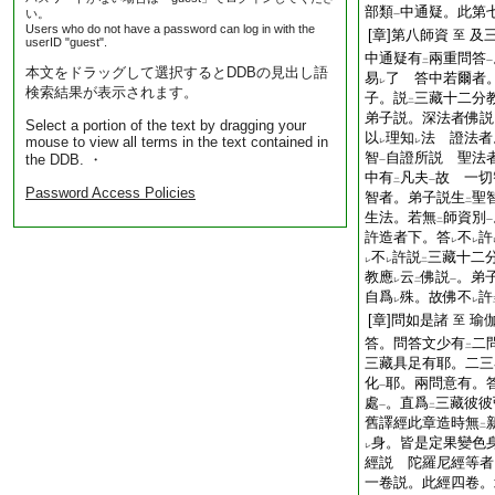
部類
中通疑。此第
い。
一
Users who do not have a password can log in with the
[章]第八師資
及
至
userID "guest".
中通疑有
兩重問答
二
一
本文をドラッグして選択するとDDBの見出し語
易
了 答中若爾者
レ
検索結果が表示されます。
子。説
三藏十二分
二
弟子説。深法者佛説
Select a portion of the text by dragging your
以
理知
法 證法者
mouse to view all terms in the text contained in
レ
レ
智
自證所説 聖法
the DDB. ・
一
中有
凡夫
故 一切
二
一
Password Access Policies
智者。弟子説生
聖
二
生法。若無
師資別
二
一
許造者下。答
不
許
レ
レ
不
許説
三藏十二
レ
レ
二
教應
云
佛説
。弟
レ
二
一
自爲
殊。故佛不
許
レ
レ
[章]問如是諸
瑜
至
答。問答文少有
二
二
三藏具足有耶。二三
化
耶。兩問意有。
一
處
。直爲
三藏彼彼
一
二
舊譯經此章造時無
二
身。皆是定果變色
レ
經説 陀羅尼經等者
一卷説。此經四卷。