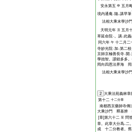
安永第五
五月
申
境内通庵
隨
講早筆
一
レ
法相大乘末學沙門
天明元年
五月
丑
草延命院
。講
此義
一
二
同六年
十二月二
午
寺妙光院
加
第二校
一
二
京師京極善長寺
開
一
二
學拙智。謬錯多多。
囘向四恩法界海 囘
法相大乘末學沙門
2
大乘法苑義林章
第十二
十二分章
南都西京藥師寺傳
大乘沙門 釋基辨 
[章]第六十二
問
至
章。此章大分爲
二
レ
成 十二分教者。