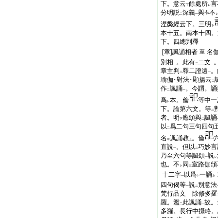
下。意云
餘處所
言
丁
レ
分明説
深義
與
不
二
一
涅槃經云下。三明
下
本十五。南本十四。
下。四總判釋
[章]諷誦相者
名
至
別相
。此有
二文
一
二
一
章主判
釋二證遠
。
二
一
瑜伽･對法･顯揚云
二
作
諷誦
。今謂。誦
二
一
爲
本。倫
等中一
レ
下。論第六文。等
二
者。明
應頌與
諷誦
下
二
以
爲二句三句四句
二
名
諷誦教
。倫
中
上
直説
。但以
巧妙言
一
二
乃至六句等諷頌
説
一
レ
也。不
同
室路伽頌
レ
三
十二字
以爲
一誦
一
中
上
四句偈等
説
別意法
一
二
梵行品文 除修多羅
羅。濫
此諷誦
故。
二
一
多羅。長行中攝略。