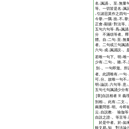
名
諷誦
。至
無量
二
一
二
等。一切皆是名
諷
二
引諸惡莫作之四句
レ
今擧
一隅
捨
不
擧
二
一
レ
レ
正會
顯揚･對法等。
下
五句六句等
爲
諷誦
一
中
分 不滿頌等者。釋
體。自
二句
至
無
二
一
二
者。二句或三句諷誦
六句
成
諷誦説
。
一
二
一
若唯一句下。明
唯
下
少有
二句
。雖
不
二
一
レ
レ
別
。一句即濫。所
一
者。此謂唯有
一句
二
一
可
分。故唯一句不
レ
レ
明
論説
六句等
意
下
二
一
上
五句七句諷誦少分有
[章]自説相者
義
至
別相
。此有
二文
一
二
一
兩重問答
明。今即
一
云
自説教
瑜伽等
二
一
自説之證
。等言等
一
二
於是中者。於
如
下
餘文易
知 對法論
レ