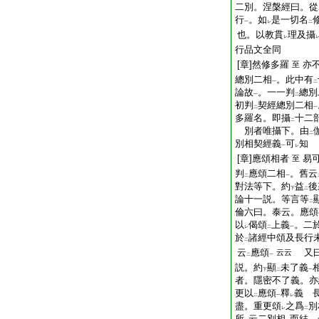
二別。涅槃經曰。從
行
。如
是一切名
一
レ
二
也。以教貫
理及攝
レ
行品文全同
[章]然修多羅
亦
至
總別二相
。此中有
一
二
論故
。一一判
總別
一
二
初判
契經總別二相
二
一
多羅名。即攝
十二
二
別者唯攝下。由
二
別相契經義
可
知
一
レ
[章]應頌相者
易
至
判
應頌二相
。舊云
二
一
對法等下。約
益
後
下
二
論十一説。等言等
二
倫六曰。泰云。應頌
以
偈頌
上義
。二
レ
二
一
於
諸經中頌及長行
二
云
應頌
又曰
云云
二
一
説。約
顯
未了義
下
二
一
者。隱密不了義。亦
更以
應頌
釋
義 
二
一
レ
盡。重更頌
之爲
別
レ
二
所
云二別相
而結 