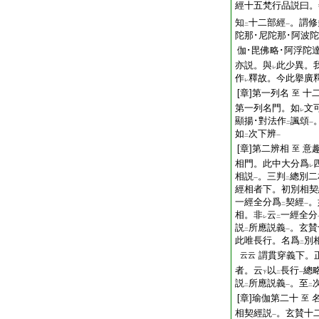
經十五梵行品説曰。
知
十二部經
。謂修
二
一
陀那･尼陀那･阿波陀
伽･毘佛略･阿浮陀
亦説。與
此少異。
レ
作
釋故。今此擧廣
レ
[章]第一列名
十
至
第一列名門。如
文
レ
顯揚･對法作
諷頌
二
一
如
次下辨
二
一
[章]第二辨相
意
至
相門。此中大分爲
レ
相説
。三判
總別二
一
二
經相者下。初別相契
一經全分爲
契經
。
二
一
相。非
云
一經全分
レ
二
説
所應説義
。玄賛
二
一
此唯長行。名爲
別
二
謂貫穿義下。
云云
者。云
以
長行
總
下
二
一
説
所應説義
。至
二
一
二
[章]瑜伽第二十
至
相契經説
。玄賛十
一