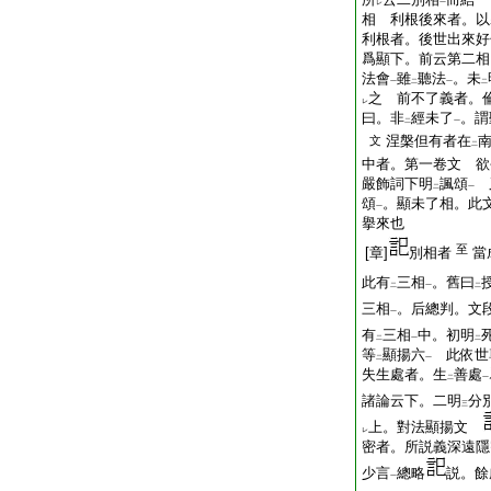
レ
一
相 利根後來者。以
利根者。後世出來好
爲顯下。前云第二相
法會
雖
聽法
。未
一
二
一
二
之 前不了義者。
レ
曰。非
經未了
。謂
二
一
涅槃但有者在
文
二
中者。第一卷文 欲
嚴飾詞下明
諷頌
又
二
一
頌
。顯未了相。此
一
擧來也
至
[章]
別相者
當
此有
三相
。舊曰
二
一
二
三相
。后總判。文
一
有
三相
中。初明
二
一
二
等
顯揚六
此依世
二
一
失生處者。生
善處
二
一
諸論云下。二明
分
三
上。對法顯揚文
レ
密者。所説義深遠隱
少言
總略
説。餘
一