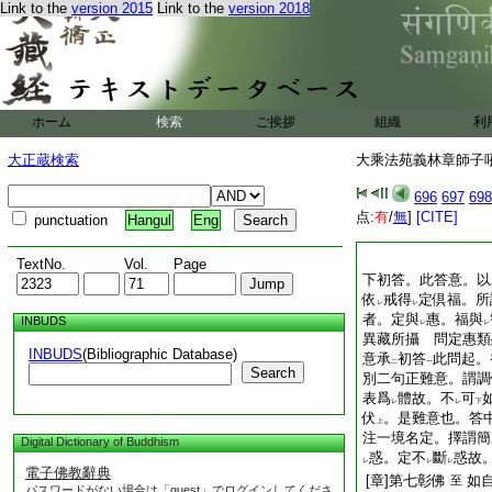
Link to the
version 2015
Link to the
version 2018
ホーム
検索
ご挨拶
組織
利
大正蔵検索
大乘法苑義林章師子吼鈔
696
697
698
点:
有
/
無
]
[CITE]
punctuation
Hangul
Eng
TextNo.
Vol.
Page
下初答。此答意。以
依
戒得
定倶福。所
レ
レ
者。定與
惠。福與
INBUDS
レ
レ
異藏所攝 問定惠類
INBUDS
(Bibliographic Database)
意承
初答
此問起。
二
一
Search
別二句正難意。謂調
表爲
體故。不
可
レ
レ
下
伏
。是難意也。答
上
注一境名定。擇謂簡
Digital Dictionary of Buddhism
惑。定不
斷
惑故
レ
レ
レ
電子佛教辭典
[章]第七彰佛
如
至
パスワードがない場合は「guest」でログインしてくださ