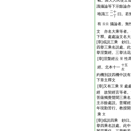
載。諸天人民使立
識攝論等下示餘論亦
二十
唯識三
曰。若
一丁
有
攝論者。無
云云
文 亦名大乘等者。
下釋。處處論文名大
[章]或説三乘 鈔
四擧三乘名説處。此
擧涅槃經。三擧法花
[章]涅槃經云
性
至
十五
經。北本十一
左
約機別説四機中説有
下章主釋文
[章]又有三乘
處
至
經 故契經言等者。
菩薩獨覺聲聞三乘名
主示餘處説。普耀經
年現勤苦行。教授開
乘
文
[章]或説四乘 鈔
擧四乘名説處。此中
鬘四重任。三擧般若