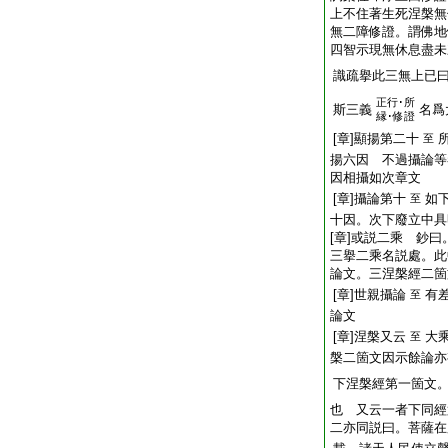
上不住著生死涅槃無
無二障修證。謂佛地
四智示現無休息盡未
識疏擧此三無上已
正行･所
斯三義
名爲
縁･修證
[章]顯揚第二十
至
揚六因 不過攝論等
因相攝如次章文
[章]攝論第十
如
至
十因。次下廢立中具
[章]或説二乘 鈔
三擧二乘名説處。此
論文。三涅槃經二箇
[章]世親攝論
有
至
論文
[章]涅槃又云
大
至
槃二箇文因示餘論亦
下涅槃經第一箇文
也 又云一者下同經
二亦同説曰。菩薩在