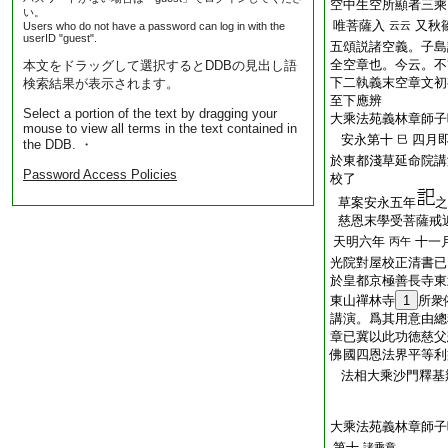
空中生空所顯者三乘
い。
唯菩薩入
又秋
云云
Users who do not have a password can log in with the
userID "guest".
五頌説諸空義。子島
全空章也。今云。不
本文をドラッグして選択するとDDBの見出し語
下二執義末空章文初
検索結果が表示されます。
至下應辨
Select a portion of the text by dragging your
大乘法苑義林章師子
mouse to view all terms in the text contained in
安永第十
四月
巳
the DDB. ・
於東都淺草延命院講
Password Access Policies
校了
草案安永五年
之
慈恩末學受菩薩戒
天明六年
十一
丙午
光院對屋校正清書已
於皇都京極善長寺東
東山禪林寺
1
所衆
講演。爲其用意由總
章已冀以此功徳慈父
佛國四恩法界平等利
法相大乘沙門釋基
大乘法苑義林章師子
第十
諸乘章