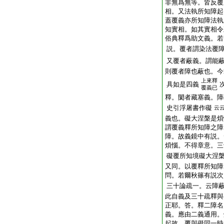
非無爲無等。皆反覆
相。又法執所知障起
蓋覆義亦所知障法執
知實相。如其實相令
俗典釋爲助文義。若
説。覆者謂染法覆
又覆者蔽義。謂能
則覆者障也蔽也。今
上來釋
具如是四義
覆義已
釋。閡者藏塞義。障
史引浮屠書作礙
云
義也。礙大涅槃是煩
謂覆義釋所知障之障
障。故義鏡中有説。
煩惱。不得章意。三
礙覆所知境礙大涅
又同。以覆釋所知障
問。若爾秋篠有説次
三十論疏一。云障
此自義及三十疏釋與
正耶。答。釋二障名
義。應由二義通用。
起故。覆與礙同一時