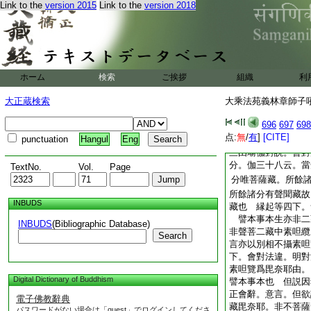
Link to the
version 2015
Link to the
version 2018
菩二藏毘奈耶攝 二
唯菩薩藏素呾覽攝也
議一通聲菩二 對法
論説意相攝 但有十
縁･譬･本事･本生
有其七者。縁･譬･事
ホーム
検索
ご挨拶
組織
利
分據實初五下。章
亦聲聞 但説彼五者
大正蔵検索
大乘法苑義林章師子吼鈔
應等五。爲聲之素呾
述如實義
696
697
698
点:
無
/
有
]
[CITE]
[章]三十八云
亦
至
punctuation
Hangul
Eng
三由瑜伽對説。會對
分。伽三十八云。當
TextNo.
Vol.
Page
分唯菩薩藏。所餘
所餘諸分有聲聞藏故
INBUDS
藏也 縁起等四下。
譬本事本生亦非二
INBUDS
(Bibliographic Database)
非聲菩二藏中素呾纜
Search
言亦以別相不攝素呾
下。會對法違。明對
素呾覽爲毘奈耶由。
Digital Dictionary of Buddhism
譬本事本也 但説因
正會辭。意言。但欲
電子佛教辭典
藏毘奈耶。非不菩薩
パスワードがない場合は「guest」でログインしてくださ