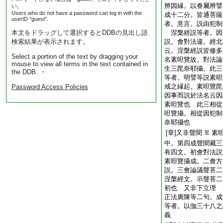
辨因縁。以眷屬辨譬
い。
Users who do not have a password can log in with the
成十二分。皆通菩
userID "guest".
者。意言。説由犯制
本文をドラッグして選択するとDDBの見出し語
涅槃經説等者。因
検索結果が表示されます。
説。會對法違。經北
云。涅槃經説皆修多
Select a portion of the text by dragging your
名素呾覽故。對法論
mouse to view all terms in the text contained in
生三毘奈耶攝。此三
the DDB. ・
等者。明譬等説素呾
戒之縁起。素呾覽毘
Password Access Policies
因事而説於法名云因
素呾覽也 此三相從
呾覽攝。相從因犯制
奈耶攝也
[章]又非聲聞
素
至
中。第四成聲聞藏
有四文。初會對法説
素呾覽攝成。二會
説。三會論議聲菩二
涅槃經文。示聲菩二
初也 又非下立理
正法廣陳等二句。
等者。以伽三十八之
義