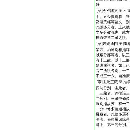
好
[章]今准諸文
不
至
中。五今義總釋 諸
及涅槃經等諸文 
此據多分者。上來總
文多分教説也 或方
廣通聲菩二藏之説。
[章]若總通門
隨
至
第四。約通別相攝
以藏分部等者。以三
有十二故。以十二
隨應廣説者。如上已
菩二所説各別。十二
不成三十六。自准
[章]由此三藏
准
至
四句分別 由此者。
三藏者。經律論三
句分別。三藏中修多
羅別攝故狹 有十二
二分中修多羅通相故
羅藏者。此修多羅不
等者。修多羅因縁是
是下。第三句分別。