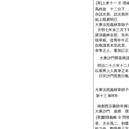
[章]上來十一
増
至
爲終故 十二分下。
亦説次第。説次第所
如上既廣明已
大乘法苑義林章師子
天明七年未三月下
講演義林全部。先年
脱草稿。從舊年午正
自唯識章末至此章。
有學之人。重加訂正
大乘沙門釋基辨
明治二十八年十二
以基辨上人眞筆之本
日宗沙門照善日
大乘法苑義林章師子
第十三
斷障章
南都西京藥師寺傳
大乘沙門 基辨 撰
[章]斷障義略
問
至
章。大分爲二。初牒
科之中。斷障義三字