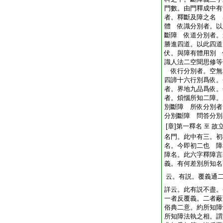
門數。由門釋成中
者。釋斷及障之名 
體 依識分別者。以
斷障 依道分別者。
勝進四道。以此四道
伏。與障有體用別 
識人法二空聞思修等
依行分別者。空無
四諦十六行別爲依。
者。界地九品爲依。
者。煩惱所知二障。
別斷障 所依分別者
分別斷障 問答分別
[章]第一釋名
故
至
名門。此中有三。初
名。今即初二也 障
障名。此六字釋障言
義。有何差別所知名
云。有説。覆義通
詳云。此有説不盡。
一者反覆義。二者蔽
俗典二意。約所知障
所知障法執之相。謂