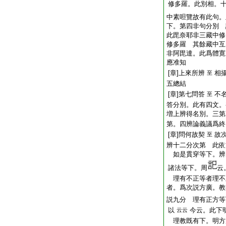
修多羅。此別相。
中素呾覽故有此句。
下。第四非句分別 
此毘奈耶非三藏中修
修多羅 其餘藏中互
非阿毘達。此爲體寛
應准知
[章]上來所辨
相
至
五總結
[章]第七問答
不
至
答分別。此有四文。
増上辨得名別。三第
第。四辨論義議爲終
[章]問何故契
故
至
辨十二分次第 此依
如是貫穿等下。辨
諸法等下。周
云
理有不正等者理不
者。爲次説方廣。教
説九分 理有正方等
以
今云。此下
云云
理教既有下。明方