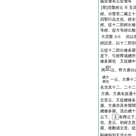
義皆通有云皆通有
[章]涅槃經云
互
至
經。示聲菩二藏之十
四聖行品文也。經全
經。從十二部經出修
等經。從方等經出般
大涅槃
此以別
云云
經説意。以十二部別
云從十二部出修多羅
是下。引經釋成總
修多羅也 又從總中
周
云。即方廣分
總方
一云。大乘十
廣也
名含其十二。二十二
方廣。方廣名故通
文意云。又從總修多
廣。方廣亦具有聲聞
總修多羅。流出總十
云下。
1
有釋云下
也。意云。初經文意
羅。後翻成文意。
顯總與別互流出也。