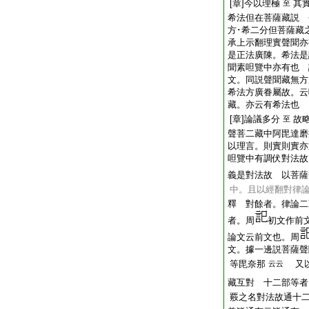
[章]今以理極
其
至
希法但在菩薩藏説 
方･希二分但菩薩藏
承上示翻理實聲聞亦
是正法廣陳。希法是
聞素呾覽中亦有也 
文。同説聲聞藏無方
希法方廣眷屬故。云
藏。亦云有希法也
[章]論議多分
故
至
聲菩二藏中阿毘達磨
以理言。則實則實亦
呾覽中有調伏對法故
義是對法故 以菩薩
中。且以經翻對律
釋 對餘者。律論二
者。周
初文作前
論文云前文也。周
文。據一邊説菩薩聲
等毘奈那
又以
云云
藏互對 十二部等者
覈之名對法故通十