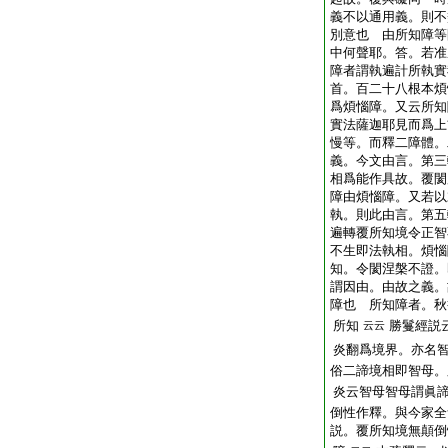
義不以通用義。則不
別意也 由所知障等
中何聲耶。答。若准
障者謂執遍計所執實
首。百二十八根本煩
爲煩惱障。又云所知
實法薩迦耶見而爲上首
慢等。而釋二障體。
義。今文由言。第三
相爲能作具故。覆閡
障由煩惱障。又若以
執。則此由言。第五
遍轉覆所知境令正智
不生即法執相。煩惱
知。令閡涅槃不證。
謂因由。由故之義。
障也 所知障者。秋
所知
勝鬘經説
云云
炎翻爲境界。亦名
俗二諦境相即智母。
炎云智母智母謂眞
倒性作釋。與今家全
説。覆所知境無顛倒