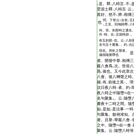
T2323_.71.0544a17:
是。釋
八時言
不
レ
二
一
レ
T2323_.71.0544a18:
雲居士釋
八時言
云
二
一
二
T2323_.71.0544a19:
甚好。然不
辨
相傳
レ
二
問。下章云
合有
五
下
二
T2323_.71.0544a20:
也
之見。則鳩師釋
八
レ
二
何。答。刹那時之通名
T2323_.71.0544a21:
作
時。在
五箇時節
。
一
二
一
有五刹那
也。云
八刹
一
二
T2323_.71.0544a22:
名句五十聚集
。約
合
一
二
現也。所依之聲者。
T2323_.71.0544a23:
是
攝假隨實釋也
T2323_.71.0544a24:
者。開發中擧
相傳三
二
T2323_.71.0544a25:
嚴八會爲
次。世俗八
レ
T2323_.71.0544a26:
爲
後也。又今此章次
レ
T2323_.71.0544a27:
八會。後八囀聲之時
T2323_.71.0544a28:
雖
有
前後之異
。理
レ
二
一
T2323_.71.0544b01:
説日夜八時
者。約
一
下
T2323_.71.0544b02:
夜八時之中隨墮
在
T2323_.71.0544b03:
名句聚集
。云
隨墮
上
二
T2323_.71.0544b04:
晝夜十二時之間。隨
T2323_.71.0544b05:
如
是如
是法事
一時
レ
レ
一
T2323_.71.0544b06:
句聚集。餘例准知。
T2323_.71.0544b07:
者。且擧
華嚴八會
二
一
T2323_.71.0544b08:
之中。隨墮
在一會
一
T2323_.71.0544b09:
聚集。云
隨墮八時等
二