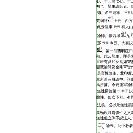
心。十二明七心。十
初也 龍軍論師者。
徳。名曰龍軍。三明
梵網述
上云。西方
此云龍軍
有人由
云云
論師。按西域
九
那
今云。大妄説
云云
。第一引西明疏曰
那。此云龍軍。即是
果唯有眞如及眞如智
竪慧論師及金剛軍皆
是寶性論主。北印度
軍所造三身論中。説
爲所據。今云龍軍論
無性攝論第一
説
初丁
體性。如次下引。有
法義。必以此無性攝
集顯現以爲體性之文
無性但立佛不説法人
十一
論云。此中教者
丁左