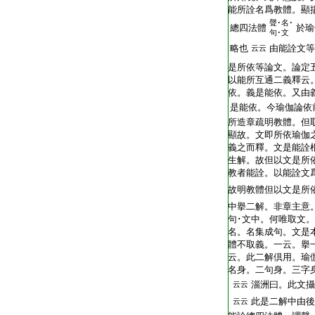
能所詮名爲教體。顯
聲･名･
總四法體
於瑜
句･文
略也
由能詮文等
云云
是所依等論文。論定
以能所互通二義釋云
依。義是能依。又由
是能依。今瑜伽論依
所造章疏明教體。但
顯故。文即所依瑜伽
義之而釋。文是能詮
生解。故但以文是所
教者能詮。以能詮文爲
故明教體但以文是所依
中擧二解。非章主意
句･文中。何唯取文。
名。名集成句。文是
體不取義。一云。擧
云。此二解倶用。瑜
名身。二句身。三字
淄洲曰。此文攝
云云
此是二解中由後
云云