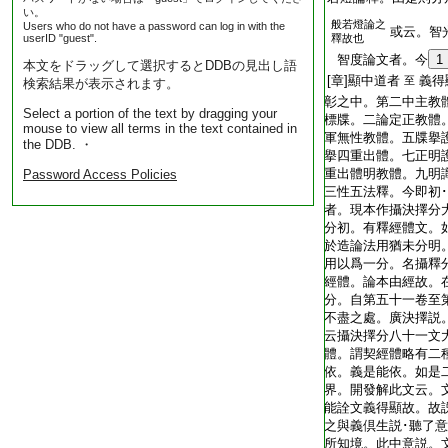
い。
般若燈論之
Users who do not have a password can log in with the
或云。智
userID "guest".
釋故也
智度論文者。今
1
本文をドラッグして選択するとDDBの見出し語
[章]顯中道者
義得
至
検索結果が表示されます。
彰之中。第二中主教
Select a portion of the text by dragging your
標牒。二論定正教體
mouse to view all terms in the text contained in
軍無性教體。五牒擧
the DDB. ・
擧四重出體。七正明
重出體明教體。九明
Password Access Policies
三性五法釋。今即初
者。現本作攝決擇分
分初。有釋經體文。
於造論法用猶未分明
用以爲一分。名攝釋
經體。論本由經故。
分。自第五十一卷至
不盡之處。廣決擇説
云攝決擇分八十一文
體。謂契經體略有二
依。義是能依。如是
界。開發解此文云。
能詮文義得顯故。故
之與義倶生説･聽了
所知境。此中意説。