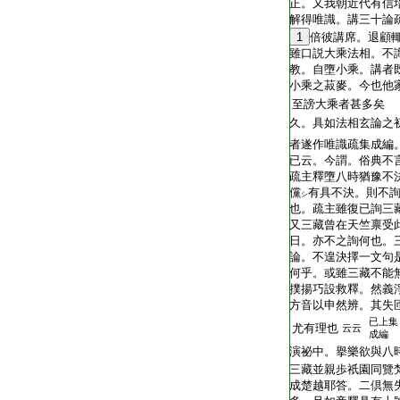
正。又我朝近代有信
解得唯識。講三十論
1
倍彼講席。退顧
雖口説大乘法相。不
教。自墮小乘。講者
小乘之菽麥。今也他
至謗大乘者甚多矣
久。具如法相玄論之
者遂作唯識疏集成編
已云。今謂。俗典不
疏主釋墮八時猶豫不
儻
有具不決。則不
シ
也。疏主雖復已詢三
又三藏曾在天竺禀受
日。亦不之詢何也。
論。不遑決擇一文句
何乎。或雖三藏不能
撲揚巧設救釋。然義
方音以申然辨。其失
已上集
尤有理也
云云
成編
演祕中。擧樂欲與八
三藏並親歩祇園同覽
成楚越耶答。二倶無