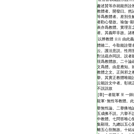
趣述賛等亦就能所詮
教體者。開發曰。然
等爲教體者。差別生
者勸心發故。瑜伽･
表亦爲教體。實理言
者。其義即非故。諸
以辨教體
由此義
云云
體雖二。今取能詮聲
云。護法意説。性用
對法疏亦同説。説者
現爲教體故。二十論
文爲體。由是應知。
教體之文。正與邪之
擧。其實正教體唯能
云能詮文中者。彰就
不説説故
[章]一者龍軍
一師
至
龍軍･無性等教體。
擧無性論。二擧佛地
五成佛不説。六擧不
中教體。七問答唯心
集顯現。九總以五心
離五心別無故。十結