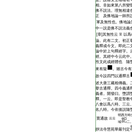
相。非如來第八所變
佛不説法。理無相違
正 及佛地論一師所
軍及無性也。佛地論
中一説是佛不説法義
[章]其無性云
以爲
至
論。此有二文。初正
義釋成今文。即此二
論中於上句釋經字。
經。其經中今云此中。
性文此成經體也 隨
來有疑
。雖古今有
故今設四門以通釋古
述大唐三藏相傳義。
擧古通釋。四今義通
義者。開發曰。墮謂
釋。一云。即是聖教
八會以爲八時。三云
名八時。今依後説隨
明西方時
寛通故
云云
域
二
靜法寺慧苑華嚴刊定