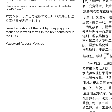
[章]法華經中
名
至
い。
名 究竟運者。玄賛
Users who do not have a password can log in with the
userID "guest".
別勝乘依理究竟最
本文をドラッグして選択するとDDBの見出し語
子島曰。究竟者一
検索結果が表示されます。
故究竟義名一耶。答
一簡別故名一。謂昔
Select a portion of the text by dragging your
知所詮理極一而爲實
mouse to view all terms in the text contained in
the DDB. ・
無別二理以爲極也。
乘不知二爲方便執二
Password Access Policies
説二涅槃但爲化城
權教所設。非是二果
二乘
勝極也。破彼
者
一
廣説。三會別
乃至
皆有根本及以方便。
修成得教理行果爲
已上離分段死。見道
退地之根本因等
云
耶。答。玄賛云。乘
運運他至於彼岸。
能自運至果可名乘。
乘體。答。有五義。
通二運。廣至果廣他