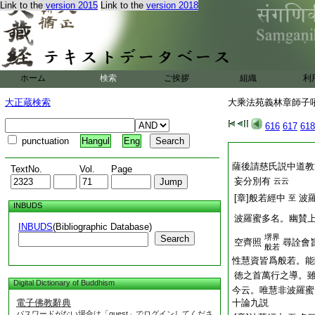
Link to the
version 2015
Link to the
version 2018
ホーム
検索
ご挨拶
組織
利
大正蔵検索
大乘法苑義林章師子吼鈔
616
617
618
punctuation
Hangul
Eng
薩後請慈氏説中道教
TextNo.
Vol.
Page
妄分別有
云云
[章]般若經中
波
至
INBUDS
波羅蜜多名。幽賛
INBUDS
(Bibliographic Database)
堺界
Search
空齊照
尋詮會
般若
性慧資皆爲般若。能
徳之首萬行之導。
Digital Dictionary of Buddhism
今云。唯慧非波羅蜜
電子佛教辭典
十論九説
パスワードがない場合は「guest」でログインしてくださ