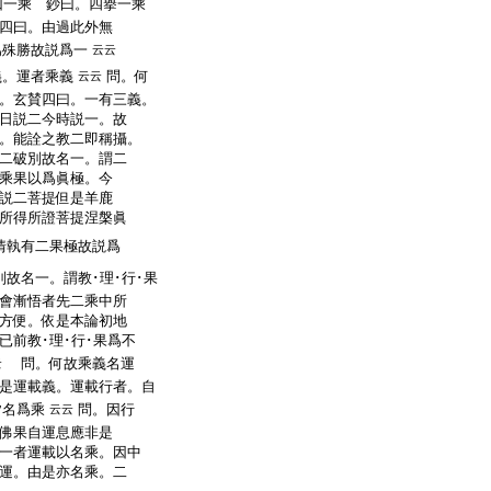
曰一乘 鈔曰。四擧一乘
四曰。由過此外無
爲殊勝故説爲一
云云
義。運者乘義
問。何
云云
。玄賛四曰。一有三義。
日説二今時説一。故
。能詮之教二即稱攝。
二破別故名一。謂二
乘果以爲眞極。今
。説二菩提但是羊鹿
所得所證菩提涅槃眞
情執有二果極故説爲
故名一。謂教･理･行･果
會漸悟者先二乘中所
大方便。依是本論初地
已前教･理･行･果爲不
問。何故乘義名運
云
是運載義。運載行者。自
皆名爲乘
問。因行
云云
佛果自運息應非是
一者運載以名乘。因中
運。由是亦名乘。二