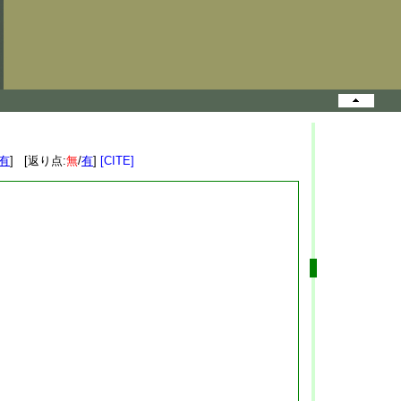
有
] [返り点:
無
/
有
]
[CITE]