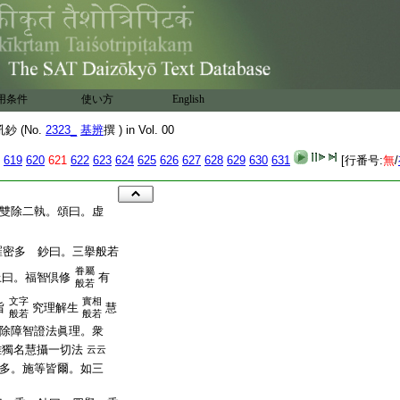
用条件
使い方
English
 (No.
2323_
基辨
撰 ) in Vol. 00
619
620
621
622
623
624
625
626
627
628
629
630
631
[行番号:
無
/
雙除二執。頌曰。虚
羅密多 鈔曰。三擧般若
眷屬
上曰。福智倶修
有
般若
文字
實相
旨
究理解生
慧
般若
般若
除障智證法眞理。衆
雖獨名慧攝一切法
云云
多。施等皆爾。如三