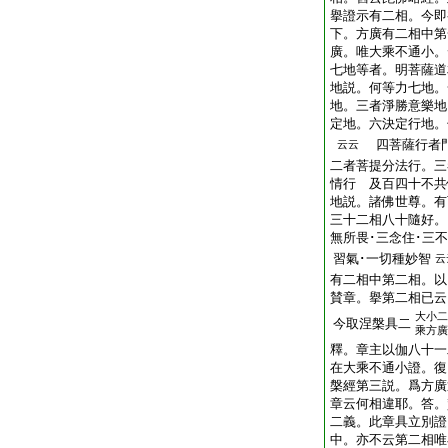
擧證示有二相。今即
下。方廣有二相中第
廣。唯大乘不通小。
七地等者。明菩薩道
地説。何等力七地。
地。三者淨勝意樂地
定地。六決定行地。
四菩薩行者門
云云
二者菩提分法行。三
情行 及百四十不共
地説。諸佛世尊。有
三十二相八十隨好。
無所畏･三念住･三
習氣･一切種妙智
云
有二相中第二相。以
賛章。擧第二相已云
大小二
今取涅槃具二
乘方廣
釋。章主以伽八十一
在大乘不通小證。復
槃經第三説。爲方廣
章云何相違耶。答。
二義。此章具立別證
中。亦不云第二相唯