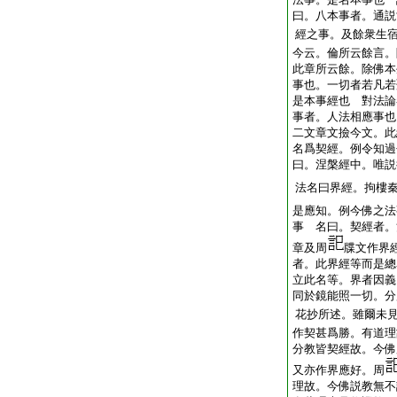
曰。八本事者。通説
經之事。及餘衆生
今云。倫所云餘言。
此章所云餘。除佛本
事也。一切者若凡若
是本事經也 對法論
事者。人法相應事也
二文章文撿今文。此
名爲契經。例令知過
曰。涅槃經中。唯説
法名曰界經。拘樓
是應知。例今佛之法
事 名曰。契經者。
章及周
牒文作界經
者。此界經等而是總
立此名等。界者因義
同於鏡能照一切。分
花抄所述。雖爾未
作契甚爲勝。有道理
分教皆契經故。今佛
又亦作界應好。周
理故。今佛説教無不