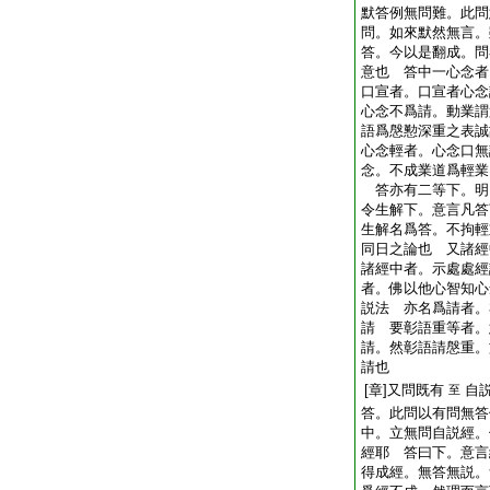
默答例無問難。此問
問。如來默然無言。
答。今以是翻成。
意也 答中一心念者
口宣者。口宣者心念
心念不爲請。動業謂
語爲慇懃深重之表誠
心念輕者。心念口無
念。不成業道爲輕
答亦有二等下。明
令生解下。意言凡答
生解名爲答。不拘輕
同日之論也 又諸經
諸經中者。示處處經
者。佛以他心智知心
説法 亦名爲請者。
請 要彰語重等者。
請。然彰語請慇重。
請也
[章]又問既有
自
至
答。此問以有問無答
中。立無問自説經。
經耶 答曰下。意言
得成經。無答無説