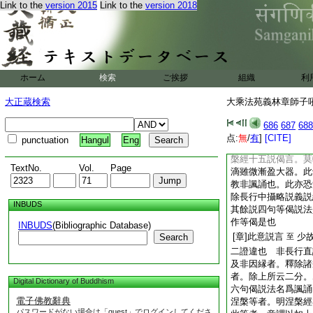
Link to the
version 2015
Link to the
version 2018
名諷誦教。倫
六
直説。但以巧妙言調
乃至六句等諷頌説法
也。不同室路伽頌不
十二字以爲一誦
云
ホーム
検索
ご挨拶
組織
利
四句偈等説別意法名
梵行品文 除修多羅
大正蔵検索
大乘法苑義林章師子吼鈔
羅。濫此諷誦故。云
多羅。長行中攝略。
686
687
688
偈頌也。今此名諷誦
点:
無
/
有
]
[CITE]
punctuation
Hangul
Eng
除簡濫也 及諸戒律
槃經十五説偈言。莫
TextNo.
Vol.
Page
滴雖微漸盈大器。此
教非諷誦也。此亦恐
除長行中攝略説義説
INBUDS
其餘説四句等偈説法
作等偈是也
INBUDS
(Bibliographic Database)
[章]此意説言
少
Search
至
二證違也 非長行
及非因縁者。釋除諸
者。除上所云二分。
Digital Dictionary of Buddhism
六句偈説法名爲諷誦
電子佛教辭典
涅槃等者。明涅槃經
パスワードがない場合は「guest」でログインしてくださ