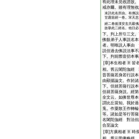
有此理未見收證故。
戒亦爾。雖有理無收
未詳此名所由。有佛説
甘露鼓經一卷。宋天息
經二卷後漢安玄共嚴佛
故擧此二經名。他日必
下。判上所引三文。
佛餘弟子人事説名本
者。明唯説人事由 
説但過去佛説法事不
下。判前際壹切本事
[章]本生相者
皆
至
相。舊云闍陀伽經 
昔菩薩若身若行説本
由顯揚論文。作於諸
下。但就菩薩行説本
但就菩薩身説。經第
全文云。如佛世尊本
謂比丘當知。我於過
兎。作粟散王作轉輪
等。諸如是等行菩薩
名闍陀伽經 對法但
合至論文
[章]方廣相者
時
至
相。舊云毘佛略經。