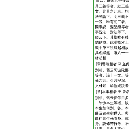
倫云。佛因此事等
具三義等者。結三義
文。此具之此言。指
法等論下。明三義不
一説 唯有初二者。
因事説 涅槃經等者
事説法 對法等下。
經云下。其擧唯有後
總結成。此謂指次
義中第三説縁起相故
具名縁起 唯八十一
縁起相
[章]譬喩相者
並
至
別相。舊云阿波陀那
等者。論十一文。等
倫六云。引淺況深。
文可知 瑜伽總説者
[章]本事相者
皆
至
別相。舊云伊帝目多
除佛本生等者。以
本生如何別。答。本
佛及衆生宿世人。與
佛往昔生死依身。或
身。説修苦行等。不
法事。是名本事也 