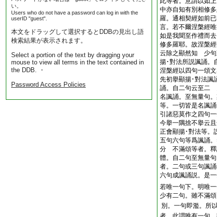
此等者。意謂以如上
い。
中亦自知有別相修多
Users who do not have a password can log in with the
羅。通相契經如前已
userID "guest".
言。若不爾涅槃經唯
本文をドラッグして選択するとDDBの見出し語
如是我聞至作禮而去
検索結果が表示されます。
修多羅耶。故涅槃經
云除之顯然知 少句
Select a portion of the text by dragging your
揚･對法所説諷誦。
mouse to view all terms in the text contained in
the DDB. ・
涅槃經以四句一頌文
先初擧顯揚･對法諷
Password Access Policies
誦。自二句云至二 
名諷誦。至無量句。
等。一切皆是名諷誦
引諸惡莫作之四句一
今擧一隅捨不擧云且
正會顯揚･對法等。
五句六句等爲諷誦。
分 不滿頌等者。釋
體。自二句至無量句
者。二句或三句諷誦
六句成諷誦説。是
若唯一句下。明唯一
少有二句。雖不滿頌
別。一句即濫。所
者。此謂唯有一句。