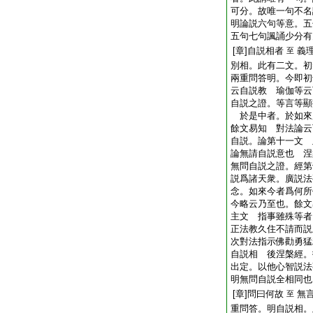
可分。故唯一句不名
明論説六句等意。五
五句七句諷誦少分有
[章]自説相者
義
至
別相。此有二文。初
兩重問答明。今即初
云自説教 瑜伽等云
自説之證。等言等顯
於是中者。於如來
餘文易知 對法論云
自説。論第十一文 
論無請自説意也 涅
無問自説之證。經第
説爲諸天衆。廣説法
念。如來今者爲何所
今略云乃至也。餘文
主文 指事雖殊等者
正法教久住不請而説
次對法指示佛勸勇猛
自説相 後涅槃經。
出定。以他心智説法
明無問自説全相同也
[章]問曰何故
無
至
重問答。明自説相。