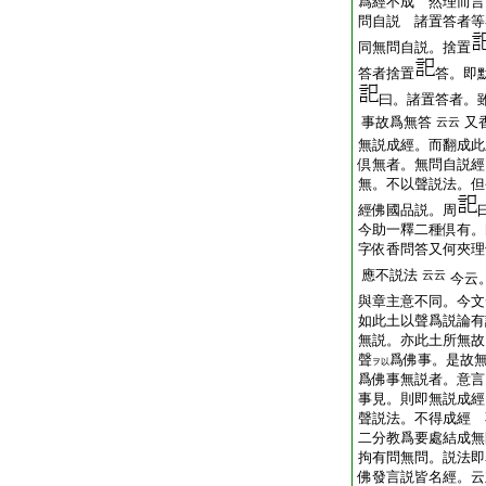
爲經不成 然理而
問自説 諸置答者等
同無問自説。捨置
答者捨置
答。即
曰。諸置答者。
事故爲無答
又
云云
無説成經。而翻成
倶無者。無問自説經
無。不以聲説法。但
經佛國品説。周
今助一釋二種倶有。
字依香問答又何夾理
應不説法
云云
今云。
與章主意不同。今文
如此土以聲爲説論有
無説。亦此土所無故
聲
爲佛事。是故無
ヲ以
爲佛事無説者。意言
事見。則即無説成
聲説法。不得成經
二分教爲要處結成
拘有問無問。説法即
佛發言説皆名經。云