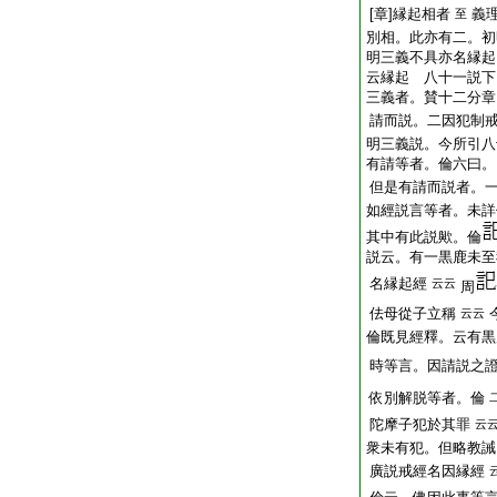
[章]縁起相者
義
至
別相。此亦有二。初
明三義不具亦名縁起
云縁起 八十一説下
三義者。賛十二分章
請而説。二因犯制
明三義説。今所引八
有請等者。倫六曰。
但是有請而説者。
如經説言等者。未詳
其中有此説歟。倫
説云。有一黒鹿未至
名縁起經
云云
周
佉母從子立稱
云云
倫既見經釋。云有黒
時等言。因請説之
依別解脱等者。倫
陀摩子犯於其罪
云
衆未有犯。但略教誡
廣説戒經名因縁經