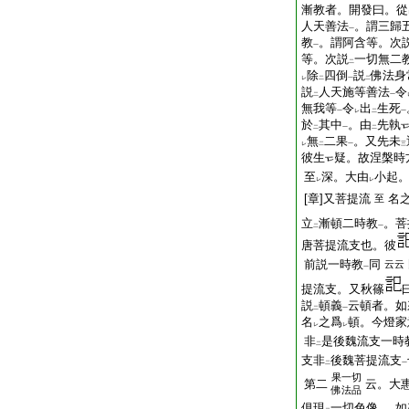
漸教者。開發曰。從
人天善法
。謂三歸
一
教
。謂阿含等。次
一
等。次説
一切無二
二
除
四倒
説
佛法身
レ
二
一
二
説
人天施等善法
令
二
一
無我等
令
出
生死
一
レ
二
一
於
其中
。由
先執
二
一
二
無
二果
。又先未
レ
二
一
三
彼生
疑。故涅槃時
至
深。大由
小起
レ
レ
[章]又菩提流
名
至
立
漸頓二時教
。菩
二
一
唐菩提流支也。彼
前説一時教
同
云云
一
提流支。又秋篠
説
頓義
云頓者。如
二
一
名
之爲
頓。今燈家
レ
レ
非
是後魏流支一時
二
支非
後魏菩提流支
二
一
果一切
第二
云。大
佛法品
俱現
一切色像
。如