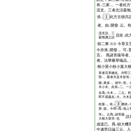
三
有
三家
。一者此方
二
一
流支。三者北涼曇無
依
1
此方古徳共
二
者。由
開發
云。
二
一
流支説。三
且依
此
二
曇無讖之説
頓二漸
今章文
云云
今亦准
開發
。可
二
一
レ
言
爲諸菩薩等者。
上
者。法華藥草喩品。
根小莖小枝小葉大
草者百草總名。卉即三
聖
。叢者卉及木皆有
一
二
雖
衆多
。就中
世。
二
一
レ
木小木。此有
二。一
レ
名爲
大木
。二云。初
二
一
即不退義名
大。大木
レ
3
枝葉
。依
教依
一
レ
レ
第
故。今明
爲
地上
一
下
二
等
。云爲
諸菩薩
上
二
説
大根大莖等
也
一
成道已。爲
頓大機
二
中邊慧日論三云。入