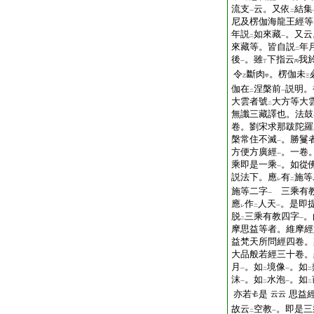
流支
云。又依
結集
一
二
尼及楞伽海龍王經等
年説
如來藏
。又云
二
一
來藏等。皆自説
年
二
後
。雖
下指云
我
一
丁
丙
令
斷肉
。楞伽未
乙
甲
三
伽在
涅槃前
説明。
二
一
大雲者號
大方等大
二
無讖三藏譯也。法鼓
卷。劉宋求那跋陀羅
槃常住不滅
。勝鬘
一
方便方廣經
。一卷
一
乘即是一乘
。如從
一
説法下。應
有
施等
レ
二
施等二字
三乘有教
一
應
作
人天
。是即
レ
二
一
脱
三乘有教四字
。
二
一
摩思益等者。維摩經
益梵天所問經四卷。
大品般若經三十卷。
月
。如
境像
。如
一
二
一
二
沫
。如
水泡
。如
一
二
一
二
亦若
是
思益
云云
故云
空教
。即是三
二
一