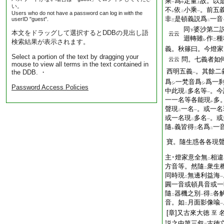
乘
爲
定量
故。以
一
中
上
い。
不
依
小乘
。前五
レ
二
一
Users who do not have a password can log in with the
非
是頓義説爲
一音
userID "guest".
三
二
同
婆沙第二
下
本文をドラッグして選択するとDDBの見出し語
云云
迴轉雖
作
種
レ
二
検索結果が表示されます。
義。秋篠曰。今燈家
Select a portion of the text by dragging your
問。七義者如
云云
mouse to view all terms in the text contained in
西明五義
。其餘二
the DDB. ・
一
爲
一梵音爲
爲一
シ
シ
Password Access Policies
中此現
多名等
。今
二
一
一一名等各能現
多
レ
聲現
一名
。或一名
二
一
或一名現
多名
。或
二
一
隨
義皆得
名爲
一
レ
三
二
寶。隨生惑各各現
主･燈家意全無
相違
二
方音等。然隨
衆生
二
同時現
無邊利益海
二
一
圓一音或頓具音或一
隨
器機之別
得
各
二
一
二
音。如
月面影像喩
二
一
[章]又古來大徳
至
説之中第三叙
古徳