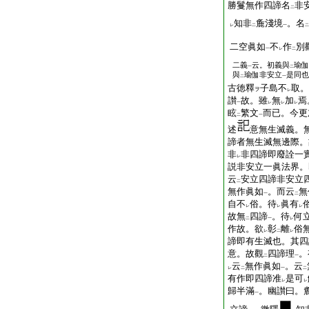
勝鬘無作四諦名
非
二
知非
麁淺境
。名
レ
二
一
二
二空眞如
不
作
別
一
レ
二
二義
云。初義與
瑜伽
一
二
與
瑜伽非安立
是同也
二
一
古徳釋
子島不
取。
ヲ
レ
讃
故。雖
無
加
焉
一
レ
レ
レ
眩
繁文
而已。今更
二
一
述
意無生滅義。
諦者無生滅無邊際。
非
非四諦即廢詮一
レ
説非安立一眞法界。
云
安立四諦非安立
二
無作眞如
。而云
無
一
二
自不
俗。待
眞有
レ
レ
レ
故無
四諦
。待
何
二
一
レ
作故。欲
彰
離
俗
レ
二
レ
諦即有生滅也。其四
意。故觀
四諦理
。
二
一
云
無作眞如
。云
レ
二
一
二
有作即四諦准
是可
レ
レ
歸半滿
。幽讃曰。
一