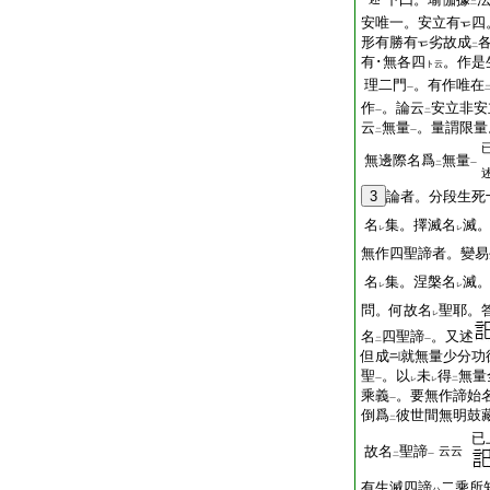
二
安唯一。安立有
四
形有勝有
劣故成
二
有･無各四
。作是
ト云
理二門
。有作唯在
一
作
。論云
安立非安
一
二
云
無量
。量謂限量
二
一
無邊際名爲
無量
二
一
3
論者。分段生死
名
集。擇滅名
滅
レ
レ
無作四聖諦者。變易
名
集。涅槃名
滅
レ
レ
問。何故名
聖耶。
レ
名
四聖諦
。又述
二
一
但成
就無量少分功
聖
。以
未
得
無量
一
レ
レ
二
乘義
。要無作諦始
一
倒爲
彼世間無明鼓
二
已
故名
聖諦
云云
二
一
有生滅四諦
二乘所
ハ