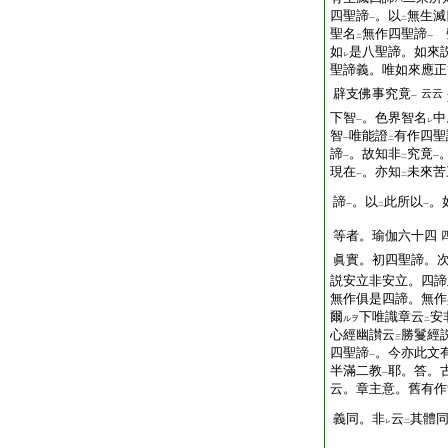
四聖諦
。以
無生滅
一
二
聖名
無作四聖諦
聲
二
一
如
是八聖諦。如來
レ
聖諦義。唯如來應正
辟支佛事究竟
云云
一
下智
。色界智名
中
一
レ
智
唯能證
有作四聖
一
二
諦
。故知非
究竟
一
二
一
現在
。亦知
未來苦
一
二
諦
。以
此所以
。
一
二
一
等者。瑜伽六十四
眞實。初四聖諦。
説安立非安立。四諦
無作俱是四諦。無作
爾
下唯識章云
安
ルヲ
二
心經幽讃云
勝鬘經
三
四聖諦
。今亦此文
一
半滿二教
耶。答。
一
云。章主意。舊有作
義同。非
云
其體
レ
二