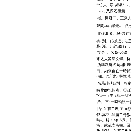
二
一
分別
。淨
諸衆生
一
二
一
又四卷經第一
云云
者。開發曰。三乘
聲聞
略
縁覺
皆漸
一
二
一
此説漸者。與
次前
二
有
別。前據
説
法
レ
三
レ
爲
漸。此約
修行
レ
二
一
於果
。名爲
淺深
一
二
一
乘之人皆漸次學。從
所學教總名爲
漸
云
レ
曰。如來自在一時頓
頓。此即約
學就
レ
レ
レ
名爲
頓無
別一教
レ
二
時此師説頓者。與
二
於
一時中
説
一切
二
一
二
故。言
一時頓説一
二
[章]又有二教
而
至
叙
亦立
半滿二時教
三
二
時
。於
中有
異。
一
レ
漸。或流支漸頓。及
教
家也 又有二教