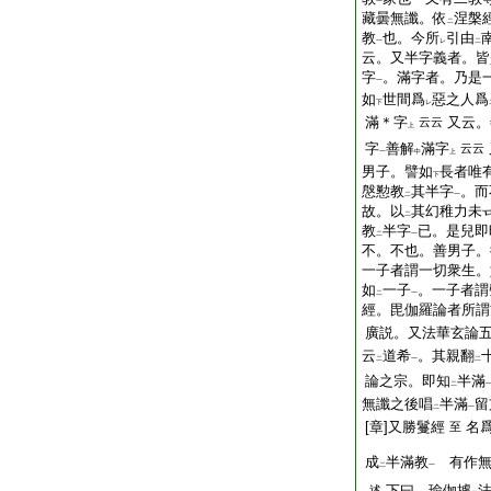
一
藏曇無讖。依
涅槃
二
教
也。今所
引由
一
レ
二
云。又半字義者。皆
字
。滿字者。乃是
一
如
世間爲
惡之人爲
下
レ
滿＊字
又云。
云云
上
字
善解
滿字
云云
一
中
上
男子。譬如
長者唯
下
慇懃教
其半字
。而
二
一
故。以
其幻稚力未
二
教
半字
已。是兒即
二
一
不。不也。善男子。
一子者謂一切衆生。
如
一子
。一子者謂
二
一
經。毘伽羅論者所謂
廣説。又法華玄論
云
道希
。其親翻
二
一
二
論之宗。即知
半滿
二
無讖之後唱
半滿
留
二
一
[章]又勝鬘經
名
至
成
半滿教
有作無
二
一
下曰。瑜伽據
述