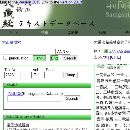
戾車語
説
四諦
。謂
Link to the
version 2015
Link to the
version 2018
一
二
一
四天王皆得
領解
。若
二
一
頌言
。佛以
一音
演
一
二
一
同
其語
。獨爲
我説
二
一
レ
答有
二説
。一有作
二
一
諦
。皆能領解。而
一
意
故佛異説。乃至
ホーム
検索
ご挨拶
組織
利
一
諸言音
皆能善解
故
一
上
唯能作
聖語説法
。
大正蔵検索
大乘法苑義林章師子吼鈔
二
一
決
彼疑
。佛以
種
レ
二
一
二
依
佛不
488
變
489
形言
490
二
二
一
点:
形言
有
/
無
而得
]
[CITE]
受
化。
punctuation
Hangul
Eng
一
レ
レ
聖語。蔑戾車語
種語
一
邊國俗語三
TextNo.
Vol.
Page
一梵音故説
一音
。
二
一
音聲
然其一義
云云
INBUDS
一音説。二三時所説
云。三時所説文一義
INBUDS
(Bibliographic Database)
者。觀
義勝劣
有
Search
二
一
二
三義
以辨
一音
。
一
二
一
國等語及六趣語等
一
音
。如
多貪者聞
一
下
二
Digital Dictionary of Buddhism
喜等
以辨
秋篠
云云
一
電子佛教辭典
義
總名
一音
。如
一
二
一
レ
パスワードがない場合は「guest」でログインしてくださ