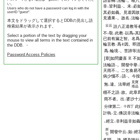
語皆轉
法輪
。唯八
二
一
い。
非
皆利益
。未
必
二
一
二
Users who do not have a password can log in with the
userID "guest".
其必如義。見道因故
見通果
。故名
法輪
一
二
本文をドラッグして選択するとDDBの見出し語
云云
検索結果が表示されます。
詮八正道教等者
不
取
此教
以爲
其
下
二
一
中
Select a portion of the text by dragging your
已前有漏之智。名爲
mouse to view all terms in the text contained in
輪言教
爲
因。即
the DDB. ・
一
爲
輪境
。苦諦等
二
一
Password Access Policies
[章]如問慶喜
不
至
法輪語
。開發中擧
一
二
天雨不
。二乞食易
一
病少惱不
語
。今按
ノ
一
見寶
無
違。法華經
レ
塔品
穩不之語
故。此章
一
雨不者。出
婆沙十
二
分律第二
此
十四丁
一
計執
立
佛説非法輪
一
二
經立
非利益非如
レ
二
所
開發中云
如
經
レ
丁
引
多聞
。誅
國及隨行