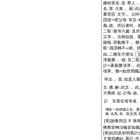
總殺害名
逆
尊人
レ
二
一
名
害
大衆
。顯
此
レ
二
一
二
重罪惡
文字
。云何
一
上
謂逆
害父母
等言
ヲ
一
義
故。所以者何。若
上
二取･眼等六處･及
父等
。法相似故。
一
能植
習氣種子
。類
二
一
取･識流轉不
絕。
由
二種非方便法
1
二
一
淨最勝
。戒･見二取
一
計
著最勝淸淨
。此
一
境界。猶
如世間國
等法
。當
知是人
一
レ
文
應
解
此文
。此
一
レ
二
一
大乘經
起
計執
故
一
二
一
計 非害生母等者
增俱一切煩惱之名。愛
種
名爲
有。取支潤
一
レ
二
[章]故佛所説
無
至
佛教皆轉法輪皆如義
[章]此則是初明異
文第四總結
異計
也
二
一