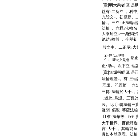
[章]明大乘者
是
至
益有
二所立
。科中
二
一
九段文
。初標牒。
一
輪
。三立
正法輪理
一
二
法輪
。六釋
法輪名
一
二
大乘所立
一切佛教
ハ
總結
輪益
。今即初
二
一
段文中。二正示
大
三
示
但以
理證
下
二
一
然
立
。即此文是也
上
正･助
。次下立
理
一
二
[章]無垢稱經
是
至
法輪理證
。有
三理
一
二
理證。即經第一
六
三轉
法輪於大千
。
二
一
道此
爲證。三寶
レ
レ
云。此明
轉法輪三
二
聲聞･獨覺･菩薩法
且准
法華等
乃至
二
一
大千世界。百億釋迦
言
大千
。其輪能寂
二
一
眞如本體寂理。法輪