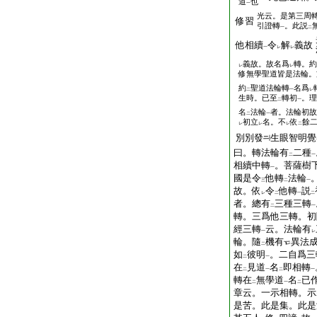
道
也
一
光云。是第三周
修習
引證轉
。此説
一
二
他相續
令
解
義故
一
レ
レ
義故。故名爲
轉。約
レ
レ
修無學聖道皆是法輪。
約
聖道法輪轉
名爲
二
一
レ
生時。已至
轉初
。理
二
一
名
法輪
者。法輪初故
二
一
初立
名。不
依
餘
レ
レ
レ
二
別別發
生眼智明覺
曰。轉法輪有
二種
二
一
相續中轉
。菩薩樹
一
國是令
他轉
法輪
三
二
一
故。依
令
他轉
説
レ
二
一
二
者。總有
三種三轉
二
一
轉。三爲他三轉。初
經三轉
云。法輪有
一
レ
輪。隨
機有
異法
二
如
彼明
。二自爲三
二
一
在
見道
名
即相轉
二
一
二
一
轉在
無學道
名
已
二
一
二
章云。一示相轉。示
是苦。此是集。此是