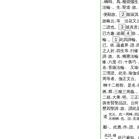
轉時。爲
種煩惱生
レ
レ
法輪
。生
聖道
故
一
二
一
便顯故。
2
能寂其
故略云
等 法花又
レ
二證也。
3
彼具意
已方趣
波羅
4
捺
二
一
輪
。
1
此四諦輪
一
已。依
蘊處界
證
二
一
二
之人於
四生等
行修
二
一
諦
故。名
獨覺法輪
一
二
修
六度
行
十善巧
二
一
二
一
名
菩薩法輪
又瑜
二
一
三理證。此非
瑜伽
二
周等者。伽正文云
轉十二相智。是名
二
將
釋
三種三周義
レ
二
一
二就
大乘
明。三正
二
一
俱舍賢聖品説。云何
歷四聖諦
故。謂此
一
光云。此一周轉
四
二
道
示相轉
也。説
見
一
二
斷
。此應
作
證。
一
レ
レ
此説
修
二
此已遍知。