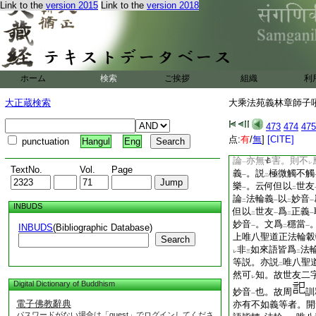
云
轂輞輻圓滿具足
Link to the
version 2015
Link to the
version 2018
二
一
舍説
五相
。第三相
二
一
成。即以
圓滿･摧
二
持業釋也。若云
轉
二
之轉。持業･依主二
[章]故世友説
不
至
ホーム
検索
ご挨拶
組織
利
教有
非
法輪
故世
二
一
友尊者説
婆沙論
。
大正蔵検索
大乘法苑義林章師子吼鈔
二
一
語皆轉
法輪
云云
二
一
473
474
475
五百羅漢所造。如何
点:
有
/
無
]
[CITE]
punctuation
Hangul
Eng
家中以
世友
爲
正
二
一
二
論
亦無
害。則不
一
レ
TextNo.
Vol.
Page
義
。説
極微觸不觸
一
二
樂
。云何但以
世友
一
二
論
法輪義
以
妙音
二
一
二
一
INBUDS
但以
世友
爲
正義
二
一
二
一
妙音
。文爲
穩當
INBUDS
(Bibliographic Database)
一
二
一
上唯八聖道正法輪轂
Search
非
如來語皆爲
法
レ
三
二
等説。亦説
唯八聖
二
然可
知。故世友二
レ
Digital Dictionary of Buddhism
妙音
也。故周
訓
一
電子佛教辭典
亦有不如義等者。開
パスワードがない場合は「guest」でログインしてくださ