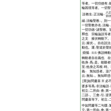
等者。一切功徳有
二
輪因境等者。一切聖
八
詮教生
正法輪
二
一
切
縁
法輪聖教
。則一
二
一
一切聖教亦名
法輪
二
一
一切功徳･諸聖教。
釋也 宗輪論説等者
之文 摧伏轉動下。
云
摧伏
。自在説法
二
一
動也。運
聖道於聲
二
煩惱
佛説轉動
云云
一
轉動者自在義也 在
他身
爲
是。能聽者
一
レ
至
他身之耳根
時。
二
一
義
無知惑者。染汚
一
云
無知
。無知即惑
二
一
[章]如問慶喜
必
至
婆多等爲
非法輪語
二
一
初立
二所由
會
第
二
一
二
二語
。三會
引
逆
一
下
二
問慶喜等下。初立
二
中如問慶等二句牒
二
立
第一所由
會
第
二
一
二