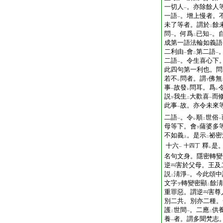
一切人
。亦除餘人
一
一語
。增上慢者。
一
未了等者。謂於
餘
二
問
。何爲
已知
。
一
二
一
成第一語法輪如義語
二利由
會
第二語
一
二
一
二語
。令生喜心下
一
此四句第一利也。問
若不
問者。謂
佛無
レ
下
事
故發
問耳。爲
一
レ
レ
説
我生
大歡喜
而
下
二
一
此事
故。亦令未來
一
二語
。令
順
世俗
一
レ
二
一
母等下。會
薩婆多
下
不如義
。是示
祕密
上
二
十六
釋
是
十四丁
一
レ
名句文身。隱密轉變
逆
害於父母。王及
説
淸淨
。今此頌中
二
一
文字
轉變密顯
餘淸
ヲ
二
重罪惡。謂逆
害尊
別二共。別亦二種。
護
世間
。二應
供
二
一
二
養
者。謂多聞梵志
一