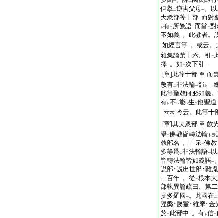
一
二
但擧
逆害父母
。以
二
一
大衆部等十部
而對
一
有
所餘語
而當
對
レ
二
一
二
不如義
。此教者。
一
如經言等
。或云。
一
雜集論第十六。引
二
擇
。如
次下引
一
二
一
[章]此等十部
而
至
教有
非法輪
部
總
二
一
上
此等聖教何必如義。
有
不
能
生
他聖道
レ
レ
レ
二
今云。此等十
云云
[章]其大衆部
飮
至
擧
佛教皆轉法輪
ト云
二
執部名
。二示
佛教
一
二
多等爲
非法輪語
以
二
一
皆轉法輪皆如義語
一
説部･説出世部･雞
二百年
。從
根本大
一
二
部執異論疏曰。第二
掘多羅國
。此國在
一
二
涅槃･勝鬘･維摩･金
於
此部中
。有
信
二
一
下
二