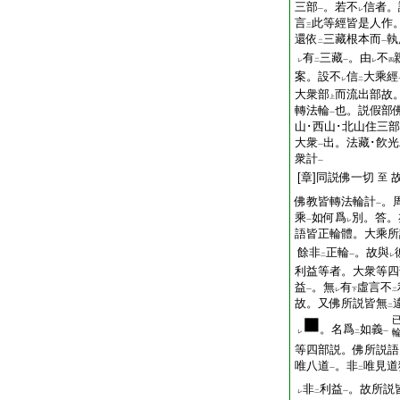
三部
。若不
信者。
一
レ
言
此等經皆是人作
三
還依
三藏根本而
執
二
一
有
三藏
。由
不
レ
二
一
レ
四
案。設不
信
大乘經
レ
二
大衆部
而流出部故
上
轉法輪
也。説假部
一
山･西山･北山住三
大衆
出。法藏･飮
一
衆計
一
[章]同説佛一切
至
佛教皆轉法輪計
。
一
乘
如何爲
別。答。
一
レ
語皆正輪體。大乘所
餘非
正輪
。故與
二
一
レ
利益等者。大衆等四
益
。無
有
虛言不
一
レ
下
二
故。又佛所説皆無
二
。名爲
如義
レ
二
一
等四部説。佛所説語
唯八道
。非
唯見道
一
二
非
利益
。故所説
レ
二
一