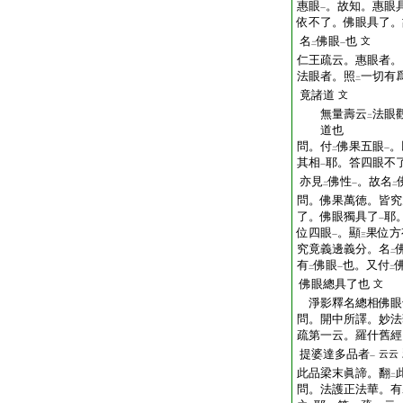
惠眼
。故知。惠眼
一
依不了。佛眼具了。
名
佛眼
也
文
二
一
仁王疏云。惠眼者。
法眼者。照
一切有
二
竟諸道
文
無量壽云
法眼
二
道也
問。付
佛果五眼
。
二
一
其相
耶。答四眼不
一
亦見
佛性
。故名
二
一
二
問。佛果萬徳。皆究
了。佛眼獨具了
耶
一
位四眼
。顯
果位方
一
三
究竟義邊義分。名
二
有
佛眼
也。又付
二
一
二
佛眼總具了也
文
淨影釋名總相佛眼
問。開中所譯。妙法
疏第一云。羅什舊經
提婆達多品者
云云
一
此品梁末眞諦。翻
二
問。法護正法華。有