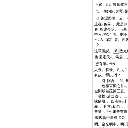
不來
故知此言
云云
一
也。他師依
之釋
レ
三
答涅槃疏一云。
疏
止在
色界
。此是無
二
一
卷
相違今明。不
相
一
二
中入
禪定
者。則不
二
一
不
入
禪定
者。則
レ
二
一
文
法華經説。
8
故光
伽尼宅天
。偈云。
一
想有頂
云云
一
人云。釋云。凡夫二
有故。得説
來○
レ
引
阿含
。説
二
一
二
色界宮殿之香
一
金剛般若疏第三云。
一者捨
於曾道
。二
二
一
味解脱
。四者修
十
一
二
義
。具立
初果
。
一
二
一
曾道
。得
未曾有道
一
二
義教論中廣釋
云云
問。金光明中。明
二