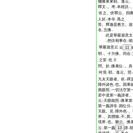
幾佛來來耶。進云。
釋文
。考
本經説
一
二
一
依之。傍釋云。四
人於
本寺
爲之
二
一
答。釋迦是教主。故
名
五佛
二
一
此是華嚴遊意文
然信相事在
彼
レ
二
華嚴遊意云
11
近
明
。十方佛。同在
一
二
之室
也
文
一
問。於
佛果位
。具
二
一
何境
耶。進云。照
一
凡夫天眼者。依
禪
二
障外諸色
也。因果
一
惠眼照
一切法空第
二
若中道第一義諦者。
云
天眼能照
佛果第
三
二
第一義諦非
因位分
二
一
天眼。見
障外色
。
二
一
界
。其體雖
不
異
一
レ
レ
境界
也。難云。佛
一
云
第一義
13
諦
二
一