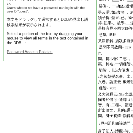
い。
勝佛
。十劫坐
道
Users who do not have a password can log in with the
一
二
userID "guest".
尋云謂
如
食頃
。
レ
二
一
犢子得
聖果
已。寄
本文をドラッグして選択するとDDBの見出し語
二
一
得
初果
。後學
二
検索結果が表示されます。
二
一
二
是根宜見不同大師評
Select a portion of the text by dragging your
意氣
略抄
一
mouse to view all terms in the text contained in
又淨影解
須跋多羅
the DDB. ・
二
是聞不同故爾
云云
一
Password Access Policies
也
問。轉
因位二惠
。
二
一
惠。轉名
一切種智
二
一
切智
。以
方便惠
一
二
一
之智慧變名事。出
レ
レ
八卷。論正云
般若
二
種智
云云
一
又大師釋云
無
文説
レ
下
爾者如何可
通釋
耶
二
一
智。有
二種
。謂通
二
一
所出論文。且約
通
二
問。身子初値
額鞞
二
見
聞具四諦法門
レ
一
身子初入
諦觀
時。
二
一