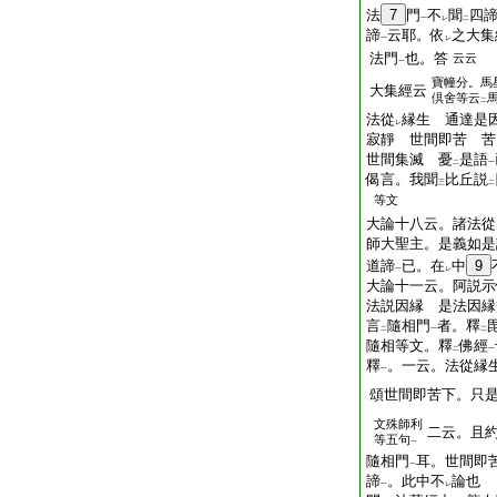
法
7
門
不
聞
四
一
レ
二
諦
云耶。依
之大集
一
レ
法門
也。答
云云
一
寶幢分。馬
大集經云
倶舍等云
二
法從
縁生 通達是
レ
寂靜 世間即苦 苦
世間集滅 憂
是語
二
一
偈言。我聞
比丘説
三
二
等文
大論十八云。諸法從
師大聖主。是義如是
道諦
已。在
中
9
一
レ
大論十一云。阿説示
法説因縁 是法因縁
言
隨相門
者。釋
二
一
二
隨相等文。釋
佛經
二
一
釋
。一云。法從縁
一
頌世間即苦下。只
文殊師利
二云。且
等五句
一
隨相門
耳。世間即
一
諦
。此中不
論也
一
レ