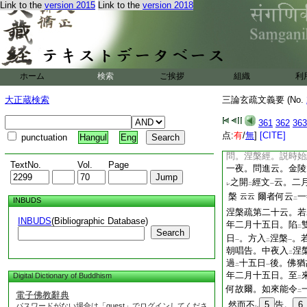
Link to the
version 2015
Link to the
version 2018
問。以
三達
。名
二
一
二
來
耶。進云。他心
一
立
死生智
。證
明
二
一
知
現在
。何知
未
二
一
二
何耶。答恐文誤歟。
ホーム
検索
ご挨拶
組織
利
他世心之所趣
。故
一
涅槃疏十三云。若是
大正蔵検索
三論玄疏文義要 (No.
知
過去
。他心知
二
一
二
361
362
363
仁王疏上云。三達
点:
有
/
無
]
[CITE]
punctuation
Hangul
Eng
達
文
問。涅槃經。説時始
TextNo.
Vol.
Page
一夜。問進云。金陵
之開
經文
云。二
レ
二
一
槃
爾者何云
一
云云
INBUDS
二
涅槃疏第二十云。若
INBUDS
(Bibliographic Database)
年二月十五日。陷
二
Search
日
。方入
涅槃
。
一
二
一
朝唱告。中夜入
涅
二
過
十五日
後。佛猶
二
一
年二月十五日。至
Digital Dictionary of Buddhism
二
何故爾。如來能令
二
電子佛教辭典
然而不
5
告。
6
パスワードがない場合は「guest」でログインしてくださ
レ