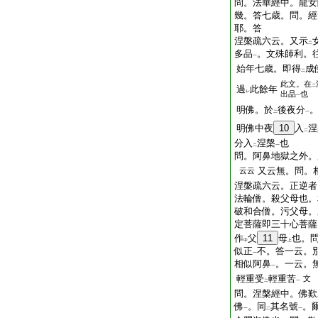
問。法華經中。龍女
幾。答七歳。問。經
耶。答
涅槃疏六云。又示
二
多品
。文殊師利。
一
始年七歳。即得
成
二
此文。在
二
過
此餘年
レ
出品
也
一
明佛。於
後夜分
二
一
明佛中夜
10
入
涅
二
分入
涅槃
也
二
一
問。阿鼻地獄之外。
又云無。問。
云云
涅槃疏六云。正逆者
法輪僧。殺父母也。
破和合僧。污父母。
定菩薩即三十心菩薩
作
父
11
母
也。
中
上
似正
不。答一云。
一
相似阿鼻
。一云。
一
輕重受
輕重苦
文
二
一
問。涅槃經中。佛歎
佛
。同
其名號
。
一
二
一