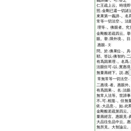
義諦攝
。可
答之
一
レ
仁王疏上云。時境即
照
金剛已還一切諸
二
來果第一義諦
。名
一
常等一切法空
。法
一
理等
。佛眼者。究
一
金剛般若疏四云。擧
眼。擧
障外境
。目
二
一
惠眼
文
一
問。於
佛果位
。具
二
一
耶。答以
佛智約
二
三
二
有爲因果理
。名爲
一
二
法眼但可
以
實惠境
下
二
無量壽經下。説
惠
二
常無常等一切法空
一
二惠境
者。惠眼外
一
有爲因果
。名
法眼
一
二
無常人法等。世諦事
不
可
相濫
。但無
レ
二
一
依
大品意
。如
此
二
一
レ
金剛般若疏第四云。
量壽經言。惠眼見
二
大品往生品中云。惠
無所見。大智論云。