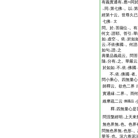
有義實通有
應
同
レ
同
第七佛
。以
第
レ
二
一
二
經第十云。世尊久已
七佛
文
一
問。於
菩薩位
。有
二
一
何文
證耶。答引
華
一
二
如
虚空
。依
於如
二
一
二
云
不依佛國
。何證
二
一
如句
證
之
上
レ
壽量品義疏云。問菩
隨
分有
之。華嚴云
レ
レ
於如如
不
依
佛國
一
レ
二
一
不
依
佛國
者
レ
二
一
問小乘心。四無量心
師釋云。欲色二界
實通縁
二界
。而
二
一
維摩疏二云
佛國品
釋
四無量心是
二
問涅槃經明
上天來
二
無色界無
色。色界
レ
問無色界無
色形
。
二
一
華等
也。況六卷泥
一