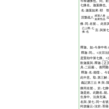
今釋迦佛也。問。歎
七佛名。迦葉佛也。
名
迦葉如來
耶 
二
一
經第八卷
涅槃疏八
如來性品
佛
同
名號
。此答
一
二
一
已上釋
七
二
言
與第
二
佛
也
一
釋迦。如
今身中有
下
二
釋迦
同
。○次宗法
一
上
是賢劫中第七佛。○
歎迦葉與
釋迦
2
二
一
具
二莊嚴
。善問難
二
一
釋迦
名
能儒
。今
一
二
一
此中意。取
第三解
二
一
義記第三云
與
奧
二
佛同名號
。於
七佛
一
二
迦是姓。此翻名
能
レ
生身中。法身充滿。
名與
第七
同一名號
二
一
何故偏云
汝於
菩薩
下
二