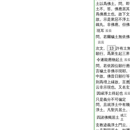
土以爲佛土。問。即
土不。答。佛應居其
爲佛應土也。故下文
故。示是衆惡不淨土
鐵丸。非佛應。但佛
現耳
云云
問。若爾穢土無依佛
云云
次文。
13
許有土
願行。爲衆生起三界
令遂能應物起土
云
問。若依因位願行應
言穢土非佛示現耶。
中故。佛昔日願行等
則爲増上縁故。言應
云非示現也。又名玄
因縁淨土得起也
云
只是義分不可偏定
問。且就淨土中有幾
淨土。凡聖共居土。
或三
四諸佛獨居土
土
玄教迹義淨土門云。