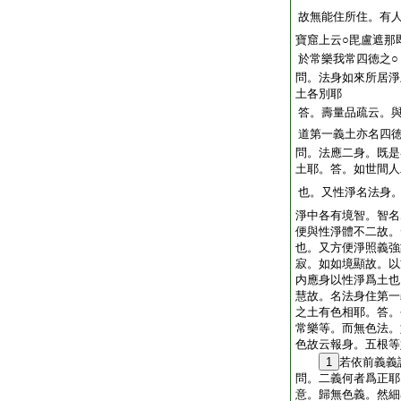
故無能住所住。有
寶窟上云○毘盧遮那
於常樂我常四徳之○
問。法身如來所居淨
土各別耶
答。壽量品疏云。
道第一義土亦名四
問。法應二身。既是
土耶。答。如世間人
也。又性淨名法身
淨中各有境智。智名
便與性淨體不二故。
也。又方便淨照義強
寂。如如境顯故。以
内應身以性淨爲土也
慧故。名法身住第一
之土有色相耶。答。
常樂等。而無色法。
色故云報身。五根等
1
若依前義義
問。二義何者爲正耶
意。歸無色義。然細