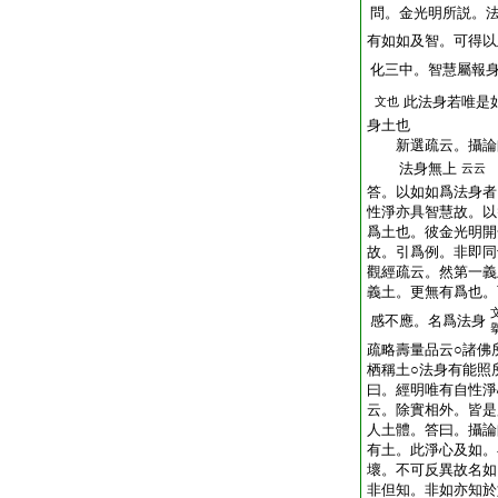
問。金光明所説。
有如如及智。可得以
化三中。智慧屬報
此法身若唯是
文也
身土也
新選疏云。攝論師
法身無上
云云
答。以如如爲法身者
性淨亦具智慧故。以
爲土也。彼金光明開
故。引爲例。非即同
觀經疏云。然第一義
義土。更無有爲也。
感不應。名爲法身
疏略壽量品云○諸佛
栖稱土○法身有能照
曰。經明唯有自性淨
云。除實相外。皆是
人土體。答曰。攝論
有土。此淨心及如。
壞。不可反異故名如
非但知。非如亦知於