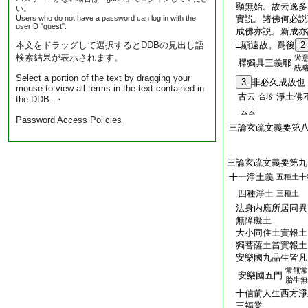
顯無始。故云逸多
い。
Users who do not have a password can log in with the
實説。諸佛何必説
userID "guest".
成佛亦説。新成亦
本文をドラッグして選択するとDDBの見出し語
□顯遠故。爲後
2
検索結果が表示されます。
遊
釋獨具三義耶
統
Select a portion of the text by dragging your
3
非必久成故也
mouse to view all terms in the text contained in
古云
淨土佛
合珍
the DDB. ・
云云
Password Access Policies
三論玄疏文義要第
三論玄疏文義要第九
十一淨土義
五種土十
四種淨土
三種土
法身内應所居同異
無障礙土
大小同住土實報土
獨菩薩土當實報土
安樂國九品生皆凡
常無常
安樂國五門
胎生無
十信前人生西方淨
三福業