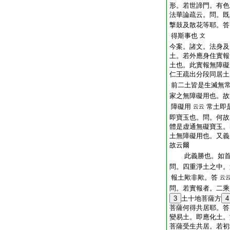
形。若世諦門。有色
法華論疏云。問。既
撃鼓及散花等耶。答
得斯事也
文
今案。諸文。法身及
土。若外應身住實報
土也。此實報無障礙
仁王疏出分段同居土
前二土皆是生滅無
家之無障礙用也。故
障礙用
常土即
云云
即寶玉也。問。何故
體是虚通無礙寶玉。
土無障礙用也。又義
故云爾
此義勝也。如首
問。四重淨土之中。
報土歟非歟。答
云
問。若實報者。二乘
3
土十地菩薩方
4
菩薩何得共居耶。答
變易土。即應化土。
菩薩受生共居。若初