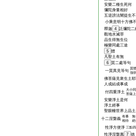
安樂二種生死何
彌陀身量相好
五逆謗法闡提生不
小乘意明十方佛
釋迦
4
託彌陀二
觀地水滅罪
品生得無生位
極樂同處三途
5
體
凡聖土有無
6
質二處等句
質
一質異見等句
強
佛菩薩見衆生土耶
人成結成事成
大小同
付四重淨土
菩薩上
安樂淨土是何
淨土經事
聖眼幢世界上品土
有番 無
十二涅槃義
相待 絶
性淨方便淨
三點四
性淨涅槃萬
7
徳