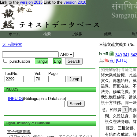
Link to the
version 2015
Link to the
version 2018
取意
略抄
法性生身者。淨土
法性身也
統略中末云。像法決
以標遠。立像以表玄
ホーム
検索
ご挨拶
組織
利
作此喩耳
釋委屬
文
成塵數顯無始意也
大正蔵検索
三論玄疏文義要 (No.
華玄略述云。然即我
之言。過去久成。此
340
341
342
其心。何者。大般若
点:
無
/
有
]
[CITE]
punctuation
Hangul
Eng
又不輕品。釋迦自言
如先解宿行菩薩之道
TextNo.
Vol.
Page
諸大乘教皆權。此義
實久。壽無始終。就
雖異。而恒在故。不
INBUDS
法身。修成之義。要
我説燃燈佛等。當以
INBUDS
(Bibliographic Database)
説十方諸佛。同一法
Search
意。如説昔
1
毘婆
問。久證法身。則
説久證法身耶。答
Digital Dictionary of Buddhism
經云。三世諸佛。
電子佛教辭典
有始而久成歟。答
パスワードがない場合は「guest」でログインしてくださ