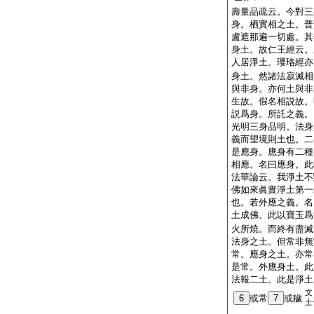
壽量品疏云。今對三
身。栖實相之土。普
盧遮那遍一切處。其
身土。故仁王經云。
人居淨土。瓔珞經亦
身土。然諸法寂滅相
與非身。亦何土與非
生故。假名相説故。
説爲身。所託之義。
光明三身品明。法身
義而望境則土也。二
是應身。應身有二種
相應。名曰應身。此
法華論云。我淨土不
佛如來眞實淨土第一
也。若外應之義。名
土成佛。此以寶玉爲
火所燒。而終有盡滅
法身之土。但常非無
常。應身之土。亦常
是常。外應身土。此
法報二土。此是淨土
文
6
或常
7
或穢
土