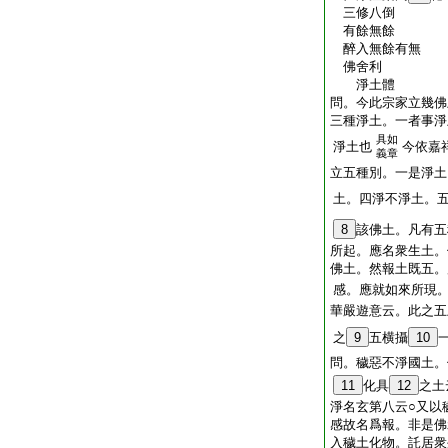
三修八倒
有餘無餘
醉入無餘有無
佛舍利
淨土體
問。今此宗家立幾佛
三種淨土。一者事淨
具如
淨土也
今依嘉
義章
立五種別。一是淨土
土。四淨不淨土。
8
該佛土。凡有五
所起。應名衆生土。
佛土。然報土既五。
感。應就如來所現
華嚴遊意云。此之五
之
9
五横攝
10
問。穢惡不淨國土。
11
化具
12
之土
淨名玄第八云○又以
感故名爲報。非是佛
入穢土化物。託居衆