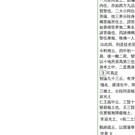
一凡聖同居土。如彌
内住。亦如西方九品
賢聖也。二大小同住
菩薩。捨三界分段身
獨菩薩所住土。謂菩
如香積世界無二乘名
諸菩薩也。四諸佛獨
聖住果報。唯佛一人
出此四。則是從劣
今料簡云。四中初一
易。後一離二死。變
以十地所居爲第三也
身本土中。二是應身
3
可爲定
智論九十三云。有淨
惱名。羅漢生中。
三種土。分段同居報
寂光土
仁王疏中云。三賢十
變易報土也。又三賢
住實報無障礙報土。
常寂光土。○前二土
觀經疏云。以寶蓮華
世界
文