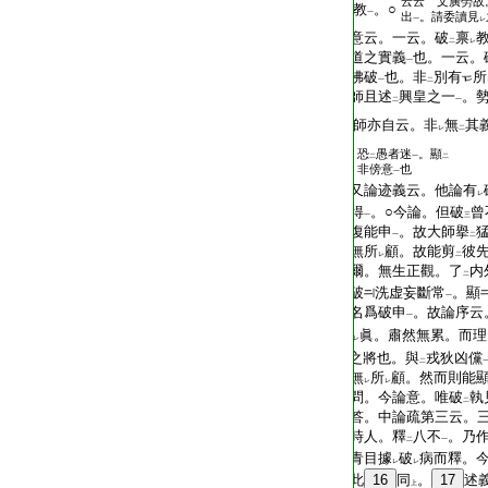
云云 文廣勞故
T2299_.70.0229b25:
教
。○
一
出
。請委讀見
一
レ
T2299_.70.0229b26:
意云。一云。破
禀
二
レ
T2299_.70.0229b27:
道之實義
也。一云。
一
T2299_.70.0229b28:
佛破
也。非
別有
所
一
二
T2299_.70.0229b29:
師且述
興皇之一
。
二
一
T2299_.70.0229c01:
師亦自云。非
無
其
レ
二
恐
愚者迷
。顯
二
一
二
T2299_.70.0229c02:
非傍意
也
一
T2299_.70.0229c03:
又論迹義云。他論有
レ
T2299_.70.0229c04:
得
。○今論。但破
曾
一
三
T2299_.70.0229c05:
復能申
。故大師擧
一
二
T2299_.70.0229c06:
無所
顧。故能剪
彼
レ
二
T2299_.70.0229c07:
爾。無生正觀。了
内
二
T2299_.70.0229c08:
破
洗虚妄斷常
。顯
一
T2299_.70.0229c09:
名爲破申
。故論序云
一
T2299_.70.0229c10:
眞。肅然無累。而理
レ
T2299_.70.0229c11:
之將也。與
戎狄凶儻
二
T2299_.70.0229c12:
無
所
顧。然而則能
レ
レ
T2299_.70.0229c13:
問。今論意。唯破
執
二
T2299_.70.0229c14:
答。中論疏第三云。
T2299_.70.0229c15:
時人。釋
八不
。乃
二
一
T2299_.70.0229c16:
青目據
破
病而釋。
レ
レ
T2299_.70.0229c17:
此
16
同
。
17
述
上