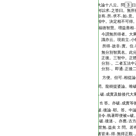
T2299_.70.0230a11:
大論十八云。問
3
曰
T2299_.70.0230a12:
何以求
之答曰。無所
レ
T2299_.70.0230a13:
欲有
所
求不
如
意
レ
レ
レ
レ
T2299_.70.0230a14:
相中。決定相不可得
T2299_.70.0230a15:
福徳智慧。増益善相
一
T2299_.70.0230a16:
今謂無所得者。大乘
T2299_.70.0230a17:
識亦云。現前立
小
二
T2299_.70.0230a18:
所得
故非
實。住
一
三
二
T2299_.70.0230a19:
無分別智異名。此
T2299_.70.0230a20:
正後。三智中。正體
T2299_.70.0230a21:
分別
。二者五法中
一
T2299_.70.0230a22:
分別
。即通
正後
一
二
T2299_.70.0230a23:
方便。但可
相從論
二
T2299_.70.0230a24:
問。龍樹提婆論。唯
T2299_.70.0230a25:
破
成實及餘後代大
レ
二
T2299_.70.0230a26:
答。亦破
成實等
也
二
T2299_.70.0230a27:
破
後論
耶。答。中
二
一
T2299_.70.0230a28:
但令
執著即便被
破
二
T2299_.70.0230a29:
破
後迷
。亦應
古
レ
二
一
二
T2299_.70.0230b01:
世無
益矣
問。若
文
レ
T2299_.70.0230b02:
者皆未
得
無得正觀
レ
二
一