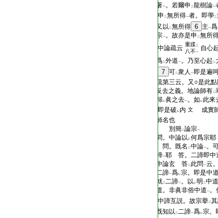
T2299_.70.0230b03:
著
。若爾申
龍樹論
一
二
一
T2299_.70.0230b04:
申
無所得
者。即學
二
一
二
T2299_.70.0230b05:
又以
無所得
6
主
爲
二
一
T2299_.70.0230b06:
宗
。故亦是申
無所
一
二
重牃
二
T2299_.70.0230b07:
中論疏云
自心
八不
一
T2299_.70.0230b08:
爲
外道
。乃至心起
二
一
二
T2299_.70.0230b09:
7
可
衆人
即是遍
二
一
T2299_.70.0230b10:
疏第三云。又○是此
T2299_.70.0230b11:
反去之義。地論師有
二
T2299_.70.0230b12:
歸
眞之去
。如
此來
レ
一
レ
T2299_.70.0230b13:
即是破
内
成實師
文
レ
T2299_.70.0230b14:
師名也
T2299_.70.0230b15:
別簡
論宗
二
一
T2299_.70.0230b16:
問。中論以
何爲宗耶
レ
T2299_.70.0230b17:
問。既名
中論
。
二
一
T2299_.70.0230b18:
諦
耶 答。二諦即中
一
T2299_.70.0230b19:
中論玄 答
此問
云
二
一
T2299_.70.0230b20:
二諦
爲
宗。即是中
一
レ
T2299_.70.0230b21:
就
二諦
。以
明
中
二
一
レ
二
T2299_.70.0230b22:
道。非眞非俗中道
。
一
T2299_.70.0230b23:
中諦互説。故宗擧
其
二
T2299_.70.0230b24:
既知以
二諦
爲
宗。
二
一
レ