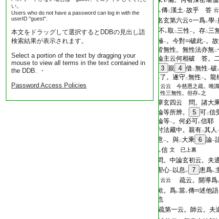
い。
T2299_.70.0229a12:
傳
漢土
故乎 答
云
Users who do not have a password can log in with the
レ
二
一
userID "guest".
T2299_.70.0229a13:
名玄第六云○一爲
學
レ
二
T2299_.70.0229a14:
不
取
三性
。存
三
本文をドラッグして選択するとDDBの見出し語
レ
二
一
二
検索結果が表示されます。
T2299_.70.0229a15:
極
。今對
破此
。故
一
一
T2299_.70.0229a16:
皆無性。無性法亦無
二
Select a portion of the text by dragging your
T2299_.70.0229a17:
論主云何相破 答。
mouse to view all terms in the text contained in
T2299_.70.0229a18:
3
親
4
借
無性
破
the DDB. ・
二
一
T2299_.70.0229a19:
了。遂守
無性
。龍
レ
二
一
Password Access Policies
云云 今慈恩之疏。唯
T2299_.70.0229a20:
性三無性。但存
之
レ
T2299_.70.0229a21:
華玄四云 問。諸大
T2299_.70.0229a22:
論等所辨。
5
可
信
二
T2299_.70.0229a23:
論等
。何必可
信耶
一
レ
T2299_.70.0229a24:
付法藏中。親有
其人
二
T2299_.70.0229a25:
意
。與
大乘
6
論
一
二
一
T2299_.70.0229a26:
信
文 已上裏
レ
T2299_.70.0229a27:
問。中論玄初云。夫
T2299_.70.0229a28:
聖心
以息
7
患爲
一
レ
レ
T2299_.70.0229a29:
疏云。開導爲
云云
T2299_.70.0229b01:
歟。爲
當
傳
述他語
レ
レ
T2299_.70.0229b02:
也
T2299_.70.0229b03:
疏第一云。師云。夫