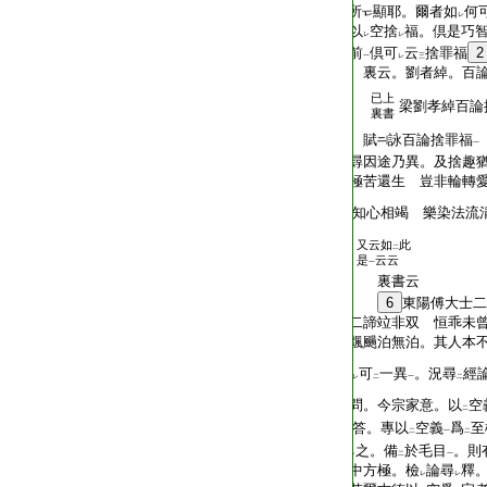
T2299_.70.0231a11:
所
顯耶。爾者如
何
レ
T2299_.70.0231a12:
以
空捨
福。倶是巧
レ
レ
T2299_.70.0231a13:
前
倶可
云
捨罪福
2
一
レ
三
T2299_.70.0231a14:
裏云。劉者綽。百論
已上
T2299_.70.0231a15:
梁劉孝綽百論
裏書
T2299_.70.0231a16:
賦
詠百論捨罪福
一
T2299_.70.0231a17:
尋因途乃異。及捨趣
T2299_.70.0231a18:
極苦還生 豈非輪轉
T2299_.70.0231a19:
知心相竭 樂染法流
又云如
此
二
T2299_.70.0231a20:
是
云云
一
T2299_.70.0231a21:
裏書云
T2299_.70.0231a22:
6
東陽傅大士二
T2299_.70.0231a23:
二諦竝非双 恒乖未
T2299_.70.0231a24:
飄颺泊無泊。其人本
T2299_.70.0231a25:
可
一異
。況尋
經
レ
二
一
二
T2299_.70.0231a26:
問。今宗家意。以
空
二
T2299_.70.0231a27:
答。專以
空義
爲
至
二
一
二
T2299_.70.0231a28:
之。備
於毛目
。則
レ
二
一
T2299_.70.0231a29:
中方極。檢
論尋
釋
レ
レ