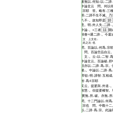
T2299_.70.0230b25:
者無以
何知
以
二諦
レ
下
二
T2299_.70.0230b26:
中論玄云 問。何以
T2299_.70.0230b27:
宗耶 答。略有
三
レ
二
T2299_.70.0230b28:
明
二諦不生不滅。乃
二
T2299_.70.0230b29:
八不
。故知即是
10
一
T2299_.70.0230c01:
意。明
外人失
二諦
三
二
一
T2299_.70.0230c02:
中論
。○三者
11
開
一
T2299_.70.0230c03:
歸會
通二諦
。今還
一
文 上文在
二
T2299_.70.0230c04:
此之次
也
一
T2299_.70.0230c05:
問。百論以
何爲
宗
レ
レ
T2299_.70.0230c06:
問。百論空品自云
T2299_.70.0230c07:
文
。云
以
二智
一
下
二
一
T2299_.70.0230c08:
中論玄云。百論破
邪
レ
T2299_.70.0230c09:
説亦以
二諦
爲
宗。
二
一
レ
T2299_.70.0230c10:
避
。中論以
二諦
爲
上
二
一
T2299_.70.0230c11:
即欲
明
諦智
互相成
下
二
一
T2299_.70.0230c12:
智
爲
宗耶
一
T2299_.70.0230c13:
又云。提婆與
外道
二
一
T2299_.70.0230c14:
智慧
。但提婆權智。
一
T2299_.70.0230c15:
實無
所
破。亦無
所
レ
レ
レ
T2299_.70.0230c16:
問。十二門論以
何爲
レ
T2299_.70.0230c17:
宗也 問。中觀十二
レ
T2299_.70.0230c18:
以
二諦
爲
宗。此論
二
一
レ