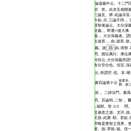
T2299_.70.0230c19:
論迹義中云。十二門
T2299_.70.0230c20:
耶 答。此亦互相開
T2299_.70.0230c21:
三論玄。辨
此論宗旨
二
T2299_.70.0230c22:
今欲
示
三論不同
。
レ
二
一
T2299_.70.0230c23:
境智者論云。大分深
T2299_.70.0230c24:
是義
。即通
達大乘
一
一
T2299_.70.0230c25:
礙
。大分深義者。謂
一
T2299_.70.0230c26:
生波若
。由
波若
故
一
二
一
T2299_.70.0230c27:
義。故
15
由
境智
二
一
T2299_.70.0230c28:
問。因位萬行。果位
T2299_.70.0230c29:
何但云
大分深義所謂
二
T2299_.70.0231a01:
有分空分也。但言
深
二
T2299_.70.0231a02:
云
所謂空
也。非
唯
二
一
二
提婆本
T2299_.70.0231a03:
廣百論第十云
釋。唐
T2299_.70.0231a04:
深
。二諦法門。最爲
一
T2299_.70.0231a05:
問。百論明
二智
。
二
一
T2299_.70.0231a06:
福耶。答
問。
云云
レ
T2299_.70.0231a07:
是過患之源。尤可
捨
レ
T2299_.70.0231a08:
又捨
此業
耶。若欲
二
一
レ
T2299_.70.0231a09:
即唯是實智之境界。
T2299_.70.0231a10:
者。捨
罪捨
福。倶
レ
レ