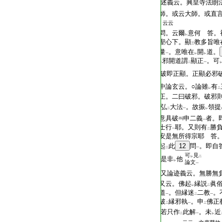
T2299_.70.0229b04:
述義云。興皇寺法朗
T2299_.70.0229b05:
師。或云大師。或直
T2299_.70.0229b06:
云云
T2299_.70.0229b07:
問。云爾
意何 答。
レ
T2299_.70.0229b08:
聖心下。顯
教多旨唯
三
T2299_.70.0229b09:
量
。意唯在
開
道。
一
レ
レ
T2299_.70.0229b10:
邪開道謂
顯正
。可
レ
二
一
T2299_.70.0229b11:
破即正顯。正顯必邪
T2299_.70.0229b12:
中論玄云。○論雖
有
レ
二
T2299_.70.0229b13:
正。二曰破邪。破邪
T2299_.70.0229b14:
弘
大法
。故振
領提
二
一
レ
T2299_.70.0229b15:
意具破
申二義
者。
一
T2299_.70.0229b16:
士行
耶。又則有
勝
一
二
T2299_.70.0229b17:
安是無所得宗耶 答
T2299_.70.0229b18:
起
此
12
問
。即自
二
一
可
見
レ
二
T2299_.70.0229b19:
是非
他
レ
論文
一
T2299_.70.0229b20:
又論迹義云。無勝無
T2299_.70.0229b21:
又云。佛起
縁説
眞
レ
二
T2299_.70.0229b22:
道
。但縁迷
二教
。
一
二
一
T2299_.70.0229b23:
破
縁邪執
。申
佛正
二
一
二
T2299_.70.0229b24:
若只作
此解
。未
近
二
一
レ