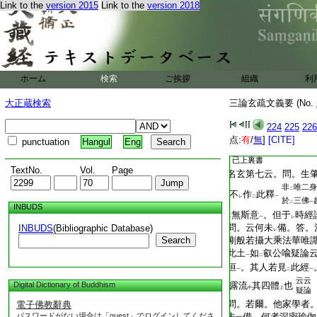
Link to the
version 2015
Link to the
version 2018
T2299_.70.0228c21:
玄第十云。起
34
信
T2299_.70.0228c22:
而未
知
35
見非
レ
二
一
T2299_.70.0228c23:
論
非
馬鳴造論
。昔
二
一
T2299_.70.0228c24:
目
之。故尋不
見。
レ
レ
文 今
ホーム
検索
ご挨拶
組織
利
T2299_.70.0228c25:
未
知
定是不
レ
二
一
錄
有
一
レ
T2299_.70.0228c26:
又云。婆沙六十卷。
大正蔵検索
三論玄疏文義要 (No.
T2299_.70.0228c27:
西涼州
。爲
兵火
燒
一
二
一
T2299_.70.0228c28:
嵩法師云。更有
餘處
224
225
226
二
T2299_.70.0228c29:
十卷中。但釋
前四度
点:
有
/
無
]
[CITE]
punctuation
Hangul
Eng
二
取意
T2299_.70.0229a01:
已上裏書
TextNo.
Vol.
Page
T2299_.70.0229a02:
名玄第七云。問。生
非
唯二身
二
T2299_.70.0229a03:
不
作
此釋
レ
二
一
於
三佛
二
一
INBUDS
T2299_.70.0229a04:
無斯意
。但于
時經
レ
一
レ
T2299_.70.0229a05:
問。云何未
備。答。
INBUDS
(Bibliographic Database)
レ
T2299_.70.0229a06:
Search
剛般若攝大乘法華唯
T2299_.70.0229a07:
此土
如
叡公喩疑論
一
二
T2299_.70.0229a08:
洹
。其人若見
此經
一
二
一
云云
Digital Dictionary of Buddhism
T2299_.70.0229a09:
露流
其四體
也
中
上
疑論
T2299_.70.0229a10:
問。若爾。他家學者
電子佛教辭典
パスワードがない場合は「guest」でログインしてくださ
T2299_.70.0229a11:
未
備。何者深密瑜伽