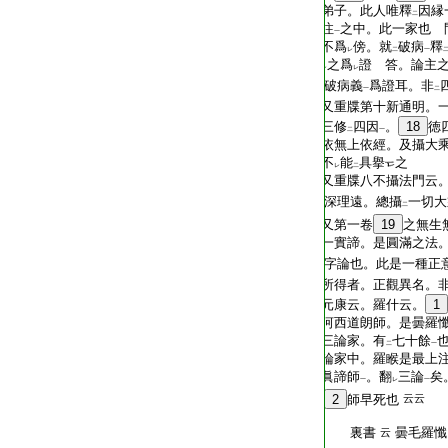
T2299_.70.0229c18:
弟子。此人唯釋
因縁
二
T2299_.70.0229c19:
注
之中。此一家也 
一
T2299_.70.0229c20:
不爲
傍。就
破病
釋
レ
二
一
T2299_.70.0229c21:
之爲
證 答。論主
レ
レ
T2299_.70.0229c22:
破病義
爲證耳。非
一
二
T2299_.70.0229c23:
又重牒第十新通明。
T2299_.70.0229c24:
三修
四因
。
18
徳
二
一
T2299_.70.0229c25:
依無上依經。及攝大
T2299_.70.0229c26:
不
能
具擧
之
レ
二
T2299_.70.0229c27:
又重牒八不攝法門云
T2299_.70.0229c28:
深理遠。總攝
一切大
二
T2299_.70.0229c29:
又第一卷
19
之無生
T2299_.70.0230a01:
一實諦。是圓滿之法
T2299_.70.0230a02:
字論也。此是一種正
T2299_.70.0230a03:
所得者。正觀異名。
T2299_.70.0230a04:
元康云。羅什云。
1
T2299_.70.0230a05:
河西道朗師。是曇羅
T2299_.70.0230a06:
三論家。有
七十餘
二
一
T2299_.70.0230a07:
論家中。羅睺是最上
T2299_.70.0230a08:
眞諦師
。翻
三論
矣
一
レ
一
T2299_.70.0230a09:
2
師早死也
云云
T2299_.70.0230a10:
裏書
曇毛羅懺
云