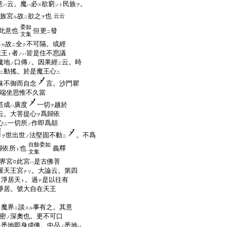
意
云。魔
必
欲窮
民族
。
ハ
ハ
ス
ント
ヲ
族宮
故
欲之
也
云云
ル
ニ
ヲ
委如
此意也
但更
發
ニ
文集
界
故
全
不可隔。或經
カ
ニ
ク
魔王
者
皆是住不思議
ト
ノハ
魔地
口傳
。因果經
云。時
ノ
ノ
ニ
動搖。於是魔王心
ニ
ニ
味不御而自念
言。沙門瞿
端坐思惟不久當
若成
廣度
一切
越於
ハ
ヲ
云。大菩提心
爲歸依
ヲ
心
一切所
作即爲顛
ニ
ノ
世出世
法堅固不動
。不爲
ヲ
ノ
ニ
自餘委如
歸依所
也
義釋
ト
文集
界宮○此宮
是古佛菩
ハ
羅天王宮
。大論云。第四
ナリ
名淨居天
。過
是以往有
ト
テ
淨居。號大自在天王
魔界
談
事有之。其意
ト
ニ
スル
密
深奧也。更不可口
ノ
悉地即身成佛。中品
悉地
ノ
ノ
ハ