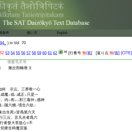
鉤布施
有人同上 云云
上
索同事 索利行
鎖愛語 鎖愛語
用条件
使い方
English
鈴利行 鈴同事
94_
) in Vol. 70
藍
次
生頞部曇
52
53
54
55
56
57
58
59
60
61
62
[行番号:
無
/
有
] [返り点:
無
/
有
]
[CITE]
閉尸
閉
尸生捷南
佉 後髮毛爪等
漸次而轉增
文
如何 示云。三界唯一心
成魔
或
成正
只是一
ハ
ト
ハ
ト
云。内
有
邪三毒外
感神
ニ
レハ
ニ
生
隨六類
境生六欲
ハ
ノ
ノ
未出生死
皆爲第六天
ヲ
行三云。言凡夫者爲六
行者發大菩提心
不
ヲ
一切衆生時魔宮振