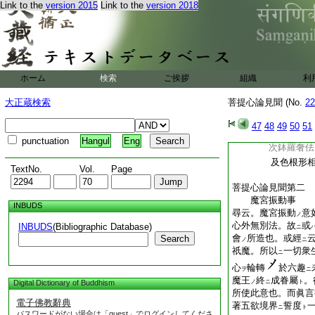
Link to the
version 2015
Link to the
version 2018
布施 隨衆下 
鉤布施
如
同事 既親下 
令其下
愛語 信任下 
ホーム
検索
ご挨拶
組織
利
既親下
利行 亦可下 
大正蔵検索
菩提心論見聞 (No.
22
衆生下
頌云
最初
羯賴
47
48
49
50
51
從
此生
punctuation
Hangul
Eng
次
鉢羅奢
及色根形相 
TextNo.
Vol.
Page
菩提心論見聞第二
魔宮振動事
INBUDS
尋云。魔宮振動
意
ノ
心外無別法。故
或
INBUDS
(Bibliographic Database)
ニ
會
所造也。或經
Search
ノ
ニ
祇魔。所以
一切衆
ニ
心
輪轉
於六趣
ヲ
ニ
魔王
終
成眷屬
。
Digital Dictionary of Buddhism
ノ
ニ
ト
所使此意也。而眞言
電子佛教辭典
著五欲境界
誓度
ニ
ト
パスワードがない場合は「guest」でログインしてくださ