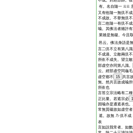
不成。對經部師。
有。名自隨一
云云
又有他隨一無倶不
不成故。不擧無倶
言二他隨一有倶不成
喩。其佛法者雖許有
業雖是無礙。今且取
邑云。佛法身語是
言二倶不立有第八識
不成過。立敵兩倶
所依不成失。望立
部虚空亦同第八識。
云。經部虚空同龜毛
虚空都不
15
共言
無。然共言故成喩所
所依也
言答立宗法略有二種
正比量。若遮宗必
因喩亦是通遮表也。
常無質礙故如虚空者
遮。故無
倶不成
乃
表
言如説我常者。如數
常。除二十三諦許諦