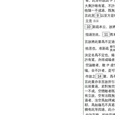
者。此非作故因
伊
大乘許唯有遮。不許
他隨一不成過。既
言此意
9
以至方是
立意
云云
10
新疏本云。故
指過別名。
11
舊
言故將此量爲不定過
祕
他意也。准新疏
異
決定名爲不定也。備
許有遮。亦得成喩
空論敵者。敵
虚
伊
喩。全不許者。是可
作故之
14
量。爲
言此量亦非至故所引
出前量過。若對無空
一不成。空體敵者
有立故。空有法既無
過者。汝空爲如擇滅
耶。爲如龜毛不具遮
猶有此等四過。此小
自許言簡。犯此四