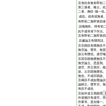
言准此有無有即初二
第三過者。備云。此
二者。兩倶･隨一也
成也。或有或無者。
有即初二無即第四者
設喩無依。得有初
此不成等准下作法
言有即初二無即第四
且據論文有體而説
言宗因倶有體無倶不
無空論。聲常。無質
故云有體也。虚空喩
言四宗因無體無倶不
無空論立。思是我。
虚空。所立我宗。能
故。云宗因無體也。
無也。不成宗因故。
言兩倶不成如聲論
論師立。聲常宗。無
有倶不成也
言如外道立我能受
外道雖許有虚空。而
作業等。是自隨一。