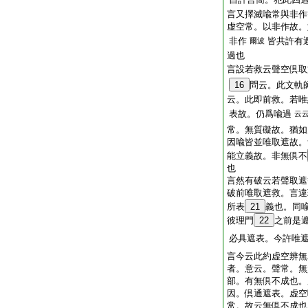
言又擇滅喩常與非作
虚空常。以非作故。
非作
皆共許有
爾波
過也
言設若救云聲空倶取
16
問云。此文軌
云。此即前救。若唯
表故。仍爲喩過
云
常。無質礙故。猶如
因喩皆並唯取遮故。
能立義故。非無倶不
也
言然有破云若聲取遮
破前唯取遮救。言違
所表
21
義也。同
彼理門
22
之前是
必具遮表。今許唯
言今云此約虚空辨無
者。意云。聲常。無
部。有無倶不成也
因。倶通遮表。虚空
常。故云無倶不成