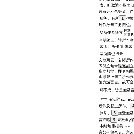
表。唯取遮不取表
言有云不合等者。仁
瓶等。有所
1
作故
所作故無常必隨也。
爾文
餘所作及無常
軌意也
今基師云。諸所作者
常者。所作
無常
爾
宗所隨也
云云
文軌疏云。若諸所作
即所立無常隨逐能立
所立無常。即更相屬
即顯聲上無常所作亦
論許諸言合。故可合
所不成。皆是無常
云云
沼法師云。故
所作及聲上所作。
無常。
5
無聲無常
言異喩
6
未欲至如
本離無籠括義
云云
言如何得合者。意云