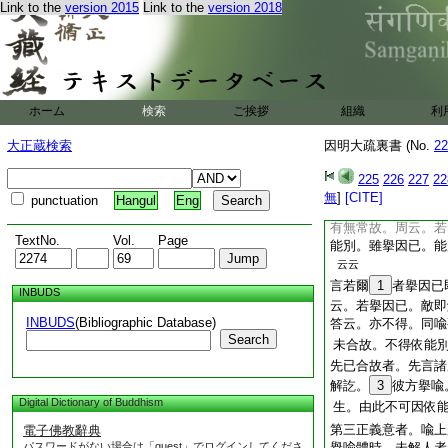
Link to the
version 2015
Link to the
version 2018
言問若爾即有隨一所
上所立依宗所立者。
等喩上所立無常
伊
他隨一所依不成。
常故者。瓶喩上所
ホーム
検索
ご挨拶
隨一所依不成失也
組織
利
無常
方擧喩
止云天
大正蔵検索
因明大疏裏書 (No.
22
有無常。而敵令共許
常即得爲依。故喩
225
226
227
22
言不同擧因未極成
無
]
[CITE]
punctuation
Hangul
Eng
成彼聲上有無常故。
有無常故。周云。
TextNo.
Vol.
Page
能別。雖擧因已。能
云云
言若爾
1
者擧因已
INBUDS
云。若擧因已。敵即
INBUDS
(Bibliographic Database)
答云。亦不得。同喩
Search
未合故。不得依能
先已合故者。先言諸
解訖。
3
彼方擧喩
Digital Dictionary of Buddhism
生。由此不可因依
第三正義意者。喩上
電子佛教辭典
パスワードがない場合は「guest」でログインしてくださ
擧喩體時。未解人者