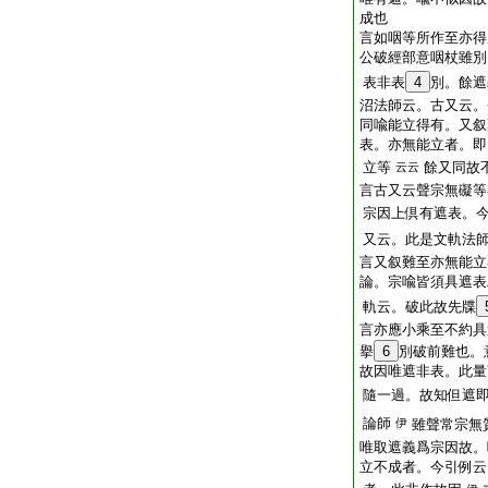
成也
言如咽等所作至亦得
公破經部意咽杖雖別
表非表
4
別。餘遮
沼法師云。古又云。
同喩能立得有。又叙
表。亦無能立者。即
立等
餘又同故
云云
言古又云聲宗無礙等
宗因上倶有遮表。
又云。此是文軌法
言又叙難至亦無能立
論。宗喩皆須具遮表
軌云。破此故先牒
言亦應小乘至不約具
擧
6
別破前難也。
故因唯遮非表。此量
隨一過。故知但遮即
論師
伊
雖聲常宗無
唯取遮義爲宗因故。
立不成者。今引例