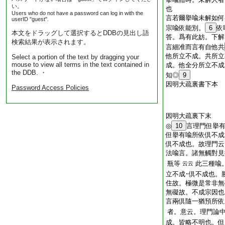
い。
也
Users who do not have a password can log in with the
言若爾擧喩未解如何
userID "guest".
宗喩依能別。
6
依
本文をドラッグして選択するとDDBの見出し語
答。爲有此妨。下解
検索結果が表示されます。
言細准而言有自他共
他所立不成。共所立
Select a portion of the text by dragging your
mouse to view all terms in the text contained in
成。他全分所立不
the DDB. ・
知◎
9
因明大疏裏書下本
Password Access Policies
因明大疏裏下末
◎
10
言理門但擧
但擧有喩所依倶不
倶不成也。故理門
法喩言。諸無觸對見
瓶等
此三種喩
云云
立不成･倶不成也
住故。極微是常非無
無礙故。不成宗因也
言兩倶隨一猶預所依
者。意云。理門論
成。皆略不明也。