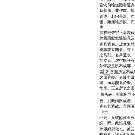
言依前喩無體有遮亦
我都無。非作故。如
遮也。若宗是遮。而
也。雖無喩所依。而
也
言有云聲宗上遮表虚
此舊疏假叙聲論救云
皆具遮表。虚空無體
總非能立闕者。聲上
之爲別。名具遮表。
能立者。虚空既許有
如何説是倶不成耶
言
2
答至所立不
之因遮礙。表於非礙
礙。而亦能遮於礙。
常宗。正立所表之常
無所表。寧非所立不
云。別既兩倶成者
皆有其遮故。言兩倶
云云
邑云。又破他救至亦
詞 問。此誰救耶。
此即經部救也。彼云
唯有遮。喩不似因故