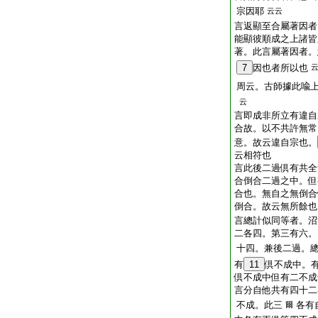
宗因耶
云云
言返顯至合屬著因者
能顯彼順成之上諸
著。此言屬著因者。
7
因也者所以也
周云。古師據此喩
云
言即成非所立有違
合故。以不共許無常
意。故云違自宗也。
云相符也
言此後二過倶有共全
合倒合二過之中。但
合也。無自之無倒合
倒合。故云無所餘也
言總計似同等者。沼
二各四。第三有六。
十四。兼後二過。
有
11
倶不成中。
倶不成中但有二不
言分自他共有四十二
不成。此三
各有
爾