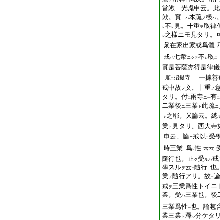
ノ
ト
當歟 光胤申云。此
歟。實
本疏
樣
ニハ
ノ
ハ
不
見。十重
取律
ヲ
レ
レ
之樣ニモ見タリ。
レ
衆在家出家或爲體
戒
七衆
不
取
ハ
ニシテ
レ
二
實是菩薩亦得是律儀
一據善
順
招提寺
ニ
二
一
戒中故
文。十重
ノ
ノ
タリ。付
兩寺
有
ニ
二
一
二
二業後
三業
此疏
ニ
ト
ニ
之耶。又論云。總
レ
業
見タリ。西大寺
ト
申云。論
戒以
受
ニ
二
時三業
爲
性
云云
一
レ
隨行也。正
受
戒
ク
ルハ
學スル
云
隨行
也
ヲ
二
一
業
隨行アリ。故
論
ノ
二
戒
三業爲性トイニ
ヲ
業。受
三業也。後
ハ
三業爲性
也。論苞
一
業三業
釋
分ケタ
ト
シ