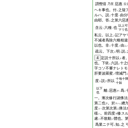
謂慳悋
惡惠
乃至
云
ヘキ事也。付
之疑
レ
ルハ。説
十度
由分
二
一
由耶。答
之第六惡
レ
以上可
含云
六種
也
二
一
マリ也
私云。以上
記アヤ
ノ
不減者爲除六種相違
以也。非
十度
由
ノ
ニ
二
疏云。下次
明
説
ニ
二
レ
4
定説十所以
者
ト
也。下依
六説
十之
レ
レ
字コソ不審ナレトモ
肝要波羅蜜
増減門
ノ
十地十
度
説
所以
ト
ク
十如
以下
離
惡惠
爲
ヲ
二
一
二
也
一。漸次修行諸佛法
第二也
。於
總
ヲ
テハ
二
度
次第次第
佛法
ト
ニ
一
樣
。前四度
修ス
ハ
ヲ
慮
不散動
體也。
ハ
ノ
爲業ニテ可
知
之
レ
レ