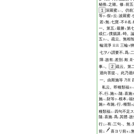
秘推
之雖。修
前五
レ
二
1
深羅蜜
。仍前
ニ
一
等
假
云
波羅蜜
ヲ
テ
一
二
一
若
無
七寶
不
名
下
二
一
二
一。第五
最勝
第
ノ
ト
或仁
撲揚講
時。
ノ
ノ
五
。疏云。無相
ヲハ
輪清淨
三輪
云云
ヲ
七ヲハ謂要不
爲
レ
二
障
故有
差別
歟
是
一
二
一
事
。
2
疏云。第
ハ
迴向菩提
。此乃迴
一
一。由斯施等
乃至
私云。即種類福
ヲハ
不
行
施
隨
喜施
ヲハ
レ
レ
二
施
財等
根本
福
ハ
ヲ
ノ
二
一
施
布施
行
種類
ヲ
ノ
ノ
カ
一
種類福
四句不足ス
ニ
一
隨
喜施
爲
其體
故
二
一
二
一
行
有
三句
。無
ニハ
二
一
二
前
喜ヨリ前
ニ
キニ