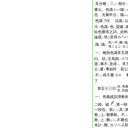
見分種。二
相分
ニハ
ノ
審云。色識トハ隨
ヘ
也 光胤申云。隨
ル
色識
法識
乃至
ト
今
色識
色
質礙
ノ
ノ
ハ
ノ
似色塵等之詞。此料
論疏
色
意得カヘ
ノ
ヲ
色ハ不
離
識
レ
レ
識
識
ノ
ハ
境ノ上ニ
云
一
レ
一。種與色識常互
曰。頌
互爲因
イ
ノ
ハ
置
事不
意得
。常
ク
二
一
云
遞
事如何 延公
ト
レ
不
然不審
私
云云
ハ
レ
了
自
有
二
第五十三日
至
自
二
一。有義彼説理教
二師。破
第一師
二
一段也。就
其
テハ
ニ
レ
救
上
難事歟。不
ノ
ノ
ハ
救
上
難
不審也
ノ
ノ
ナラハ
本計
難
カソヘ
入
ノ
ニ