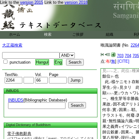
ト
一
Link to the
version 2015
Link to the
version 2018
蘊
説
文
別
爲
ヲ
ク
ヲ
テ
一
レ
後蘊
位
。一切
ノ
ニハ
ノ
故。別
云
無種
テ
ト
二
一
事
。總
一切
ト
テ
一
後蘊
異
此
。
ハ
ニ
レ
ホーム
検索
ご挨拶
組織
利
種
也。如
此種子
ト
一
レ
蘊
現行
アリ。若
ノ
ハ
大正蔵検索
唯識論聞書 (No.
226
位
能生種子アルヘ
ニ
シ。現行
相續
。
ハ
セリ
703
704
705
長時
餘位
。能生
ノ
ニハ
点:
有
/
無
]
[CITE]
punctuation
Hangul
Eng
悉
ナクナリヌル位
ク
見
之。此位
種
レハ
ニ
レ
TextNo.
Vol.
Page
餘位
也
ヲ
一
此
樣ケニモト存
ノ
芽生
分
見タリ 
ノ
ト
INBUDS
顯
更
ウカヽワ
ストハ
ニ
一。種生芽等非勝義
INBUDS
(Bibliographic Database)
果故
因不成アリト
Search
ノ
何非
實
因果
耶
ノ
ニ
二
一
ナラストモ。何廢
二
親･無性攝論六義
ヲ
Digital Dictionary of Buddhism
果之義齊
イワレニ
キ
師云穀麥
因果
。
電子佛教辭典
ノ
ハ
第八所變
現行
故
パスワードがない場合は「guest」でログインしてくださ
ノ
カ