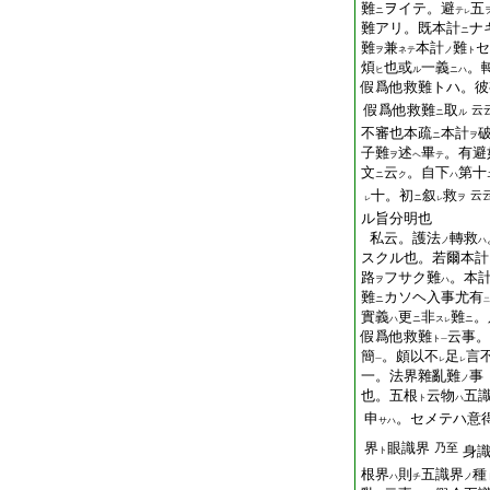
難
ヲイテ。避
五
ニ
テ
レ
難アリ。既本計
ナ
ニ
難
兼
本計
難
セ
ヲ
ネテ
ノ
ト
煩
也或
一義
。
ヒ
ル
ニハ
假爲他救難トハ。彼
假爲他救難
取
云
ニ
ル
不審也本疏
本計
ニ
ヲ
子難
述
畢
。有避
ヲ
ヘ
テ
文
云
。自下
第十
ニ
ク
ハ
十。初
叙
救
云
ニ
ヲ
レ
レ
ル旨分明也
私云。護法
轉救
ノ
ハ
スクル也。若爾本計
路
フサク難
。本
ヲ
ハ
難
カソヘ
入
事尤有
ニ
二
實義
更
非
難
。
ハ
ニ
ス
ニ
レ
假爲他救難
云事。
ト
一
簡
。頗以不
足
言
一
レ
レ
一。法界雜亂難
事
ノ
也。五根
云物
五
ト
ハ
申
。セメテハ意
サハ
界
眼識界
乃至
身
ト
根界
則
五識界
種
ハ
チ
ノ