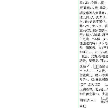
畢
講
之聞
間。
テ
ト
エシ
レ
明五師
左樣
承及
モ
ニ
ト
謂安惠等古大乘師
ト
法以前
人
見タリ
ノ
ト
ケ
難
返返不審也
ノ
ヲ
難ハカリナルヲ。護
重
安惠
難
假叙
テ
ノ
ヲ
スル
辨
餘
八論師
護
ヲ
ノ
ハ
一
主之疏
アル歟。如
ニ
レ
樣護法同時ナリトモ
歟 讀師云。古
不
キ
御座
。云
古
歟
アレハ
ト
レ
私云。安惠
宗義
ノ
語云。聖覺房
可
ハ
キ
レ
念願
。
1
百箇
申上人
。上人云。
ニ
一
聖覺房云。總
學
テノ
リテ
。就
安惠宗義
ハ
二
尋申
參入
以
云云
一
上綱堯尋。常
被
ニ
シ
レ
御日參之事
。安
アリ
以上
御祈請
云云
物語
事歟