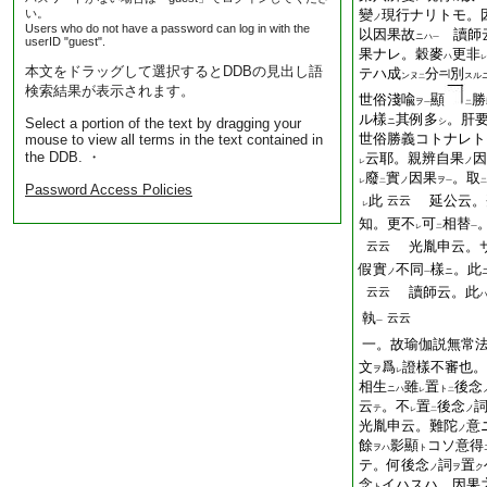
い。
變
現行ナリトモ。
ノ
Users who do not have a password can log in with the
以因果故
讀師云
ニハ
一
userID "guest".
果ナレ。穀麥
更非
ハ
レ
本文をドラッグして選択するとDDBの見出し語
テハ成
分
別
ンヌ
スル
二
検索結果が表示されます。
世俗淺喩
顯
勝
ヲ
一
二
ル樣
其例多
。肝
Select a portion of the text by dragging your
ニ
シ
世俗勝義コトナレト
mouse to view all terms in the text contained in
the DDB. ・
云耶。親辨自果
因
ノ
レ
廢
實
因果
。取
ノ
ヲ
レ
二
一
二
Password Access Policies
此
延公云。
云云
レ
知。更不
可
相替
レ
二
一
光胤申云。サ
云云
假實
不同
樣
。
此
ノ
ニ
一
讀師云。此
云云
執
云云
一
一。故瑜伽説無常
文
爲
證樣不審也。
ヲ
レ
相生
雖
置
後念
ニハ
ト
レ
二
云
。不
置
後念
テ
ノ
レ
二
光胤申云。難陀
意
ノ
餘
影顯
コソ意得
ヲハ
ト
テ。
何
後念
詞
置
ノ
ヲ
ク
念
イハスハ。因果
ト