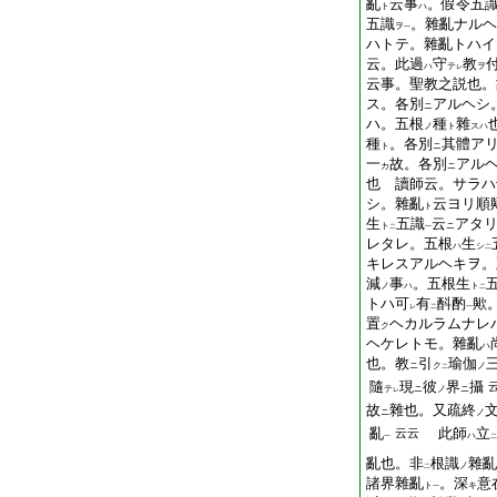
亂
云事
。假令五
ト
ハ
五識
。雜亂ナルヘ
ヲ
一
ハトテ。雜亂トハイ
云。此過
守
教
ハ
テ
ヲ
レ
云事。聖教之説也。
ス。各別
アルヘシ
ニ
ハ。五根
種
雜
ノ
ト
スハ
種
。各別
其體ア
ト
ニ
一
故。各別
アル
カ
ニ
也 讀師云。サラハ
シ。雜亂
云ヨリ順
ト
生
五識
云
アタ
ト
ニ
二
一
レタレ。五根
生
ハ
シ
二
キレスアルヘキヲ。
減
事
。五根生
ノ
ハ
ト
二
トハ可
有
酙酌
歟
レ
二
一
置
ヘカルラムナレ
ク
ヘケレトモ。雜亂
ハ
也。教
引
瑜伽
ニ
ク
ノ
二
隨
現
彼
界
攝
テ
ニ
ノ
ニ
レ
故
雜也。又疏終
ニ
ノ
亂
此師
立
云云
ハ
一
二
亂也。非
根識
雜亂
ノ
二
諸界雜亂
。深
意
ト
キ
一