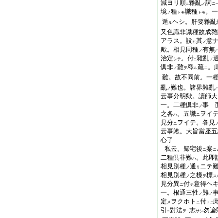
減ヨリ順
雜亂
詞
ノ
ニ
二
境
種
識種
。一
ノ
トモ
トモ
遁
ヘシ。肝要雜亂
ル
又色識非識種故成雜
アラス。設
其
意
ヒ
ノ
歟。相見同種
有無
ノ
治定
。付
雜亂
シテ
ノ
二
倶非
難
釋
疏
。
ノ
ヲ
ル
ニ
難。故不同前。一
亂
難也。諸界雜亂
ノ
云事分明歟。讀師大
一。二種倶非
事 
ノ
之各
。五識
ヲイ
ハ
ニ
見分
ヲイテ。各見
ニ
云事歟。大旨當座五
心了
私云。歸宅後
案
ニ
ニ
二種倶非難
。此即
ハ
相見別種
通
ニテ
ノ
リ
相見別種
之樣
標
ノ
ヲ
ス
見分異
付
意得ヘ
ニ
テ
一。根通三性
難
ノ
ノ
定
ヲクホト
付
メ
ニ
ト
二
引
對法
志
勿論
ヲ
サシ
二
一