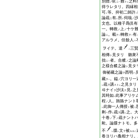
別體
依
難
之料
ノ
ニ
ト
一
レ
得ラレタリ。四縁相
可
等。抑初二師許
レ
二
論疏
有
所
伺哉
ニ
ノ
レ
レ
文也。以種子爲倶有
一。轉救
上
十ケ
ノ
ノ
論
。載
轉救
有
ニ
テ
ヲ
二
一
アルラメ。但餘人
ハ
ヲイテ。
遣
三
二
相傳
見タリ 聽衆
ト
拙
者。合糅
之論
ニ
ノ
一
之樣合糅之論
見タ
ト
御祕藏之論
西明
ヲ
ハ
藏
。
鎰
穴ヨリ一
ヲ
ノ
一
疏
講
之見タリ
ヲ
スト
レ
レ
ヰナイ
沙汰
見
之
ヲ
テ
レ
其時如
此事アリケ
レ
程
人。賄賂ナント
ノ
此御一人傳授
被
ト
レ
二
剩
作
疏
講
之。
ヘ
ヲ
レ
レ
十卷
下
疏ナント
ノ
ノ
歟。論牒ナトモ。多
不
牒
文
被
ヲ
ルル
レ
レ
二
卷ヨリハ麁相ナリ。