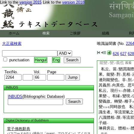
私云。異熟習氣
Link to the
version 2015
Link to the
version 2018
ニハ
宗不
許
之故。等流
レ
レ
無漏種子
故
一
延公云。熏令生長
ハ
文也。讀師
同心
モ
一。果能變事 延公
ホーム
検索
ご挨拶
組織
利
轉變
義歟
云云
セル
私云。此事大
誤
ナル
大正蔵検索
唯識論聞書 (No.
226
讀師餘聽衆皆以不
レ
讀師云。果能變之變
626
627
628
義也。自證分生
見
二
punctuation
Hangul
Eng
能變
變
義也
云云
ノ
ノ
私云。當
變謂識體
二
TextNo.
Vol.
Page
果。能變
對
見相
ハ
二
一
邊則能變也。非
別
ノ
二
其義所
向異也。思
レ
INBUDS
私云。現行
亦雖
ヲハ
レ
果變
。有縁
變現
INBUDS
(Bibliographic Database)
ト
ト
一
變義故。轉變
種子
Search
ハ
變
同時故也 私
スルモ
識生者。等流習氣之
八識體相
限
等流習
ハ
二
Digital Dictionary of Buddhism
子細
一
琳舜房云。體相
電子佛教辭典
ヲハ
パスワードがない場合は「guest」でログインしてくださ
云云