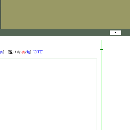
有
] [返り点:
有
/
無
]
[CITE]