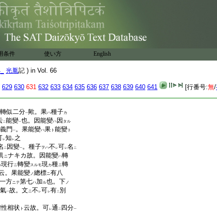
置
有漏
詞
事。無漏業
自
ノ
ハ
二
一
習氣
不
置
此詞
。許
ニハ
レ
二
一
二
二種習氣番
。法爾種證
ヘリ
云。果能變
種子
現行
ハ
ヨリ
ノ
用条件
使い方
English
也。被
申樣
因能變義也。
ハ
レ
4_
光胤
記 ) in Vol. 66
可
然之由同心
レ
異
因能變之變
變現
ハ
ニシテ
ノ
二
一
629
630
631
632
633
634
635
636
637
638
639
640
641
[行番号:
無
/
相分果
義也。是
正
今
三
レ
キ
ノ
一
轉似二分
歟。果
種子
ハ
カ
一
云
能變
也。因能變
因
ハ
タル
二
一
義門
。果能變
果
能變
ハ
ト
ト
一
可
知
之
レ
レ
名
因變
。種子
不
可
名
ヲハ
二
一
レ
レ
二
倶
ナキカ故。因能變
轉
ニ
ハ
現行
轉變
現
種
轉
カ
ニ
スルモ
カ
ニ
云。果能變
總標
有八
ノ
ニ
一方
第七
加
也。下
ニテ
ハ
ル
ノ
氣
故。文
不
可
有
別
ニ
一
レ
レ
二
體性相状
云故。可
通
四分
ト
レ
二
一