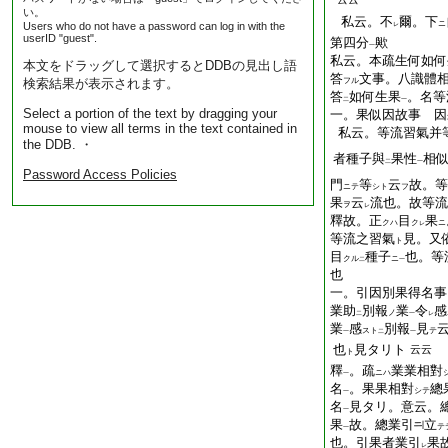
い。
私云。不
爾。下
ニ
Users who do not have a password can log in with the
レ
userID "guest".
第四分
歟
一
私云。本疏生何如何
本文をドラッグして選択するとDDBの見出し語
答
文事。八識體
検索結果が表示されます。
フル
答
如何生果
。名等
二
一
Select a portion of the text by dragging your
一。果似因故事 因
mouse to view all terms in the text contained in
私云。等流習氣并
the DDB. ・
者種子與
果性
相
二
一
Password Access Policies
門
等
云
故。等
ニテ
シト
フ
果
云
流也。故等流
ヲ
レ
釋故。正
目
果
クハ
ク
ニ
レ
等流之習氣
見。又
ト
目
種子
也。等
クル
ニ
二
一
也
一。引因別果得名事
業助
別報
業
令
感
ノ
二
一
レ
業
感
別報
見
スト
テ
一
二
一
也
見タリト
云云
ト
釋
。疏
業業相對
ニハ
一
名
。果果相對
總
シテ
一
名
見タリ。意云。
一
果
故。總業引
立
テ
一
也。引果者業引
果
レ