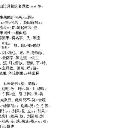
自證見相倶名識故
除
云云
二
生果能起何果
三問
ノ
ヲ
相
答
何果
。爲因縁故
ニテ
ニテ
二
一
流果
答
能起何果
也
ニテ
二
一
果同性
相似也
ニテ
等流果
得名事。先
等流
ノ
ツ
同性云
二
似
故。因
種
能似
ノ
ヲ
相似
一
因
種也。果
彼
等類故。
ハ
ノ
ハ
ノ
云兩字
等之流
依主
ト
ハ
ニテ
。流
呼
留故。習氣
下
時。
ニ
ヒ
ニ
ル
依主釋故。習氣
呼
留
ニ
ヒ
テ
流果
等流則果
持業釋
ハ
ニテ
 延帳房言
樣。總報
フ
ノ
別報
故。歸
源
由
總報
テ
ニ
ノ
二
一
レ
二
云
引因
也。引
別報
果
義
ノ
二
一
二
一
光胤云。此料簡不
符
合疏
レ
總業引
別業
見
立
引因
シテ
クト
テ
ノ
二
一
二
果引
別果
見
立
引果
クト
ニ
ルト
ノ
二
一
二
總業引
總果
故。別業引
別
二
一
二
別果
令
感
果邊
取
云
引
テ
ヲ
テ
ト
一
レ
レ
レ
故云
爾也
レ