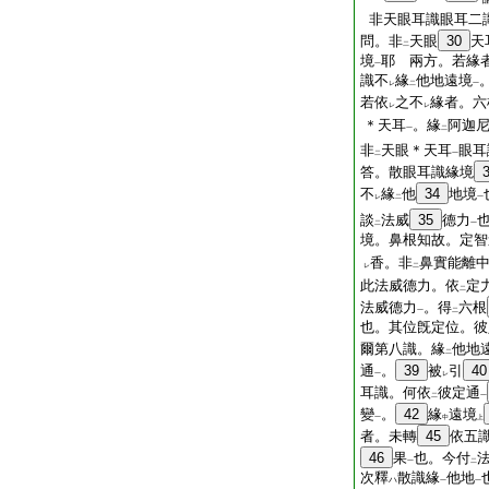
非天眼耳識眼耳二
問。非
天眼
30
天
二
境
耶 兩方。若緣
一
識不
緣
他地遠境
レ
二
一
若依
之不
緣者。六
レ
レ
＊天耳
。緣
阿迦
一
二
非
天眼＊天耳
眼耳
二
一
答。散眼耳識緣境
不
緣
他
34
地境
レ
二
一
談
法威
35
德力
二
一
境。鼻根知故。定智
香。非
鼻實能離
レ
二
此法威德力。依
定
二
法威德力
。得
六根
一
二
也。其位旣定位。彼
爾第八識。緣
他地
二
通
。
39
被
引
40
一
レ
耳識。何依
彼定通
二
一
變
。
42
緣
遠境
一
中
上
者。未轉
45
依五
46
果
也。今付
一
二
次釋
散識緣
他地
ハ
一
一