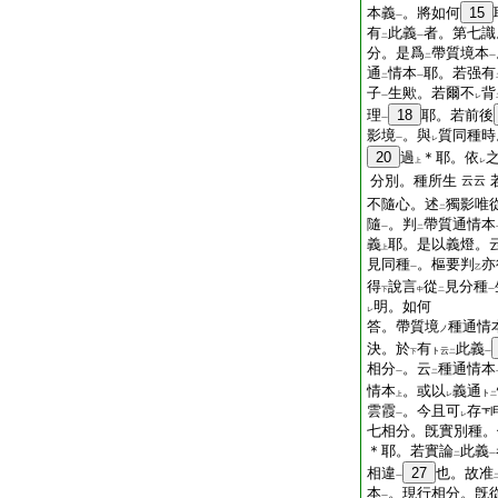
本義
。將如何
15
一
有
此義
者。第七識
二
一
分。是爲
帶質境本
二
一
通
情本
耶。若强有
二
一
子
生歟。若爾不
背
一
レ
理
18
耶。若前後
一
影境
。與
質同種時
一
レ
20
過
＊耶。依
上
レ
分別。種所生
云云
不隨心。述
獨影唯
二
隨
。判
帶質通情本
一
二
義
耶。是以義燈。
上
見同種
。樞要判
亦
一
乙
得
說言
從
見分種
下
中
二
一
明。如何
レ
答。帶質境
種通情
ノ
決。於
有
此義
ト云
下
二
一
相分
。云
種通情本
一
二
情本
。或以
義通
ト
上
レ
二
雲霞
。今且可
存
一
レ
七相分。旣實別種。
＊耶。若實論
此義
二
一
相違
27
也。故准
一
本
。現行相分。旣
一