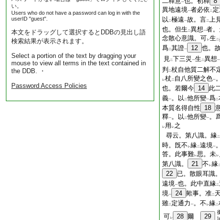
二釋意
也。初釋
8
一
い。
異地遠境
者必依
定
一
二
Users who do not have a password can log in with the
userID "guest".
以
極遠
故。言
上
二
一
二
也。但生
異想
者。
本文をドラッグして選択するとDDBの見出し語
二
一
念散心意識。可
生
検索結果が表示されます。
レ
二
爲
其證
12
也。
二
一
Select a portion of the text by dragging your
見
下三災
生
異想
二
一
二
一
mouse to view all terms in the text contained in
判
杖自他質二解不
the DDB. ・
二
杖
自八所變之色
レ
二
一
Password Access Policies
也。若爾今
14
此
義
。以
他所變
爲
一
二
一
二
本質名得自性
18
釋
。以
他所變
。
一
二
一
用
之
レ
レ
尋云。第八識。緣
二
時。旣不
緣
遠境
レ
二
一
答。此事難
思。未
レ
レ
第八識。
21
不
緣
レ
22
已。散眼耳識
遠境
也。此中直緣
一
二
境
24
歟事。准
一
二
雖
定通力
。不
緣
二
一
レ
二
可
28
爾
29
レ