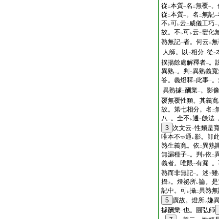
從
本質
名
無覆
。
二
一
二
一
從
本質
。名
無記
二
一
二
一
不
可
云
威儀工巧
レ
レ
二
一
故。不
可
云
變化
レ
レ
二
熟無記
者。何云
無
一
二
人師。以
相分
從
二
一
二
撲揚餘處解釋者
。
一
異熟
。判
異熟義寬
一
二
答。義燈釋
此事
。
二
一
異熟據
酬業
。影
二
一
覆無覆性類。其義寬
故。第七相分。名
二
八
。全不
通
餘法
一
レ
二
一
3
次文云
性類是
一
唯本不
通
影。卽
レ
熟生義寬。依
異熟
二
無漏種子
。判
依
一
下
二
義者。唯限
有漏
。
二
一
熟而非無記
。述
雖
一
下
攝
。燈祕所
論。是
上
レ
記中。可
攝
異熟無
レ
二
5
廣故。燈所
嫌
レ
據酬業
也。圓弘師
一