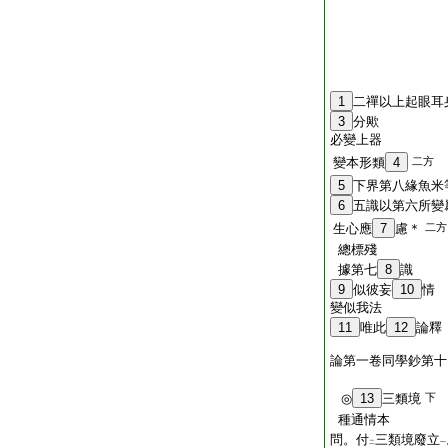
1
二禪以上起眼耳
3
分歟
必變上器
變本形類
4
二方
5
下界第八緣魚米
6
五識以第六所變
生心應
7
慮＊
二方
總標殘
據第七
8
識
9
似彼妄
10
情
變似我法
11
唯此
12
論釋
論第一卷同學鈔第十
◎
13
三類境
下
種通情本
問。付
三類境廢立
二
一