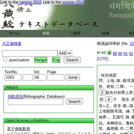
Link to the
version 2015
Link to the
version 2018
ホーム
検索
ご挨拶
組織
利
大正蔵検索
唯識論同學鈔 (No.
22
89
90
91
92
[CITE]
punctuation
Hangul
Eng
TextNo.
Vol.
Page
杖自他質
問。上地
散
眼耳
ノ
ノ
答。燈有
二釋
。一
INBUDS
二
一
2
疑先付初釋上界
INBUDS
(Bibliographic Database)
想
4
文
旣生
Search
一
二
見
之。豈非
散
識
ノ
二
上地散眼耳識。緣
二
他界
。五識可
無
一
レ
二
Digital Dictionary of Buddhism
品。未轉依位。麁鈍
答。義燈雖
作
二釋
電子佛教辭典
レ
二
パスワードがない場合は「guest」でログインしてくださ