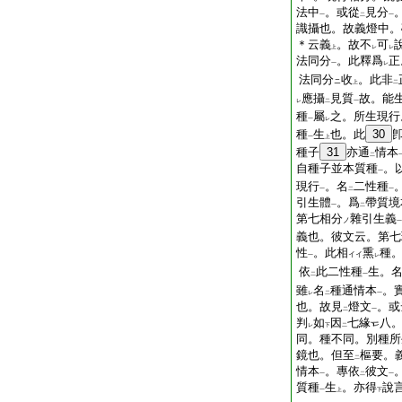
法中
。或從
見分
一
二
一
識攝也。故義燈中。
＊云義
。故不
可
上
レ
レ
法同分
。此釋爲
正
一
レ
法同分
收
。此非
ニ
上
二
應攝
見質
故。能
レ
二
一
種
屬
之。所生現行
一
レ
種
生
也。此
30
一
上
種子
31
亦通
情本
二
自種子並本質種
。
一
現行
。名
二性種
一
二
一
引生體
。爲
帶質境
一
二
第七相分
雜引生義
ノ
一
義也。彼文云。第七
性
。此相
熏
種
イイ
一
レ
依
此二性種
生。
二
一
雖
名
種通情本
。
レ
二
一
也。故見
燈文
。或
二
一
判
如
因
七緣
八
レ
下
二
同。種不同。別種所
鏡也。但至
樞要。
二
情本
。專依
彼文
一
二
一
質種
生
。亦得
說
一
上
下