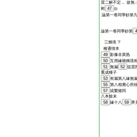
質二解不定
。故無
一
二
歟
47
◎
論第一卷同學鈔第
論第一卷同學鈔第
三類境
下
種通情本
49
影像非異熟
50
互用緣雖稱境
51
無漏
52
從質
熏成種子
53
有漏第八緣無
55
第八相應心所
57
或繫雖同
八本餘末
58
緣十八
59
界