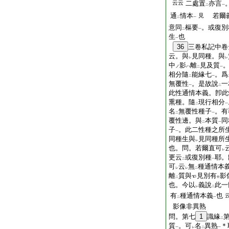
云云
二處置
亦言
二
一
通
情本
若爾義
見
二
一
意同
樞要
。或復別
二
一
生
也
一
36
三卷私記中卷
云。與
見同種。與
レ
レ
中
影
離
見及質
ノ
ハ
二
一
相分隨
能緣七
。爲
二
一
無覆性
。是故說
一
一
二
此性通情本義。卽此
熏種。隨
現行相分
二
一
名
無覆性種子
。有
二
一
覆性邊。與
本質
同
二
一
子
。此二性種之所
一
同種生與
見同種所
レ
也。問。若爾直可
レ
更云
或復別種
耶。
二
一
可
云
無
種通情本
レ
レ
二
離
質與
見別有
影
二
中
也。今以
義說
此一
レ
二
有
種通情本義
也
二
一
影像非異熟
問。第七
1
識緣
二
質
。可
名
異熟
＊
一
レ
二
一