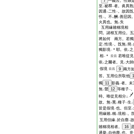
7
一義云。性類
至
祕釋
者。眞異熟
二
一
因通
二性
。故因旣
二
一
性
。不
酬
善惡因
一
レ
二
火異也。無
失
レ
互用緣雖稱境相
問。諸根互用位。五
將如何 兩方。若獨
定
性境
。旣無
簡
二
一
レ
二
獨影境
＊耶。依
之
一
レ
相
＊
若唯從見
云云
一
依
之爾者。見
大師
レ
二
假境
云云
9
兩方
答。互用位所取他
獨
11
影義
者。未
一
無
聲
12
等種子
二
一
時。唯從見相分
ニ
故。無
熏
種子
生
下
二
一
二
皆是假境
也。但至
一
二
用緣雖
稱
境相
。
レ
二
一
互用但緣
於自塵
二
一
雖稱境相者。
16
通擧
自他塵
也。意
二
一