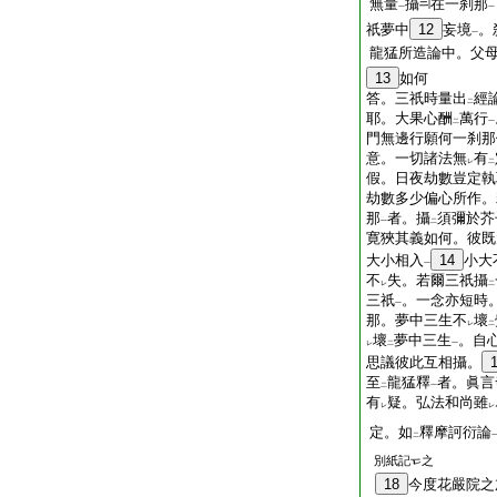
無量
攝
在一刹那
一
一
祇夢中
12
妄境
。
一
龍猛所造論中。父
13
如何
答。三祇時量出
經
二
耶。大果心酬
萬行
二
一
門無邊行願何一刹那
意。一切諸法無
有
レ
二
假。日夜劫數豈定執
劫數多少偏心所作。
那
者。攝
須彌於芥
一
二
寛狹其義如何。彼既
大小相入
14
小大
一
不
失。若爾三祇攝
レ
二
三祇
。一念亦短時
一
那。夢中三生不
壞
レ
二
壞
夢中三生
。自
レ
二
一
思議彼此互相攝。
至
龍猛釋
者。眞言
二
一
有
疑。弘法和尚雖
レ
レ
定。如
釋摩訶衍論
二
別紙記
之
18
今度花嚴院之