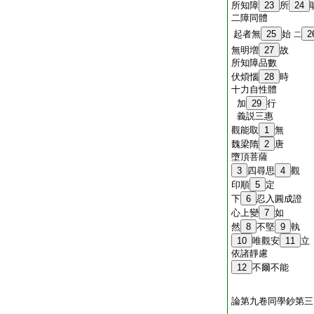
所知障
23
所
24
二障同體
起者無
25
始
2
二
無明増
27
故
所知障品數
伏煩惱
28
時
十力自性體
加
29
行
義説三惠
觀能取
1
無
魏梁隋
2
唐
墮頂菩薩
3
四尋思
4
觀
印順
5
定
下
6
忍入圓成證
心上變
7
如
然
8
不堅
9
執
10
唯觀安
11
立
依諸靜慮
12
不爾不能
論第九卷同學鈔第三