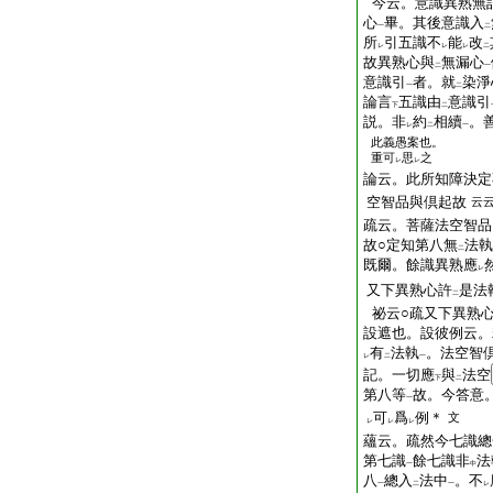
今云。意識異熟無
心
畢。其後意識入
一
二
所
引五識不
能
改
レ
レ
レ
二
故異熟心與
無漏心
二
一
意識引
者。就
染淨
一
二
論言
五識由
意識引
下
二
説。非
約
相續
。
レ
二
一
此義愚案也。
重可
思
之
レ
レ
論云。此所知障決定
空智品與倶起故
云
疏云。菩薩法空智品
故○定知第八無
法執
二
既爾。餘識異熟應
レ
又下異熟心許
是法
二
祕云○疏又下異熟
設遮也。設彼例云。
有
法執
。法空智
レ
二
一
記。一切應
與
法空
下
二
第八等
故。今答意
一
可
爲
例＊
文
レ
レ
レ
蘊云。疏然今七識總
第七識
餘七識非
法
一
中
八
總入
法中
。不
一
二
一
レ