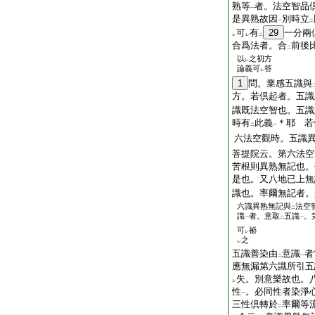
熟等
者。法空智品
一
是異熟故因
別時立
一
二
可
有
29
一分兩
レ
レ
二
合爲法者。合
前後
二
以
之初方
レ
論義可
答
レ
1
問。業感五識與
方。若倶起者。五識
識既法空智也。五識
時有
此義
＊耶 若
二
一
六法空觀時。五識
菩提院云。第六法空
苦根則異熟無記也。
是也。又八地已上無
識也。率爾無記者。
六識異熟無記與
法空
二
識
者。意取
五識
。
一
二
一
可
祕
レ
之
レ
五識善染由
意識
者
二
一
應無漏第六識所引五
失。別意樂故也。
レ
性
。必同性者染淨
一
三性倶轉於
率爾等
二