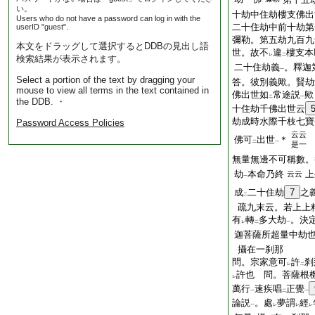
い。
十劫中住劫樓支佛出
Users who do not have a password can log in with the
二十住劫中前十劫第
userID "guest".
彌勒。第五劫九百九
本文をドラッグして選択するとDDBの見出し語
世。故不
違
樓支本
レ
二
検索結果が表示されます。
二十住劫義
。釋迦
一
Select a portion of the text by dragging your
答。彼別義歟。賢劫
mouse to view all terms in the text contained in
佛出世如
常途説
歟
二
一
the DDB. ・
十住劫千佛出世云
劫成時水際千枝七寶
Password Access Policies
云云
佛可
出世
＊
二
一
是一
無量無邊不可稱數。
劫
本命乃終
上
云云
一
成
二十住劫
7
之
二
疏九末云。若上上
有
轉
多大劫
。決
レ
二
一
迦菩薩所超量中劫
攝在一刹那
問。宗家意可
許
刹
レ
二
許也 問。菩薩根
レ
萬行
速疾唱
正覺
一
二
一
論説
。處
夢謂
經
一
レ
レ
レ