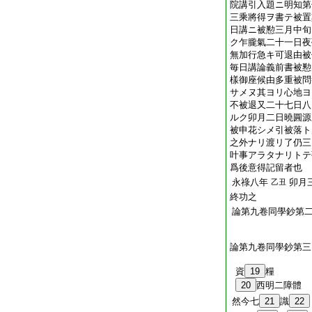
院講引入題ニ明知第
三乘將得ヲ書テ被置
日講ニ被懃三月中旬
ク乍朧氣二十一日夜
無加行急キ可退由被
毎日講論義前書被懃
樣御座候由多重被問
サメヌ其ヨリ心地ヨ
不被退又二十七日八
ルク卯月二日曉圓源
被申花シメ引被落ト
之外ナリ渡リ了仍三
叶事アラタナリトテ
爲後意得記留者也
永祿八年
卯月
乙丑
終功之 執
論第九卷同學鈔第
論第九卷同學鈔第三
資
19
糧
20
西明二障體
然今七
21
識
22