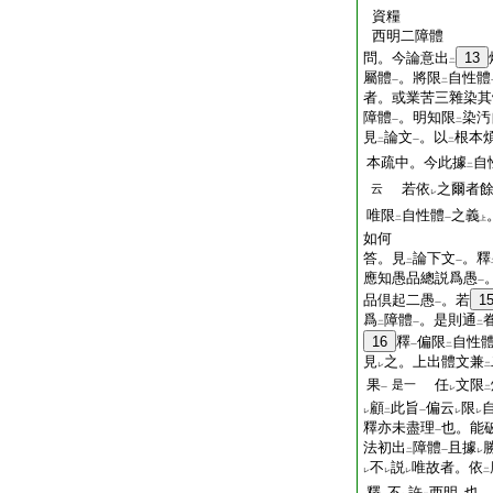
資糧
西明二障體
問。今論意出
13
二
屬體
。將限
自性體
一
二
者。或業苦三雜染其
障體
。明知限
染汚
一
二
見
論文
。以
根本
二
一
二
本疏中。今此據
自
二
若依
之爾者
云
レ
唯限
自性體
之義
二
一
上
如何
答。見
論下文
。釋
二
一
應知愚品總説爲愚
一
品倶起二愚
。若
1
一
爲
障體
。是則通
二
一
二
16
釋
偏限
自性
一
二
見
之。上出體文兼
レ
二
果
任
文限
是一
一
レ
二
顧
此旨
偏云
限
レ
二
一
レ
レ
釋亦未盡理
也。能
一
法初出
障體
且據
二
一
レ
不
説
唯故者。依
レ
レ
レ
二
釋
不
許
西明
也。