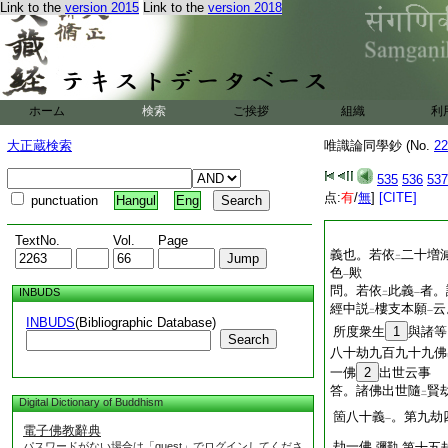
Link to the
version 2015
Link to the
version 2018
ホーム
検索
ご挨拶
組織
利
大正蔵検索
唯識論同學鈔 (No.
22
535
536
537
点:
有
/
無
]
[CITE]
punctuation
Hangul
Eng
TextNo.
Vol.
Page
義也。若依
二十増
二
色
歟
一
問。若依
此義
者。
INBUDS
二
一
經中説
樓支本願
云
二
一
INBUDS
(Bibliographic Database)
所度衆生
1
與諸等
Search
八十劫九百九十九佛
一佛
2
出世云事
答。諸佛出世隨
賢
二
Digital Dictionary of Buddhism
箇八十義
。第九劫
一
電子佛教辭典
劫一佛
パスワードがない場合は「guest」でログインしてくださ
彌勒
第十五