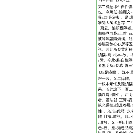
一
レ
二
一
第二釋意
限
自性體
一
二
也。今疏任
論顯文
二
一
異
西明偏執
。是以
二
一
准知大師御意存
二
二
疏云。論煩惱障者
伽耶見而爲
上首
百
二
一
彼等流諸隨煩惱。述
眷屬及餘心心所等五
説。若此所發業所得
煩惱
爲
根本
故。
一
二
一
障。今此據
自性障
レ
二
者無明所
發感
善三
二
一
應
是障體
。既不
二
一
レ
燈一云。又二障體。
一根本煩惱及隨煩惱
果。若此論下一百二
惱以爲
體性
。西明
二
一
者。護法就
正障
説
二
一
親光通據
障及眷屬
二
一
性
。若准
此釋
亦
一
二
一
體
且據
勝説。非
一
レ
レ
唯故。又下明
十障
レ
二
愚
云。應
知愚品總
一
レ