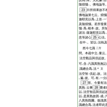
説爲
障。又此據
自
レ
二
隨煩惱
。佛地論等
一
23
幷所得果故不
佛地論第七云。煩惱
迦耶見以爲
上首
一
二
一
及隨煩惱。若所發業
惱
爲
根本
故。所
一
二
一
諸法
薩迦耶見以爲
一
二
恚等諸心
25
心法
在中
。皆以
法執
一
二
然今七識
二方
問。本疏中立
量云
レ
法空觀品與倶起故
可
含
六識異熟無記
レ
二
識總合爲
法＊
文
レ
法空智
倶起
故。法
一
上
遍
彼。可
有
一分
レ
レ
レ
二
27
答。今量有法
異熟
云事
28
覺者
一
以
法空智品與倶起
二
以
是異熟故因
成
二
一
二
八異熟既爾。餘識異
識總合爲
法者即此
レ