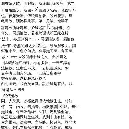
:
屬有法之時。汎爾設。所緣非
緣云故。第二
ト
:
月汎爾論之。所緣
非緣之物故。成能同品
ニ
:
也。但如疑難。依縱奪意者。設雖能別。無
:
此過故。演祕釋此事。第二月喩。他雖不
:
許爲五所緣爲奪。於緣縱許
所緣理。亦
:
何失。同攝論故。若准此理彼頌五識在於
:
法中。亦應無爽＊
同攝論故者。攝論色
云云
:
法
有
等無間縁之文
2
也。護法解彼文。謂
ニ
ト
:
假縱小乘。色心前後。有等無間緣。奪因緣
:
故＊
今設所緣非緣之文。亦以同之
云云
:
付瞿波論師初釋。亦有多義。一云五識有
:
法攝故。無所立不成。一云以義減文。除
:
五字直云和合於識。一云除設所緣字
:
雖有多義。以初釋爲正義也
:
西明疏云。和合於五識。設所緣是有法。非
:
緣是法＊
云云
:
然依他故
:
問。大乘意。以極微爲攝依他緣生法。將如
:
何 答 兩方。若攝者。極微無體
3
法。無生
:
無滅也。何云依他緣生法耶。況見瑜伽論。
:
或云建立極微無生無滅。或判非由有體。若
:
依之爾者。法處中。立極略。極逈色。豈非法
:
數耶。是以本疏然依他故。可說爲實。成所