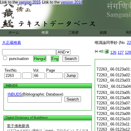
Link to the
version 2015
Link to the
version 2018
ホーム
検索
ご挨拶
組織
利
大正蔵検索
唯識論同學鈔 (No.
22
126
127
128
punctuation
Hangul
Eng
T2263_.66.0123a01
TextNo.
Vol.
Page
T2263_.66.0123a02
T2263_.66.0123a03
INBUDS
T2263_.66.0123a04
T2263_.66.0123a05
INBUDS
(Bibliographic Database)
T2263_.66.0123a06
Search
T2263_.66.0123a07
T2263_.66.0123a08
T2263_.66.0123a09
Digital Dictionary of Buddhism
T2263_.66.0123a10
T2263_.66.0123a11
電子佛教辭典
T2263_.66.0123a12
パスワードがない場合は「guest」でログインしてくださ