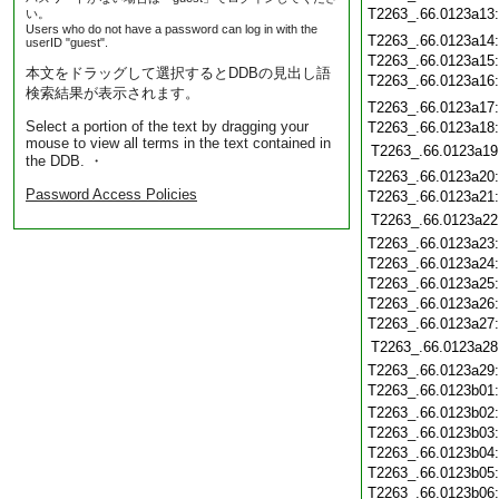
T2263_.66.0123a13
い。
Users who do not have a password can log in with the
T2263_.66.0123a14
userID "guest".
T2263_.66.0123a15
本文をドラッグして選択するとDDBの見出し語
T2263_.66.0123a16
検索結果が表示されます。
T2263_.66.0123a17
Select a portion of the text by dragging your
T2263_.66.0123a18
mouse to view all terms in the text contained in
T2263_.66.0123a19
the DDB. ・
T2263_.66.0123a20
Password Access Policies
T2263_.66.0123a21
T2263_.66.0123a22
T2263_.66.0123a23
T2263_.66.0123a24
T2263_.66.0123a25
T2263_.66.0123a26
T2263_.66.0123a27
T2263_.66.0123a28
T2263_.66.0123a29
T2263_.66.0123b01
T2263_.66.0123b02
T2263_.66.0123b03
T2263_.66.0123b04
T2263_.66.0123b05
T2263_.66.0123b06