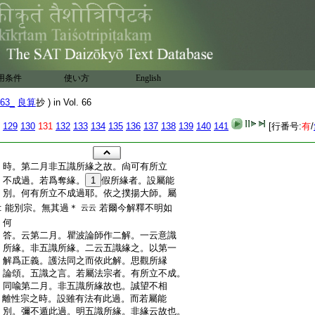
用条件
使い方
English
63_
良算
抄 ) in Vol. 66
129
130
131
132
133
134
135
136
137
138
139
140
141
[行番号:
有
/
:
時。第二月非五識所緣之故。尙可有所立
:
不成過。若爲奪緣。
1
假所緣者。設屬能
:
別。何有所立不成過耶。依之撲揚大師。屬
:
能別宗。無其過＊
若爾今解釋不明如
云云
:
何
:
答。云第二月。瞿波論師作二解。一云意識
:
所緣。非五識所緣。二云五識緣之。以第一
:
解爲正義。護法同之而依此解。思觀所縁
:
論頌。五識之言。若屬法宗者。有所立不成。
:
同喩第二月。非五識所緣故也。誠望不相
:
離性宗之時。設雖有法有此過。而若屬能
:
別。彌不遁此過。明五識所緣。非緣云故也。