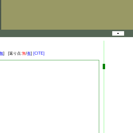
無
] [返り点:
無
/
有
]
[CITE]