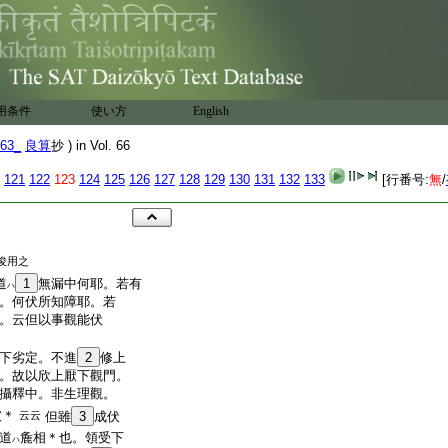
用条件
使い方
English
63_
良算
抄 ) in Vol. 66
121
122
123
124
125
126
127
128
129
130
131
132
133
[行番号:
無
/
俊用之
道
1
無漏中何耶。若有
ハ
。何伏所知障耶。若
。云但以事觀能伏
下劣定。不進
2
修上
。故以欣上厭下觀門。
攝釋中。非生理觀。
彼＊
云云
但雖
3
成伏
道
麁相＊也。領受下
ハ