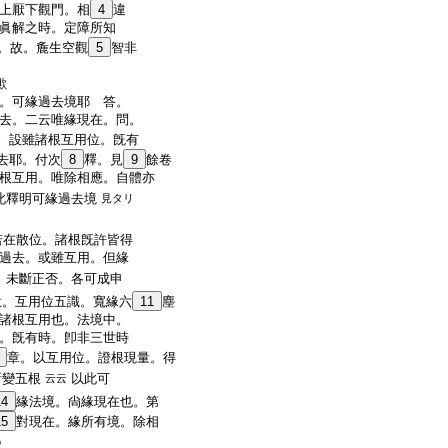
上厭下觀門。相
4
違
眞解之時。定障所知
。故。麁生空觀
5
智非
歟
。可緣過去境耶 答。
去。二云唯緣現在。問。
。設雖諸根互用位。旣有
去耶。付次
8
釋。見
9
餘卷
根互用。唯除相應。自體亦
此釋明可緣過去境
見タリ
若在散位。諸根旣許皆得
過去。或雖互用。但緣
。未斷正否。各可成申
意。互用位五識。寬緣六
11
塵
諸根互用也。法境中。
。旣有時。卽非三世時
章。以互用位。證根現量。得
所變五根
以此可
云云
14
緣法境。尙緣現在也。第
15
對現在。緣所有境。除相
◎