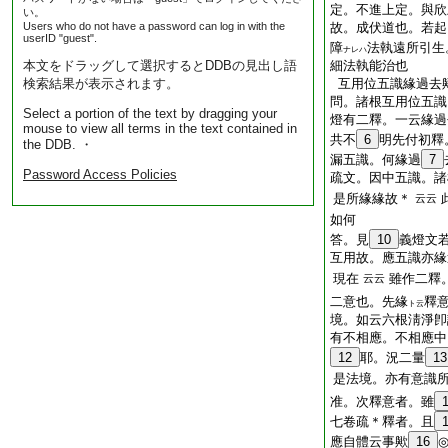
定。不進上定。與欣
い。
Users who do not have a password can log in with the
故。成伏道也。若起
userID "guest".
障
法執遠所引生
ナレハ
本文をドラッグして選択するとDDBの見出し語
細法執能治也
検索結果が表示されます。
互用位五識緣過去
問。諸根互用位五識
Select a portion of the text by dragging your
燈有二釋。一云緣過
mouse to view all terms in the text contained in
共不
6
明先付初釋
the DDB. ・
漏五識。何緣過
7
Password Access Policies
疏文。因中五識。諸
是所緣緣故＊
云云
如何
答。見
10
義燈文
互用故。應五識亦緣
現在
雖作二釋
云云
二意也。先緣
釋
ト云
境。如云六根淸淨卽
有不相應。不相應中
12
耶。況二量
13
是法境。亦有意識
准。次釋意者。雖
七卷疏＊釋者。且
應自體云事歟
16