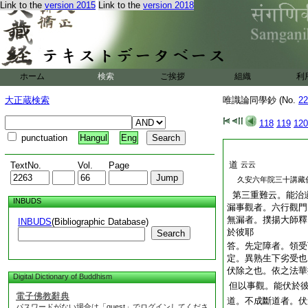
Link to the
version 2015
Link to the
version 2018
ホーム
検索
ご挨拶
組織
利
大正蔵検索
唯識論同學鈔 (No.
22
118
119
120
punctuation
Hangul
Eng
道
TextNo.
Vol.
Page
云云
久安六年院三十講藏
第三重難云。能治
INBUDS
漏事觀者。六行觀門
無漏者。撲揚大師釋
INBUDS
(Bibliographic Database)
於彼耶
Search
答。先定障者。領受
定。異熟生下劣受也
伏除之也。依之法華
Digital Dictionary of Buddhism
但以事觀。能伏於
電子佛教辭典
道。不成斷道者。伏
パスワードがない場合は「guest」でログインしてくださ