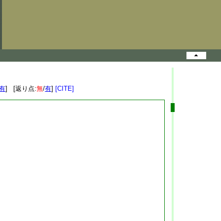
有
] [返り点:
無
/
有
]
[CITE]