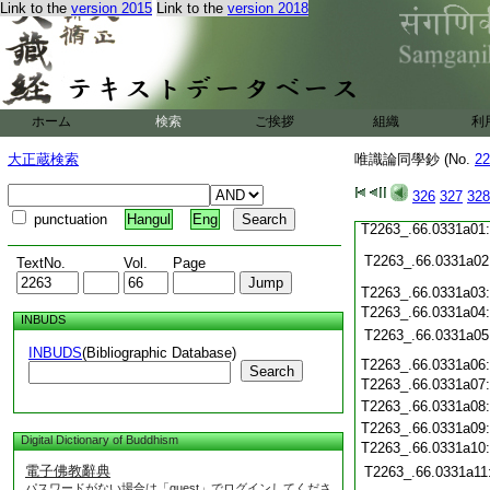
T2263_.66.0330c19
Link to the
version 2015
Link to the
version 2018
T2263_.66.0330c20
T2263_.66.0330c21
T2263_.66.0330c22
T2263_.66.0330c23
T2263_.66.0330c24
ホーム
検索
ご挨拶
組織
利
T2263_.66.0330c25
T2263_.66.0330c26
大正蔵検索
唯識論同學鈔 (No.
22
T2263_.66.0330c27
T2263_.66.0330c28
326
327
328
T2263_.66.0330c29
punctuation
Hangul
Eng
T2263_.66.0331a01
T2263_.66.0331a02
TextNo.
Vol.
Page
T2263_.66.0331a03
T2263_.66.0331a04
INBUDS
T2263_.66.0331a05
INBUDS
(Bibliographic Database)
T2263_.66.0331a06
Search
T2263_.66.0331a07
T2263_.66.0331a08
T2263_.66.0331a09
Digital Dictionary of Buddhism
T2263_.66.0331a10
電子佛教辭典
T2263_.66.0331a11
パスワードがない場合は「guest」でログインしてくださ