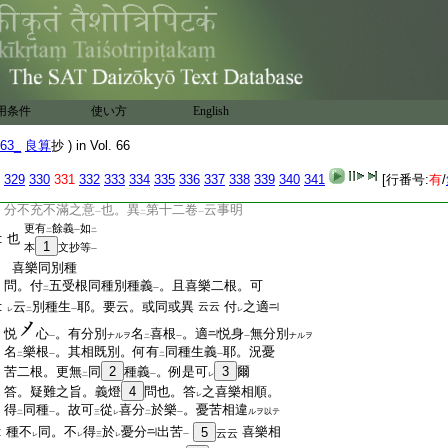
:
未
配
釋經文
。何云
至
。後門説
根
34
本
云云
三
一
一
二
一
:
同
三十三卷意
耶。又三十三卷。不
引
經
レ
二
一
レ
二
:
文
。又不
分明
。何爲
一説
耶
一
二
一
二
一
:
答。五十七卷
未至地有
十一根
。其中有
ニハ
二
一
:
喜無
樂。爲
證
此義
。引
今經文
。故不
云
レ
レ
レ
二
一
二
一
レ
三
:
周遍滋潤等文説
近分
35
樂
也。第十二卷
二
一
用条件
使い方
English
:
意。滋潤其身者。近分喜也。周遍滋潤者。
:
近分樂也。若同
此説
者。何引證
有
喜
二
一
二
レ
63_
良算
抄 ) in Vol. 66
:
無
樂之義
耶。三十三卷明
第七作意
。離
レ
一
二
一
:
生喜樂遍諸身分者。同
周遍滋潤遍流遍
329
330
331
332
333
334
335
336
337
338
339
340
341
[行番号:
有
/
二
:
悦文
也。次云
無不充滿等
者。無
有
少
一
二
一
レ
二
:
分不充不滿之意
也。異
第十二卷
云事明
一
二
一
更有
餘義
如
二
一
二
:
也
1
本
文抄等
一
:
喜樂同別種
:
問。付
五受根同種別種義
。且喜樂二根。可
二
一
:
云
別種生
耶。要云。或同或異
付
之適
云云
レ
二
一
レ
:
悦
心
。有分別
名
喜根
。適
悦身
無分別
ナルヲ
ナルヲ
一
二
一
一
:
名
樂根
。其相既別。何有
同種生義
耶。況憂
二
一
二
一
:
苦二根。更無
同
2
種義
。例是可
3
爾
二
一
レ
:
答。疑難之旨。義燈
4
問也。答
之喜樂相順。
レ
:
得
同種
。故可
從
喜分
於樂
。憂苦相違
ルヲ以テ
二
一
三
レ
二
一
:
種不
同。不
得
於
憂分
出苦
喜樂相
5
云云
レ
レ
三
レ
一