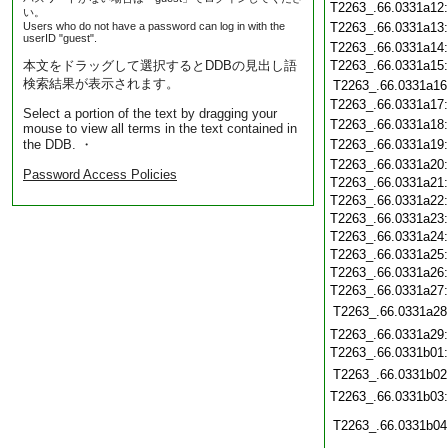
T2263_.66.0331a12
い。
Users who do not have a password can log in with the
T2263_.66.0331a13
userID "guest".
T2263_.66.0331a14
本文をドラッグして選択するとDDBの見出し語
T2263_.66.0331a15
検索結果が表示されます。
T2263_.66.0331a16
T2263_.66.0331a17
Select a portion of the text by dragging your
T2263_.66.0331a18
mouse to view all terms in the text contained in
the DDB. ・
T2263_.66.0331a19
T2263_.66.0331a20
Password Access Policies
T2263_.66.0331a21
T2263_.66.0331a22
T2263_.66.0331a23
T2263_.66.0331a24
T2263_.66.0331a25
T2263_.66.0331a26
T2263_.66.0331a27
T2263_.66.0331a28
T2263_.66.0331a29
T2263_.66.0331b01
T2263_.66.0331b02
T2263_.66.0331b03
T2263_.66.0331b04