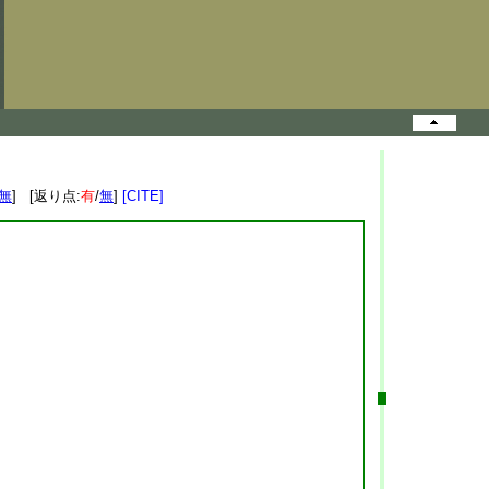
無
] [返り点:
有
/
無
]
[CITE]