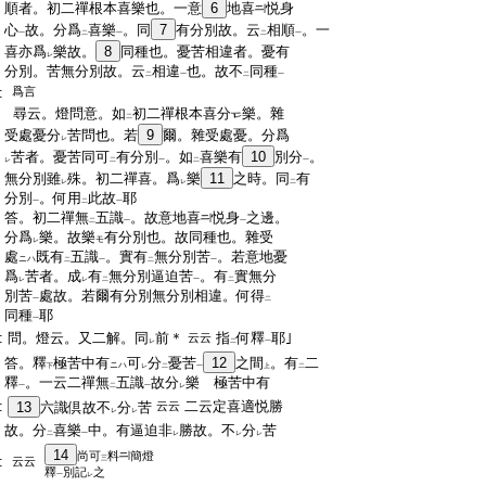
:
順者。初二禪根本喜樂也。一意
6
地喜
悦身
:
心
故。分爲
喜樂
。同
7
有分別故。云
相順
。一
一
二
一
二
一
:
喜亦爲
樂故。
8
同種也。憂苦相違者。憂有
レ
:
分別。苦無分別故。云
相違
也。故不
同種
二
一
二
一
:
爲言
:
尋云。燈問意。如
初二禪根本喜分
樂。雜
二
:
受處憂分
苦問也。若
9
爾。雜受處憂。分爲
レ
:
苦者。憂苦同可
有分別
。如
喜樂有
10
別分
。
レ
二
一
二
一
:
無分別雖
殊。初二禪喜。爲
樂
11
之時。同
有
レ
レ
二
:
分別
。何用
此故
耶
一
二
一
:
答。初二禪無
五識
。故意地喜
悦身
之邊。
二
一
一
:
分爲
樂。故樂
有分別也。故同種也。雜受
モ
レ
:
處
既有
五識
。實有
無分別苦
。若意地憂
ニハ
二
一
二
一
:
爲
苦者。成
有
無分別逼迫苦
。有
實無分
レ
レ
二
一
二
:
別苦
處故。若爾有分別無分別相違。何得
一
二
:
同種
耶
一
:
問。燈云。又二解。同
前＊
指
何釋
耶｣
云云
レ
二
一
:
答。釋
極苦中有
可
分
憂苦
12
之間
。有
二
ニハ
下
レ
二
一
上
二
:
釋
。一云二禪無
五識
故分
樂 極苦中有
一
二
一
レ
:
二云定喜適悦勝
13
六識倶故不
分
苦
云云
レ
レ
:
故。分
喜樂
中。有逼迫非
勝故。不
分
苦
二
一
レ
レ
レ
14
尚可
料
簡燈
:
云云
三
釋
別記
之
一
レ