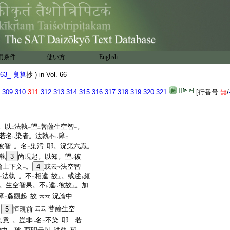
異。是
我法用別也。而一
ハ
彼此同故。以爲
喩也。少
レ
44
者。我法一
45
境。青等
6
耶。
47
祕云。用既有
差。
レ
。聖道功力有
分限
故
用条件
使い方
English
二
一
63_
良算
抄 ) in Vol. 66
309
310
311
312
313
314
315
316
317
318
319
320
321
[行番号:
無
/
。以
法執
望
菩薩生空智
。
二
一
二
一
若名
染者。法執不
障
レ
レ
二
彼智
。名
染汚
耶。況第六識。
一
二
一
執
3
尚現起。以知。望
彼
レ
論上下文
。
4
或云
法空智
一
下
法執
。不
相違
故
。或述
細
二
一
二
一
上
下
。生空智果。不
違
彼故
。加
レ
レ
上
障
麁觀起
故
況論中
云云
二
一
菩薩生空
。
5
恒現前
云云
染意
。豈非
名
不染
耶 若
一
レ
二
一