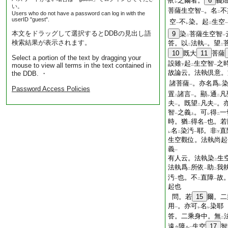
依
之爾者。
6
義
レ
い。
菩薩生空智
。名
不
Users who do not have a password can log in with the
一
二
userID "guest".
空
不
染。起
生空
一
レ
二
一
本文をドラッグして選択するとDDBの見出し語
9
染
菩薩生空智
二
一
検索結果が表示されます。
答。以
法執
。望
二
一
二
10
既大
11
菩薩
Select a portion of the text by dragging your
設雖
起
生空智
之
mouse to view all terms in the text contained in
下
二
一
故論云。法執倶意。
the DDB. ・
諸菩薩
。亦名爲
一
レ
Password Access Policies
置
諸言
。顯
通
凡
二
一
レ
二
夫
。既望
凡夫
。
一
二
一
智
之義
。可
得
一
一
上
レ
二
時。猶
得名
也。若
二
一
名
染汚
耶。非
直
レ
二
一
下
生空觀位。法執尚起
義
一
有人云。法執染
生
二
法執爲
所依
助
我
二
一
二
汚
也。不
直障
故
一
二
一
起也
問。若
15
爾。二
用
。亦可
名
染耶
一
レ
レ
答。二乘身中。無
二
遠
障
生空
17
智
ク
ル
二