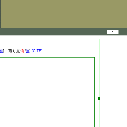
有
] [返り点:
有
/
無
]
[CITE]