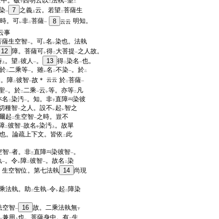
燈中。破
西明云以
法執
望
下
二
一
二
染
7
之義
云。若望
菩薩生
一
上
二
時。可
非
菩薩
明知。
8
云云
レ
二
一
云事
菩薩生空智
。可
名
染也。法執
一
レ
レ
12
障。菩薩可
得
大菩提
之人故。
レ
二
一
時
。望
彼人
。
13
得
染名
也。
上
二
一
二
一
於
二乘等
。雖
名
不染
。於
二
一
レ
二
一
二
染。障
彼智
故＊
於
菩薩
云云
二
一
二
一
聖
。於
二乘
云
等。亦等
凡
一
二
一
レ
二
亦名
染汚
。知。非
直障
染彼
二
一
下
切種智
之人。設不
起
智之
一
レ
レ
爾起
生空智
之時。豈不
二
一
障
彼智
故名
染汚
。故單
二
一
中
上
也。論疏上下文。皆依
此
二
空智
者。非
直障
染彼智
。
一
三
一
執
。令
障
彼智
。故名
染
一
レ
二
一
二
。生空智位。第七法執
14
尚現
乘法執。助
生執
令
起
障染
二
一
レ
二
法空智
16
故。二乘法執無
一
下
兼用
也。菩薩身中。有
生
一
上
二