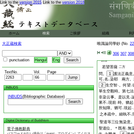
Link to the
version 2015
Link to the
version 2018
41
二見分
一
答。彼
見分用
42
ハ
體別用
43
之義。
分喩也。若強執
文
レ
別境也。豈爲
例
4
レ
斷
彼一分用所依體
ホーム
検索
ご挨拶
組織
利
二
一
大正蔵検索
唯識論同學鈔 (No.
22
306
307
308
punctuation
Hangul
Eng
云云
若望菩薩
二方
TextNo.
Vol.
Page
問。
1
護法正義意
可
名
染耶 兩方。
レ
レ
2
生空智
。何望
一
二
INBUDS
單生空觀時。第七法
INBUDS
(Bibliographic Database)
非染云事。是以見
二
Search
果不
現前
時。猶起
二
一
所知障。猶可
現起
二
一
之本疏中。細執不
レ
Digital Dictionary of Buddhism
聖道等三位無染意
聖道位。＊既有
無
電子佛教辭典
二
パスワードがない場合は「guest」でログインしてくださ