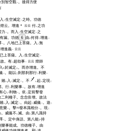
分別智空觀
。後得方便
一
言
入
生空滅定
之時。功徳
二
一
。燈云。增進＊
付
之功
云云
レ
習力
。而入
生空滅定
之
一
二
一
有漏。功徳
6
由
何得
增進
レ
二
一
釋
。八地已上菩薩。入
無
一
二
那增進義
云云
一
已上菩薩。入
生空滅定
二
一
故。有
超劫事
燈師
云云
一
二
一
入
於滅定
。而亦增進。不
中
上
儀
。能以
刹那刹那行
利樂
一
三
二
一
。雖
入
滅定
。不
起
定現
レ
二
一
レ
レ
二
那。行
利樂事
。故有
增進
二
一
二
有心
利物
。依
定前擊發
ノ
一
二
故二利種子。念念倍增。故法
雖
入
滅定
。尙起
威儀
。遊
レ
二
一
二
一
二
意樂
。擊
發本識相分
。現
一
一
二
心。威儀不
滅。由
第八識持
レ
二
釋
。定中身語。第八能
持
ク
一
利樂事能成。功徳種子。由
現威儀功徳增進者。顯
遠