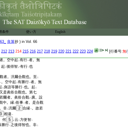
已上。無
27
剋勵修
。任運空
一
俗二識。恒俱合縁
如
云云
二
勝行
者。即眞俗合觀
一
用条件
使い方
English
空中起有勝行之文
云。
一
63_
良算
抄 ) in Vol. 66
理。於
空中
。
28
作
有行
。
二
一
二
一
29
觀
。冥
眞俗二境
。合
本
一
二
一
二
212
213
214
215
216
217
218
219
220
221
222
223
224
[行番号:
無
/
。即能得
30
故
不
同
五
一
レ
レ
二
者。空中起
有行
者。無
二
一
。起
後得智
有行
也
ノ
二
一
觀者。汎爾合觀也。至
二
。空中起
有勝行
者。無
一
二
一
起
身語等勝行
也。起
二
一
二
又是眞俗合觀也。第七
若爾者。眞俗合觀
廣。設
ハ
觀中。縁
俗事
者。是合觀
二
一
。非
汎爾
2
合縁
。故若
二
一
3
相違
一
。何
5
云
方便智
レ
二
一
殊勝行
之後得智也。非
一
二