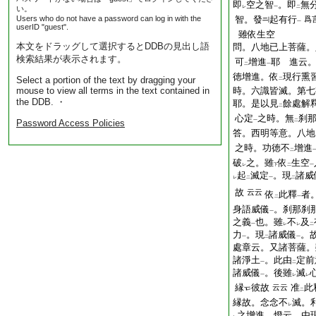
即
空之智
。即
無
い。
レ
一
二
Users who do not have a password can log in with the
智。發
起有行
爲
一
userID "guest".
雖依生空
本文をドラッグして選択するとDDBの見出し語
問。八地已上菩薩。
検索結果が表示されます。
可
增進
耶 進云
二
一
徳增進。依
現行熏
Select a portion of the text by dragging your
二
mouse to view all terms in the text contained in
時。六識皆滅。第七
the DDB. ・
耶。是以見
餘處解
二
心定
之時。無
刹
Password Access Policies
一
二
答。西明等意。八地
之時。功徳不
增進
二
破
之。雖
依
生空
レ
下
二
一
起
滅定
。現
諸威
レ
二
一
二
故
云云
依
此釋
者
二
一
身語威儀
。刹那刹
一
之義
也。雖
不
及
一
レ
レ
二
力
。現
諸威儀
。
一
二
一
處章云。又諸菩薩。
諸淨土
。此由
定前
一
二
諸威儀
。後雖
滅
一
レ
レ
縁
彼故
准
此
云云
二
縁故。念念不
滅。
レ
之增進。燈云。由