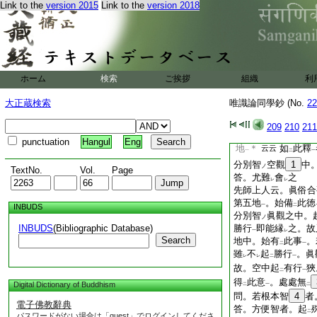
Link to the
version 2015
Link to the
version 2018
中起
有行
爲言
二
一
尋云。章云。八地
中起
有勝行
。眞
二
一
此釋
者。空中起
有
一
二
歟
答。擧
別別事
也
ホーム
検索
ご挨拶
組織
利
二
一
問。疏十本釋
未能
二
大正蔵検索
唯識論同學鈔 (No.
22
所
言空者。無相空
レ
即眞觀中。起
於有
二
209
210
211
後二智
。少用
功力
一
二
punctuation
Hangul
Eng
地
＊
如
此釋
云云
一
二
一
分別智
空觀
1
中
ノ
TextNo.
Vol.
Page
答。尤難
會
之
レ
レ
先師上人云。眞俗合
第五地
。始備
此徳
INBUDS
一
二
分別智
眞觀之中。
ノ
INBUDS
(Bibliographic Database)
勝行
即能縁
之。故
一
レ
Search
地中。始有
此事
。
二
一
雖
不
起
勝行
。眞
レ
レ
二
一
故。空中起
有行
狹
二
一
得
此意
。處處無
Digital Dictionary of Buddhism
二
一
二
問。若根本智
4
者
電子佛教辭典
答。方便智者。起
二
パスワードがない場合は「guest」でログインしてくださ