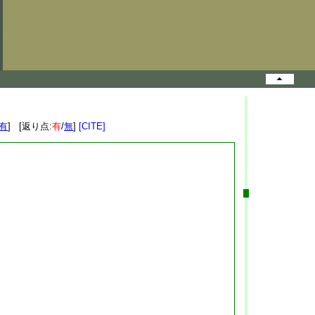
有
] [返り点:
有
/
無
]
[CITE]