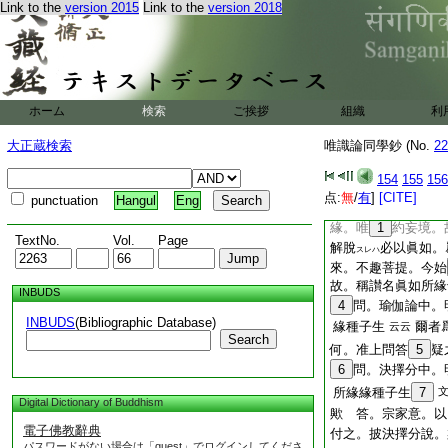
Link to the
version 2015
Link to the
version 2018
此釋且付他師
云云
雖名種子。是以眞如
緣緣。假名種子也。
讓第二卷。今更重釋
相釋也。演祕文者。
尋云。若因緣者。
ホーム
検索
ご挨拶
組織
利
判眞如所緣緣種子生
大正蔵検索
唯識論同學鈔 (No.
22
答。見瑜伽文。明有
執習氣。述無漏種子
154
155
156
有漏
顯過失
云云
ニハ
点:
無
/
有
]
[CITE]
punctuation
Hangul
Eng
殊勝義也。流轉凡夫
緣。唯
1
約妄境。
TextNo.
Vol.
Page
解脫
必以眞如。
スレハ
來。不趣菩提。今始
故。稱讃名眞如所緣
INBUDS
4
問。瑜伽論中。
INBUDS
(Bibliographic Database)
緣種子生
爾者
云云
Search
何。准上問答
5
疑
6
問。決擇分中。
所緣緣種子生
7
Digital Dictionary of Buddhism
歟 答。宗家意。以
電子佛教辭典
付之。披決擇分說。
パスワードがない場合は「guest」でログインしてくださ