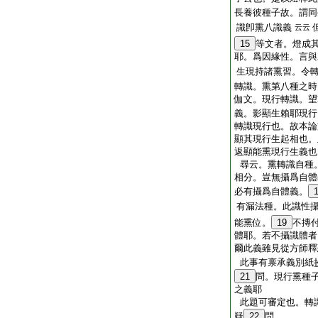
長養彼種子故。謂同
識卽熏八識義
云云
15
等文者。燈成
耶。爲因緣性。言與
生現持諸熏習。令
轉識。熏第八種之時
伽文。現行轉識。望
義。影顯生賴耶現行
轉識現行也。故本論
顯其現行生起相也。
返顯能熏現行生義也
尋云。熏轉識自種
相分。豈無攝爲自體
必有攝爲自體義。
有漏法種。此識性
能熏位。
19
不摶
體耶。若不攝識體者
爾此義雖見從方師釋
此事有禀承義別紙
21
問。現行熏種
之義耶
此題可審定也。轉
疑
22
問