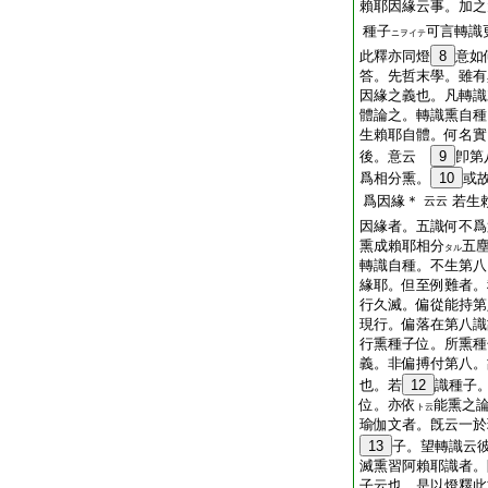
賴耶因緣云事。加之
種子
可言轉識
ニヲイテ
此釋亦同燈
8
意如
答。先哲末學。雖有
因緣之義也。凡轉識
體論之。轉識熏自種
生賴耶自體。何名實
後。意云
9
卽第
爲相分熏。
10
或
爲因緣＊
若生
云云
因緣者。五識何不爲
熏成賴耶相分
五
タル
轉識自種。不生第八
緣耶。但至例難者。
行久滅。偏從能持第
現行。偏落在第八識
行熏種子位。所熏種
義。非偏搏付第八。
也。若
12
識種子
位。亦依
能熏之
ト云
瑜伽文者。旣云一於
13
子。望轉識云
滅熏習阿賴耶識者。
子云也。是以燈釋此