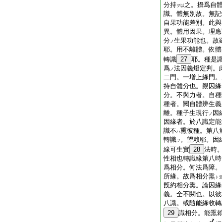
分持
之。攝爲自
ヲ以
識。體無別故。無記
自果功能差別。此與
異。體用因果。理應
分
生果功能也。故
ノ
耶。用不離體。依體
轉識
27
耶。種是
爲
法因義燈定判。
ノ
二門。一增上緣門。
持自體分也。親因緣
分。不與力者。自種
種者。闕自體辨生義
離。種子生現行
因
ノ
因緣者。於八識定能
識不
熏彼種。第八
ハ
轉識
。望賴耶。因
ヲ
緣可生實
28
法時
性相也轉識緣第八時
爲相分。何法爲障。
所緣。故爲相分熏
ト
旣約相分熏。論因緣
義。全不闕也。以彼
八識。或隨能緣收轉
29
識相分。能熏