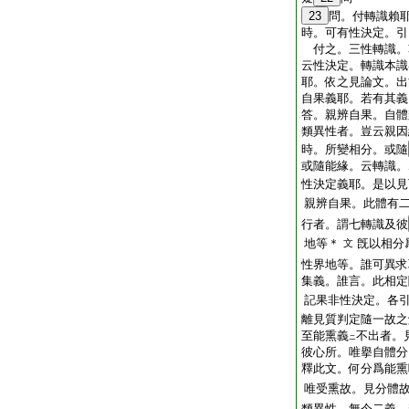
23
問。付轉識賴
時。可有性決定。引
付之。三性轉識。
云性決定。轉識本識
耶。依之見論文。出
自果義耶。若有其義
答。親辨自果。自體
類異性者。豈云親因
時。所變相分。或隨
或隨能緣。云轉識。
性決定義耶。是以見
親辨自果。此體有
行者。謂七轉識及彼
地等＊
旣以相分
文
性界地等。誰可異求
集義。誰言。此相定
記果非性決定。各
離見質判定隨一故之
至能熏義
不出者。
ニ
彼心所。唯擧自體分
釋此文。何分爲能熏
唯受熏故。見分體
類異性。無今二義。