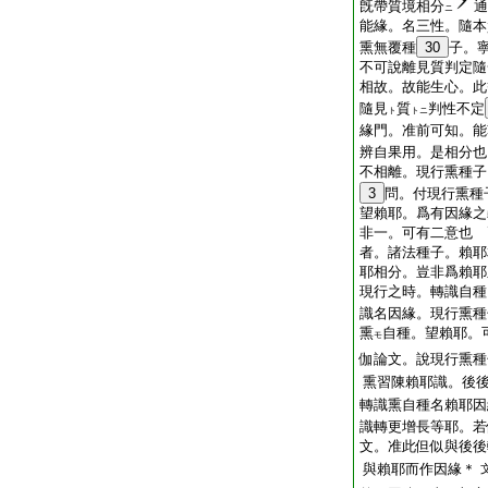
旣帶質境相分
通
ニ
能緣。名三性。隨本
熏無覆種
30
子。
不可說離見質判定隨
相故。故能生心。此
隨見
質
判性不定
ト
トニ
緣門。准前可知。能
辨自果用。是相分也
不相離。現行熏種子
3
問。付現行熏種
望賴耶。爲有因緣之
非一。可有二意也 
者。諸法種子。賴耶
耶相分。豈非爲賴耶
現行之時。轉識自種
識名因緣。現行熏種
熏
自種。望賴耶。
モ
伽論文。說現行熏種
熏習陳賴耶識。後
轉識熏自種名賴耶因
識轉更增長等耶。若
文。准此但似與後後
與賴耶而作因緣＊