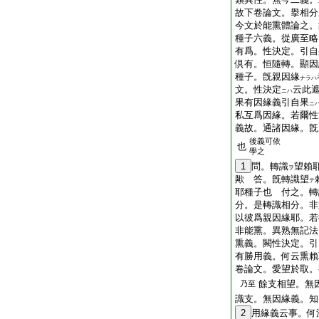
故下卷論文。擧相分
今文於能熏體論之。
種子六義。從廣至略
有爲。性決定。引自
倶有。恒隨轉。顯因
種子。旣親因緣
ナラハ
文。性決定
云此
ニハ
果有因緣義引自果
ニ
私互爲因緣。若爾性
義故。通諸因緣。旣
後義可依
也
學之
1
問。轉識
望賴
ヲ
歟 答。旣轉識望
テ
耶種子也 付之。轉
分。是轉識相分。非
以彼爲親因緣耶。若
非能熏。異熟無記法
熏義。闕性決定。引
有勝用義。何云熏賴
卷論文。愛望於取。
餘支相望。無
乃至
識支。無因緣義。知
2
用緣義云事。何