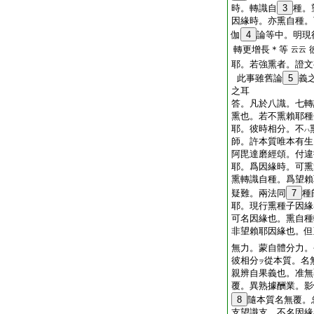
時。轉識自
3
種。
因緣時。亦熏自種。
伽
4
論等中。明現
轉更增長＊等
云云
耶。若強熏者。證文
此事雖舊論
5
義
之耳
答。凡於八識。七轉
熏也。若不熏賴耶種
耶。彼時相分。不
ハ
師。許本質唯本有生
阿毘達磨經頌。付違
耶。爲因緣時。可熏
熏轉識自種。爲望賴
疑難。兩法同
7
種
耶。現行熏種子因緣
可名因緣也。熏自種
非望賴耶因緣也。但
無力。蒙自體分力。
彼相分
從本質。名
ヲ
親辨自果義也。准無
覆。異熟據酬業。影
8
隨本質名無覆。
支望識支。不名因緣