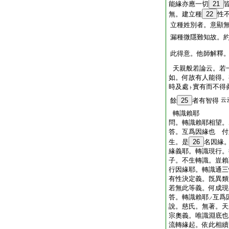
能緣亦應一切
21
無。建立種
22
性
立種姓別者。意顯
漏種微隱難知故。
此得意。他師解釋
天親般若論云。若
如。何故有人能得。
時及處
實有而不得
ト
餘
25
者有智得
云
轉識賴耶
問。轉識賴耶相望。
答。互爲因緣也 付
生。是
26
名因緣
緣義耶。轉識現行。
子。不生轉識。豈賴
行因緣耶。轉識通三
有性決定義。旣異類
若無此等義。何成現
答。轉識賴耶
互爲
ノ
說。慈氏。無著。天
宗奧義。唯識淵底也
流轉緣起。依此相續