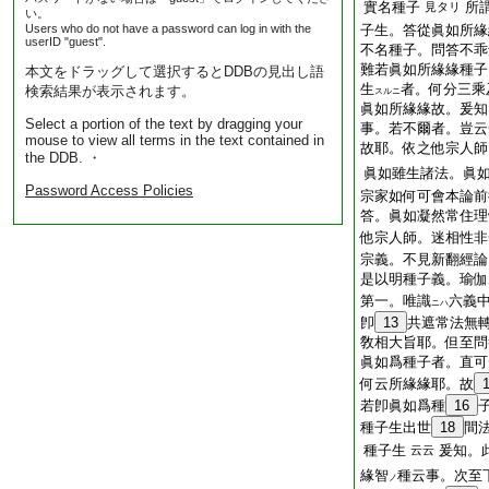
實名種子
所
見タリ
い。
Users who do not have a password can log in with the
子生。答從眞如所緣
userID "guest".
不名種子。問答不乖
難若眞如所緣緣種子
本文をドラッグして選択するとDDBの見出し語
生
者。何分三乘
検索結果が表示されます。
スルニ
眞如所緣緣故。爰知
Select a portion of the text by dragging your
事。若不爾者。豈云
mouse to view all terms in the text contained in
故耶。依之他宗人師
the DDB. ・
眞如雖生諸法。眞
Password Access Policies
宗家如何可會本論前
答。眞如凝然常住理
他宗人師。迷相性非
宗義。不見新翻經論
是以明種子義。瑜伽
第一。唯識
六義
ニハ
卽
13
共遮常法無
敎相大旨耶。但至問
眞如爲種子者。直可
何云所緣緣耶。故
若卽眞如爲種
16
種子生出世
18
間
種子生
爰知。
云云
緣智
種云事。次至
ノ