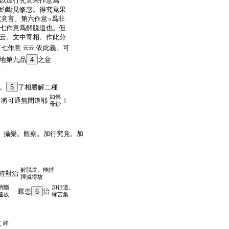
以加行究竟果作意爲
約斷見修惑。得究竟果
究竟言。第六作意
爲非
ヲ
七作意爲解脱道也。但
云。文中寄相。作此分
有七作意
依此義。可
云云
地第九品
4
之意
可
。
5
了相勝解二種
如佛
。將可通無間道耶
｣
母鈔
。攝樂。觀察。加行究竟。加
解脱道。能持
持對治
擇滅得故
所斷
加行道。
厭患
6
治
遠故
縁苦集
六
終