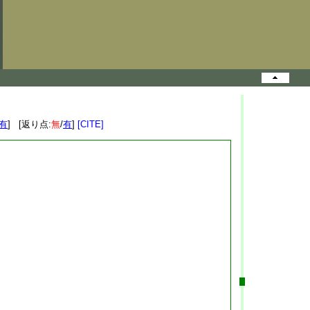
有
] [返り点:
無
/
有
]
[CITE]