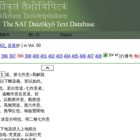
用条件
使い方
English
63_
良算
抄 ) in Vol. 00
396
397
398
399
400
401
402
403
404
405
406
407
408
[行番号:
無
/
1
道。第七作意
爲解脱
ヲ
以下離染義。皆以如此。
也。若出世道
七作意者。
ノ
。遠離作意在見道。於
。以觀察作意。觀察惑
。爲無間道。第六作意。
。無學位也。瑜伽聲聞地
。述旨分明也。明二種七作意
下地染證入上地順次
地地
究竟故。以加行究
ノ