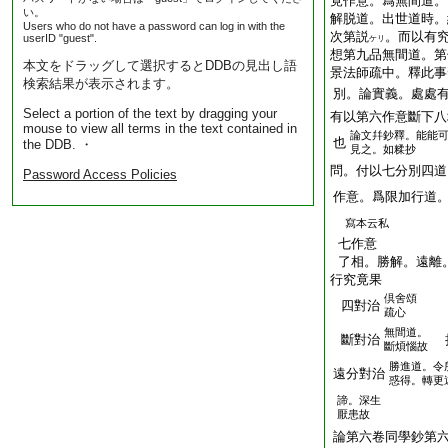
竟作意。爲無間道。
い。
解脱道。出世道時。
Users who do not have a password can log in with the
次第説
。而以有
userID "guest".
ケリ
想第九品無間道。第
本文をドラッグして選択するとDDBの見出し語
景法師疏中。釋此事
検索結果が表示されます。
別。論實義。處處
Select a portion of the text by dragging your
有以第六作意斷下八
mouse to view all terms in the text contained in
論文幷鈔釋。能能
也
the DDB. ・
見之。如糅抄
問。付以七分別四道
Password Access Policies
作意。爲限加行道
寫本云私
七作意
了相。勝解。遠離
行究竟果
倶舍頌
四對治
疏心
無間道。
斷對治
斷煩惱故
勝進道。令
遠分對治
惑得。轉更
諦。深生
厭患故
論第六卷同學鈔第