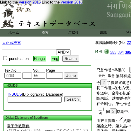
Link to the
version 2015
Link to the
version 2018
ホーム
検索
ご挨拶
組織
利
大正蔵検索
唯識論同學鈔 (No.
22
393
394
395
punctuation
Hangul
Eng
究意作意
爲無間
TextNo.
Vol.
Page
ヲ
無所有處
云云 取意
今
2
了義燈述此意
INBUDS
初二作意
在七方便
ハ
修道中。金剛心以前
INBUDS
(Bibliographic Database)
斷未斷。以攝樂作意
Search
在金剛心。第七作意
三十
同
3
略纂中
四
Digital Dictionary of Buddhism
由來世間道
約離
ニ
電子佛教辭典
第論之時。第九品
ハ
パスワードがない場合は「guest」でログインしてくださ