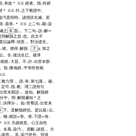
説
有故＊
經者。指
何經
云云
レ
二
經＊
付
之下教證中。
云云
レ
染汚意恒時。諸惑倶生滅。若
非
當有
＊
上二句
顯
染
云云
ハ
二
一
下
滅之
6
旨
。下二句
説
解
ハ
上
下
意同解脱之旨
也。此文不
上
是以論釋
頌意
。對治道生。
二
一
從
彼。便得
解脱
加之
7
文
レ
二
一
云。非
彼法生已。後淨
二
。彼經
大旨。不
許
出世末那
ノ
レ
二
一
。指
佛地經
平等性智相
ノ
二
云云
二教六理
。證
有
第七識
。破
一
レ
二
一
二
。定可
指
教。理二證所引
レ
二
出世末那説
。故知。解脱經
一
分中。明
解脱遍知＊之
二
至
決擇分
。如
世尊説
出世末
二
一
三
二
9
下。是解脱經也。是以疏
云。
ヲ
。稱
經説
有。准
下證
有
二
二
二
＊
凡彼經意。心王自性
云云
。名爲
染汚
。若斷
諸惑
。方
二
一
二
一
諸惑
。非
染汚意外。別清
二
一
二