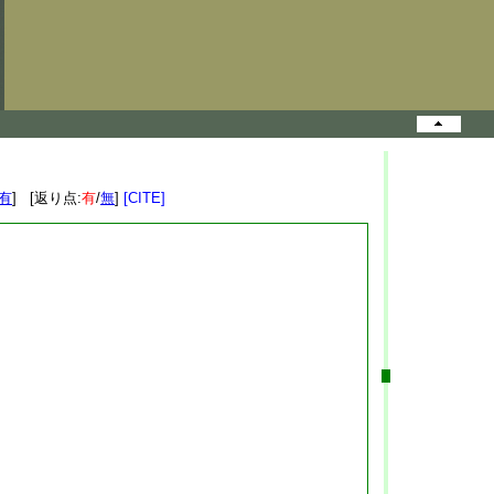
有
] [返り点:
有
/
無
]
[CITE]