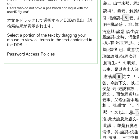
義
。出世末那。經
い。
上
Users who do not have a password can log in with the
説
耶。疏云。解脱
userID "guest".
一
引
彼經説
5
云。
二
一
本文をドラッグして選択するとDDBの見出し語
解
脱諸惑
。非
曾
検索結果が表示されます。
一
レ
汚意與
諸惑
倶生倶
二
一
Select a portion of the text by dragging your
脱諸惑
之時。汚染
一
mouse to view all terms in the text contained in
見
有
出世末那
。
the DDB. ・
レ
レ
二
一
斷
煩惱
已。此意
二
一
Password Access Policies
瑜伽論引
彼經次頌
二
一
意而生
＊
明知
文
一
云事。是以唐土人師
應淨識
8
之文
＊
一
答。今論下文。以
二
安慧
云
經説有故
一
二
一
經文
。而餘經皆無
一
二
云事。又瑜伽論本地
相
。引
此文
了。
一
二
一
那
＊
文
以
上思
一
レ
レ
准
此大論及此處文
二
一
此識
。即是解脱經
一
清淨。與
諸惑
倶生
二
一
成
清淨
。三世中無
二
一