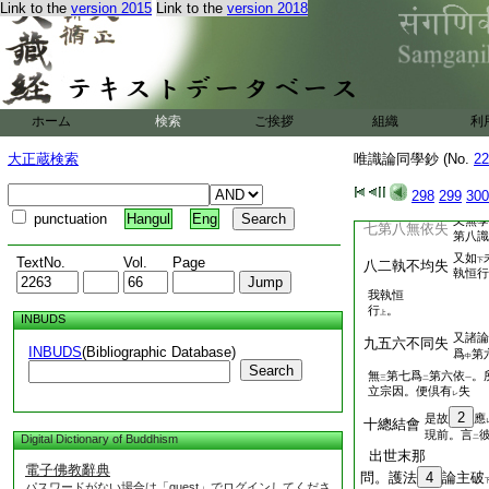
論説
藏
Link to the
version 2015
Link to the
version 2018
三違瑜伽失
下
末那。若
應
無
レ
二
識倶
一
四違顯揚失
略之
五
44
七八相例失
ホーム
検索
ご挨拶
組織
利
又諸論
六四智不齊失
45
大正蔵検索
唯識論同學鈔 (No.
22
不
可
説
彼依
六轉
レ
レ
三
二
298
299
300
47
許
佛恒行如
鏡
三
二
punctuation
Hangul
Eng
又無學
七第八無依失
第八識
又如
TextNo.
Vol.
Page
下
八二執不均失
執恒行
我執恒
行
。
上
INBUDS
又諸論
九五六不同失
INBUDS
(Bibliographic Database)
爲
第
中
Search
無
第七爲
第六依
。
三
二
一
立宗因。便倶有
失
レ
2
是故
應
十總結會
現前。言
Digital Dictionary of Buddhism
二
出世末那
電子佛教辭典
問。護法
4
論主破
パスワードがない場合は「guest」でログインしてくださ