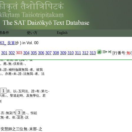
43
識決定恒
有
一識
倶轉。所謂
二
一
住
滅定
。無
第七識
。爾時藏識。
二
一
二
一
略之
用条件
使い方
English
言。轉
第七識
。得
平等智
。
二
一
二
一
46
譬如
餘智
。定有
所依相應
淨識
。
63_
良算
抄 ) in Vol. 00
二
一
二
一
識
一
301
302
303
304
305
306
307
308
309
310
311
312
313
[行番号:
無
/
智
故
一
位。若無
第七識
。彼
二
一
。應
無
倶有依
。
レ
二
一
未
證
補特伽羅無我
者。彼我
レ
二
一
。亦應
未
證
法無我
者。法
上
下
レ
二
一
1
言。以
五同法。證
有
第七
レ
下
二
一
六依
。聖道起時。及無學位。若
上
所
3
言
無染汚
意
。恒起
レ
二
一
彼無
者。依
染意
説
一
二
一
安慧師之三位無
末那
之
下
二
一