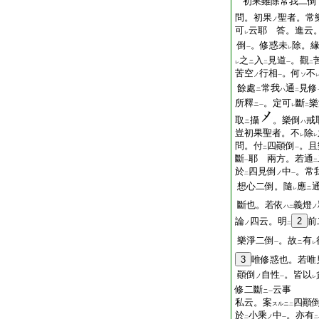
初果雖除常我二倒
問。初果
聖者。常
ノ
可
云耶 答。進云
レ
倒
。修惑未
除。
一
レ
之
入
見道
。觀
ニ
レ
二
一
二
苦空
行相
。何
不
ノ
ソ
一
餘處
常我
通
見修
ニ
ハ
二
所釋
。定可
斷
樂
ニ
一
レ
二
取
攝
。樂倒
戒
ニ
ハ
豈初果聖者。不
除
レ
レ
問。付
四顚倒
。且
二
一
斷
耶 兩方。若通
一
二
於
四見倒
中
。常
ノ
二
一
想心二倒。隨
應
ニ
レ
斷也。若依
義燈
ハ
ノ
二
論
四云。明
2
前
ノ
二
樂淨二倒
。故
有
ニ
一
レ
3
唯修惑也。若唯
顚倒
自性
。皆以
ノ
一
レ
修二斷
云事
ニ
一
私云。案
四顚
スルニ
二
於
小乘
中
。亦有
ノ
二
一
二