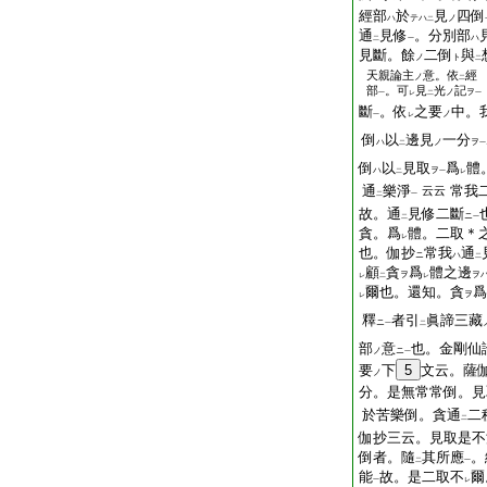
經部
於
見
四倒
ハ
テハ
ノ
二
通
見修
。分別部
ハ
二
一
見斷。餘
二倒
與
ノ
ト
二
天親論主
意。依
經
ノ
二
部
。可
見
光
記
ノ
ヲ
一
レ
二
一
斷
。依
之要
中。
ノ
一
レ
倒
以
邊見
一分
ハ
ノ
ヲ
二
一
倒
以
見取
爲
體
ハ
ヲ
二
一
レ
通
樂淨
常我
云云
二
一
故。通
見修二斷
ニ
二
一
貪。爲
體。二取＊
レ
也。伽抄
常我
通
ニ
ハ
二
顧
貪
爲
體之邊
ヲ
ヲ
レ
二
レ
爾也。還知。貪
爲
ヲ
レ
釋
者引
眞諦三藏
ニ
一
二
部
意
也。金剛仙
ノ
ニ
一
要
下
5
文云。薩
ノ
分。是無常常倒。見
於苦樂倒。貪通
二
二
伽抄三云。見取是不
倒者。隨
其所應
。
二
一
能
故。是二取不
爾
一
レ