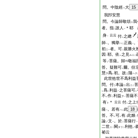
問。中陰經
大
15
ハ
我卽安慧
問。今論歸敬頌
我
ニ
者。指
誰人
＊耶 
二
一
身
云云
付
之總
一
レ
師
。獨擧
正義
。
ハ
一
二
一
初
者。可
親勝火
ニ
一
二
因
耶。依
之見
ルニ
一
レ
二
等
菩薩。歸
敬福
ノ
答。疑難可
爾。但
レ
慧
爲
初。故
隨
ヲ
ニ
ヘテ
レ
此世他世不爲利益
問。付
本論
出
ニ
ニ
三
二
爲
利益
之菩薩可
レ
二
一
レ
不
作
利益
菩薩不
ヲ
レ
二
一
有
＊
付
之上
云云
ト
レ
薩
。若有
此
18
ハ
一
二
答。不
可
有
此類
レ
レ
二
一
論
文
。於
菩薩行
ノ
一
二
一
二世
闕
利他
ニ
タリ
ノ
一
二
祕云