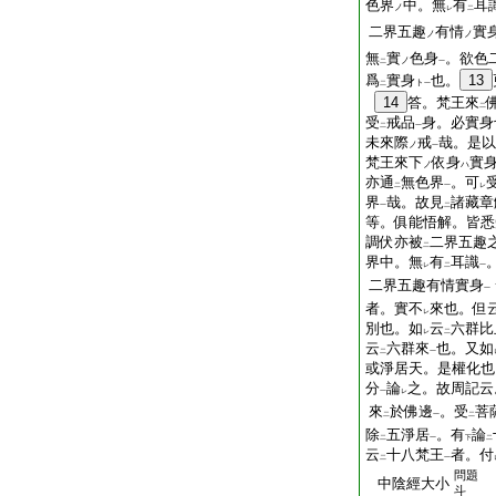
色界
中。無
有
耳
ノ
レ
二
二界五趣
有情
實
ノ
ノ
無
實
色身
。欲色
ノ
二
一
爲
實身
也。
13
ト
二
一
14
答。梵王來
二
受
戒品
身。必實身
二
一
未來際
戒
哉。是以
ノ
一
梵王來下
依身
實
ノ
ハ
亦通
無色界
。可
二
一
レ
界
哉。故見
諸藏章
一
二
等。俱能悟解。皆悉
調伏亦被
二界五趣
二
界中。無
有
耳識
レ
二
一
二界五趣有情實身
一
者。實不
來也。但
レ
別也。如
云
六群比
レ
二
云
六群來
也。又如
二
一
或淨居天。是權化也
分
論
之。故周記云
一
レ
來
於佛邊
。受
菩
二
一
二
除
五淨居
。有
論
二
一
下
二
云
十八梵王
者。付
二
一
問題
中陰經大小
斗