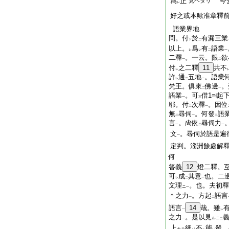
爲
正
今
見ヘタリ
レ
好之或本歟准章釋
語業界地
問。付
於
有漏三業
下
二
以上。
爲
有
語業
レ
レ
二
一
二釋
。一云。限
欲
一
二
付
之二釋
11
共不
レ
許
通
五地
。語業
レ
二
一
梵王。俱來
佛邊
。
二
一
語業
。可
借1
起
一
三
耶。付
次釋
。因位
二
一
無
尋伺
。何發
語
二
一
二
言
。尙依
尋伺力
一
二
一
文
。尋伺於語是遍
一
定判。淄洲餘處解
何
答義
12
燈二釋。
可
成
其意
也。二
レ
二
一
文理
。也。夫初釋
ニ
一
＊之力
。方起
語言
一
二
語言
14
哉。雖
一
レ
之力
。是以見
ルニ
一
二
上
細
不
能
發。
ナル
ハ