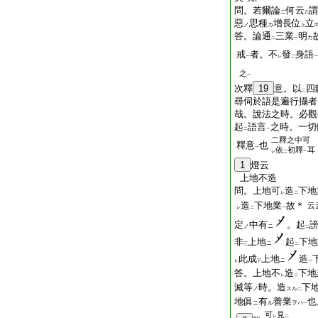
問。若爾論
何云
謂
ニ
乙
惡
思種
增長位
立
ノ
カ
上
答。論通
三業
明
カ
二
一
戒
者。不
發
身語
一
レ
二
一
之
一
次釋
19
意。以
四
二
尋伺於語是遍行攝者
哉。說法之時。必觀
起
語言
之時。一切
二
一
二釋之中可
釋意
也
一
依
初釋
耳
レ
二
一
1
燈云
上地不造
問。上地可
造
下地
レ
二
造
下地業
故＊
云
レ
二
一
定
中有
。起
ノ
ニ
二
非
上地
起
下地
ニ
三
二
此成
上地
造
ニ
レ
下
一
答。上地不
造
下地
レ
二
滅等
時。造
下
ノ
スル
二
地俱
有
善業
也
ニ
ル
ヲハ
一
可
見
レ
二