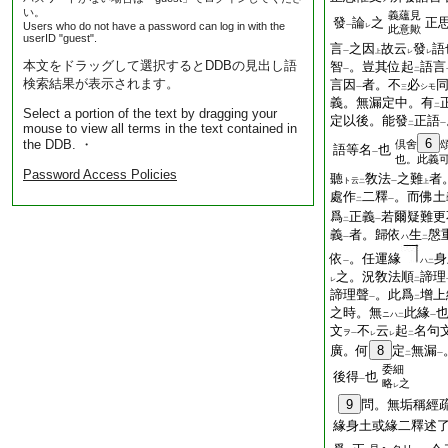
い。
義蘊見
發
論
之
正
Users who do not have a password can log in with the
一
レ
此意歟
userID "guest".
言
之因
故云
發
語
一
上
レ
レ
本文をドラッグして選択するとDDBの見出し語
智
。豈其位起
語言
一
二
検索結果が表示されます。
言因
者。不
必
シモ
一
三
義。無漏定中。有
二
Select a portion of the text by dragging your
定以後。能發
正語
二
一
mouse to view all terms in the text contained in
6
the DDB. ・
倶舍
語等名
也
一
也。此義
Password Access Policies
聽
敎法
之難
者
ト云
二
一
上
處作
二釋
。而佛土
二
一
爲
正義
若爾疑難更
二
一
義
者。歸依
生
慇
ハ
一
二
依
。任運緣
身
ハ
一
二
之。況敎法順
諦理
レ
二
諦理聲
。此爲
增上
一
二
之時。無
此緣
ニハ
二
一
文
不
云
起
名句
ヲ
一
レ
レ
二
廣。何
8
定
無漏
二
一
委細
後得
也
一
略
之
レ
9
問。無垢稱經
緣身土或緣二釋述