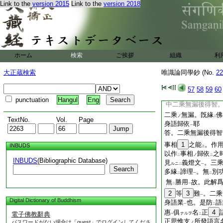
不
32
卽形重假
Link to the
version 2015
Link to the
version 2018
ナル
二
上。假
立名等
是
上
多緣諦理
問。二乘無漏後得智
答。燈作
二釋
。
二
一
付
之有漏狹
云
ホーム
検索
ご挨拶
組織
利
レ
蓋
作
歸依
。況八
レ
二
一
大正蔵検索
唯識論同學鈔 (No.
22
所
定也。而正思
3
レ
命。語＊業之體
ナリ
57
58
59
60
支
無
其果
。正語
ハ
二
一
punctuation
Hangul
Eng
中二乘無漏後得智
二乘
無漏。旣緣
佛
ノ
二
TextNo.
Vol.
Page
身語歸依
耶
一
答。二乘無漏後得智
事相
1
之能
。作
INBUDS
上
以作
事相
歸依
之
ノ
二
二
INBUDS
(Bibliographic Database)
見
義燈文
。三
ルニ
二
一
Search
多緣
諦理
。無
別
二
一
二
無
勝用
故。此解
二
一
2
等
3
難
。二乘
一
Digital Dictionary of Buddhism
身語業
也。是防
語
一
二
惠
俱
名
正
4
電子佛教辭典
ナルヲ
一
二
正思惟支
所發語言
パスワードがない場合は「guest」でログインしてくださ
ノ