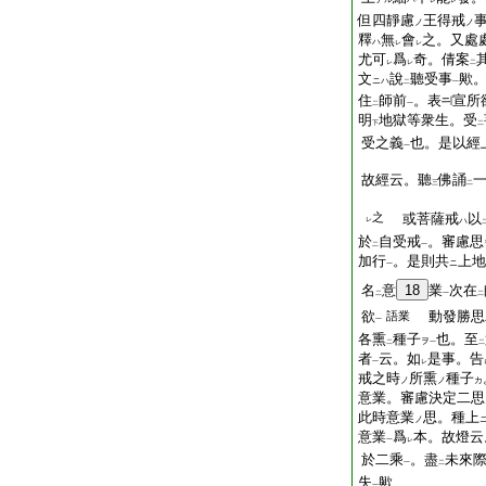
レ
レ
但四靜慮
王得戒
ノ
ノ
釋
無
會
之。又處
ハ
レ
レ
尤可
爲
奇。倩案
レ
レ
二
文
說
聽受事
歟
ニハ
二
一
住
師前
。表
宣所
二
一
明
地獄等衆生。受
下
二
受之義
也。是以經
一
故經云。聽
佛誦
三
二
之
或菩薩戒
以
レ
ハ
於
自受戒
。審慮思
二
一
加行
。是則共
上地
ニ
一
名
意
18
業
次在
二
一
二
欲
動發勝思
語業
一
各熏
種子
也。至
ヲ
二
一
二
者
云。如
是事。告
一
レ
戒之時
所熏
種子
ノ
ノ
カ
意業。審慮決定二思
此時意業
思。種上
ノ
意業
爲
本。故燈云
一
レ
於二乘
。盡
未來
一
二
失
歟
一