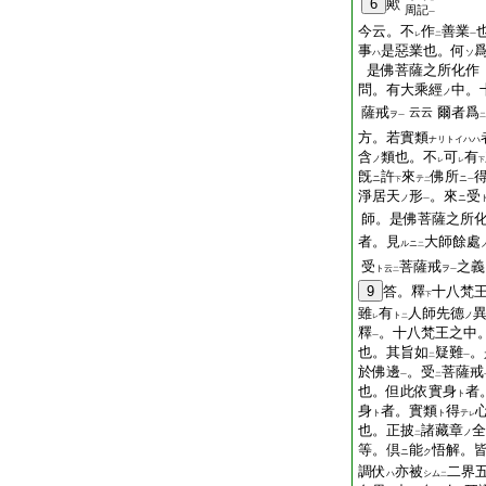
6
歟
周記
一
今云。不
作
善業
レ
二
一
事
是惡業也。何
ハ
ソ
是佛菩薩之所化作
問。有大乘經
中。
ノ
薩戒
爾者爲
云云
ヲ
一
二
方。若實類
ナリトイハハ
含
類也。不
可
有
ノ
レ
レ
下
旣
許
來
佛所
ニ
テ
ニ
下
二
一
淨居天
形
。來
受
ノ
ニ
一
師。是佛菩薩之所
者。見
大師餘處
ルニ
二
受
菩薩戒
之義
ト云
ヲ
二
一
9
答。釋
十八梵
下
雖
有
人師先德
ト
ノ
レ
二
釋
。十八梵王之中
一
也。其旨如
疑難
。
二
一
於佛邊
。受
菩薩戒
一
二
也。但此依實身
者
ト
身
者。實類
得
ト
ト
テ
レ
也。正披
諸藏章
全
ノ
二
等。倶
能
悟解。
ニ
ク
調伏
亦被
二界
ハ
シム
二