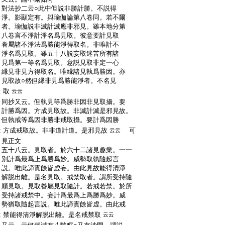
:
對法抄二云○此中但説非勝計勝。不説得
:
淨。影顯定有。與瑜伽論第八卷同。若不爾
:
者。瑜伽説非滅計滅應非邪見。雖本地分第
:
八卷言不淨計淨名爲見取。彼意要計見取
:
眷屬諸不淨法爲勝能淨得取名。非唯計不
:
淨名爲見取。雖五十八説妄取迷苦所有諸
:
見爲第一等名爲見取。意説見取非定一心
:
縁見非見方得取名。唯縁諸見執爲勝因。亦
:
見取故○然但縁非見爲勝能淨者。不名見
:
取
云云
:
同抄又云。但執見等爲勝非因非見取攝。要
:
計勝爲因。方成見取故。非滅計滅是邪見故。
:
但執戒等爲因非勝非戒取攝。要計爲因勝
:
方成戒取故。非非道計道。是邪見故
可
云云
:
見正文
:
五十八云。見取者。於六十二諸見趣業。一一
:
別計爲最爲上爲勝爲妙。威勢取執隨起言
:
説。唯此諦實餘皆虚妄。由此見故能得清淨
:
解脱出離。是名見取。戒禁取者。謂所受持隨
:
順見取。見取眷屬見取隨計。若戒若禁。於所
:
受持諸戒禁中。妄計爲最爲上爲勝爲妙。威
:
勢猶取隨起言説。唯此諦實餘皆虚。由此戒
:
禁能得清淨解脱出離。是名戒禁取
云云