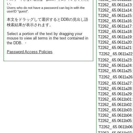
い。
T2262_.65.0611a13
Users who do not have a password can log in with the
T2262_.65.0611a14
userID "guest".
T2262_.65.0611a15
本文をドラッグして選択するとDDBの見出し語
T2262_.65.0611a16
検索結果が表示されます。
T2262_.65.0611a17
T2262_.65.0611a18
Select a portion of the text by dragging your
T2262_.65.0611a19
mouse to view all terms in the text contained in
T2262_.65.0611a20
the DDB. ・
T2262_.65.0611a21
Password Access Policies
T2262_.65.0611a22
T2262_.65.0611a23
T2262_.65.0611a24
T2262_.65.0611a25
T2262_.65.0611a26
T2262_.65.0611a27
T2262_.65.0611a28
T2262_.65.0611a29
T2262_.65.0611b01
T2262_.65.0611b02
T2262_.65.0611b03
T2262_.65.0611b04
T2262_.65.0611b05
T2262_.65.0611b06