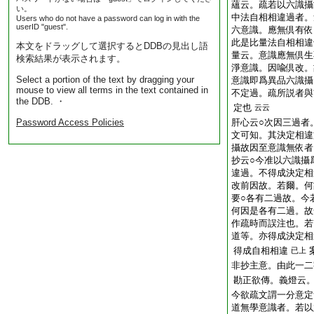
蘊云。疏若以六識攝
い。
中法自相相違過者。
Users who do not have a password can log in with the
userID "guest".
六意識。應無倶有依
此是比量法自相相違
本文をドラッグして選択するとDDBの見出し語
量云。意識應無倶生
検索結果が表示されます。
淨意識。因喩倶改。
Select a portion of the text by dragging your
意識即爲異品六識攝
mouse to view all terms in the text contained in
不定過。疏所説者與
the DDB. ・
定也
云云
Password Access Policies
肝心云○次因三過者
文可知。其決定相違
攝故因至意識無依者
抄云○今准以六識攝
違過。不得成決定相
改前因故。若爾。何
要○各有二過故。今
何因是各有二過。故
作疏時而誤注也。若
道等。亦得成決定相
得成自相相違
已上
非抄主意。由此一二
勘正欲傳。義燈云。
今欲疏文謂一分意定
道無學意識者。若以