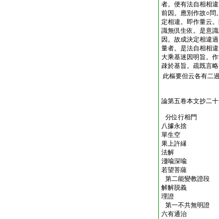
者。便有法自相相違
前因。應別作故○問
定相違。即作量云。
識無倶生依。是意識
因。故成決定相違過
量者。是法自相相違
大乘基迷因明旨。作
疎於基旨。疏既言略
此樞要但云各有二
論第五卷本文抄二十
分位行相門
八據永捨
單生空
果上許縁
法解
淺喩深喩
若望菩薩
第二能變教證段
解解脱義
理證
第一不共無明證
六有通治