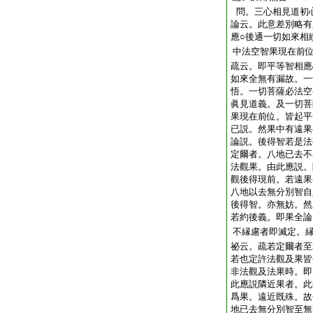
問。三心相見道初
論云。此意差別略有
應○後通一切如來相
中法空智果現在前
疏云。即平等智相應
如來全無有漏故。一
悟。一切菩薩必法空
眞見道義。及一切菩
果現在前位。皆起平
已説。然果中有遠果
論説。後得智若是法
定爾者。八地已去不
法觀果。由此應説。
觀後得現前。若遠果
八地以去無分別智自
後得智。亦無妨。然
若約後義。即果全論
不縁慮者即滅定。
祕云。疏若定爾者至
若也定許法觀及果皆
非法觀及法果時。即
此應説隣近果者。此
爲果。遠近既殊。故
地已去無分別智至無