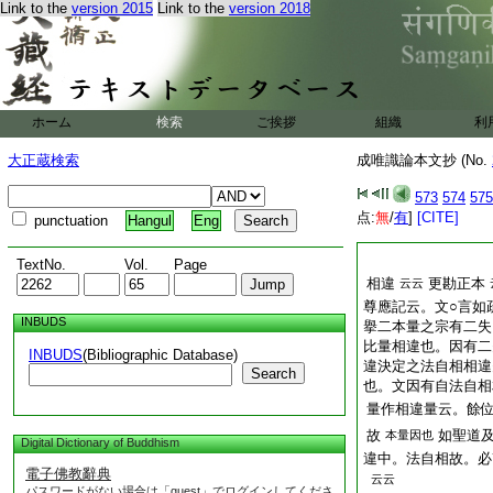
Link to the
version 2015
Link to the
version 2018
ホーム
検索
ご挨拶
組織
利
大正蔵検索
成唯識論本文抄 (No.
573
574
575
点:
無
/
有
]
[CITE]
punctuation
Hangul
Eng
TextNo.
Vol.
Page
相違
更勘正本
云云
尊應記云。文○言如
INBUDS
擧二本量之宗有二失
比量相違也。因有二
INBUDS
(Bibliographic Database)
違決定之法自相相違
Search
也。文因有自法自相
量作相違量云。餘
故
如聖道
本量因也
Digital Dictionary of Buddhism
違中。法自相故。必
電子佛教辭典
云云
パスワードがない場合は「guest」でログインしてくださ