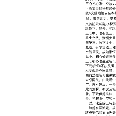
三心初心唯生空故○
下論文云頓悟唯於修
故○文佛地論云至本
論。都無此文。學
文義記云○基説○樞
説爲正。範云。初説
三心中。唯有第三。
單生空故。漸悟大乘
無第三。故下文中。
見道。有學無道二種
空智果現。故知漸悟
見中。初心修道三般
三心初心唯生空智○
下云頓悟○不説見道
樞要觀云亦同此釋。
由前法觀智可生果故
未必同彼。由此斯中
空。理不違故。一云
此同測釋。初説及範
勝。下云但起法執。
云。初釋唯生空智不
十説。法空除三時起
二時起有漏滅定。故
諸釋雖似順文而理難