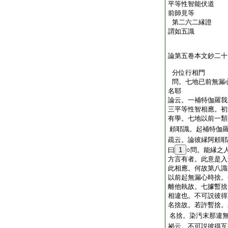
平等性智能伏道
前師見等
第二六二縁證
謂如五識
論第五卷本文鈔二十
分位行相門
問。七地已前無漏
名耶
論云。一補特伽羅我
三平等性智相應。初
有學。七地以前一類
頼耶識。起補特伽
疏云。論彼縁阿頼耶
曰
1
○問。能縁之
方言有者。此意是入
此相應。何故第八識
以前起無漏心時捨。
離他執故。七據暫捨
相違也。不可説彼得
名捨故。若許暫捨。
名捨。染汚末那違
祕云。不可説彼得互