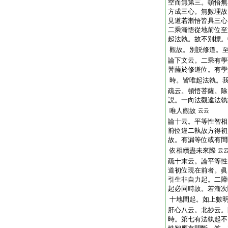
空而無第三。頓悟無
方成三心。無數理故
見道若漸悟皆具三心
二乘漸悟從地前位至
起法執。故不別標。
觀故。別説修道。
論下文云。二乘有學
菩薩於修道位。有學
時。皆唯起法執。
疏云。頓悟菩薩。除
説。一向法觀違法執
唯人觀故
云云
論十云。平等性智相
前位違二執故方得初
故。有漏等位或有間
依相續盡未來際
云
疏十末云。論平等性
道初位現在前者。眞
引生非自力起。二障
起必同時故。若漸次
十地間起。如上數
肝心八云。北抄云。
時。第七有法執起不