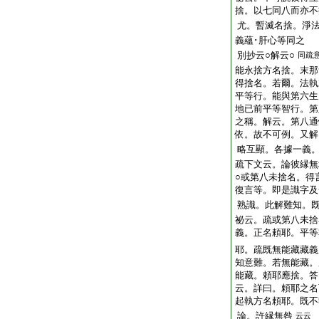
捨。以七同八而亦不
尤。暫滅名捨。淨
義蘊･肝心等同之
別抄云○解云○
同疏
能永捨方名捨。末那
得捨名。若爾。法執
平等行。能與第六生
地已前平等智行。第
之稱。解云。第八通
依。故不可例。又解
略互顯。各據一義
疏下文云。論彼縁無
○或第八未捨名。得
復言等。即是識字及
熟識。此解難知。
祕云。疏或第八未捨
義。正名頼耶。平等
耶。疏既無能藏藏義
知意難。若無能藏。
能藏。頼耶應捨。答
云。詳曰。頼耶之名
起執方名頼耶。既不
論。許縁無咎
云云