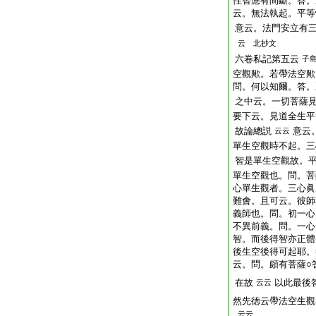
性智應有間斷。答。
云。無法執起。平等
意云。法門安立有
云 北抄文
六卷私記第五云
子
空觀歟。若帶法空歟
問。何以知爾。答。
之中云。一切菩薩見
要下云。見道全生平
故論總説
意云
云云
單生空觀時不起。三
智是單生空觀故。
單生空觀也。問。菩
心單生觀者。三心眞
難會。且可云。彼師
義師也。問。初一心
不異前義。問。一心
智。而後得智亦正體
後生空後得可起耶。
云。問。頗有菩薩○
在故
以此最後
云云
然先徳云帶法空生觀
云云