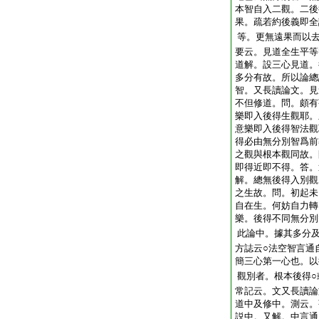
本智自入二觀。二後
果。疏若約後義即全
等。更無遠果而以
要云。見道全生平等
道解。設三心見道。
多分有故。所以論總
智。又長讀論文。見
不但修道。問。頗有
樂即入後得生觀耶。
意樂即入後得智法觀
得必由無分別智爲前
之觀與根本觀同故。
即得近即不得。答。
解。總無後得入別觀
之生故。問。初起未
自在生。何妨自力轉
樂。後得不同無分別
此論中。據其多分
方誌云○法空智言通
簡三心第一心也。以
觀別者。根本後得○
常記云。文又長讀論
道中及修中。測云。
説中。又解。中言通