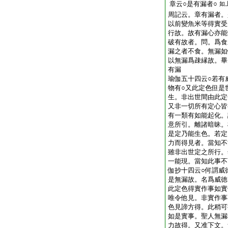
章云○是有漏者○
如
周記云。章有漏者。
以前變魚米等得實受
行故。故有漏心亦能
破有故者。問。爲食
漏之者不食。無漏如
以無漏爲疎縁故。畢
有漏
瑜伽五十四云○若有
物有○又此定色但是
生。非出世間由此定
又非一切所有定心皆
有一類有如能起化。
意所引。離諸暗昧。
是定乃能生色。若定
力而得見者。當知不
雖非出世定之所行。
一能現。當知此事不
伽抄十四云○何謂威
是無漏故。名爲威徳
此定色得實作事如實
唯令他見。非實作事
色見諦方得。此稍可
如是實事。聖人無漏
力故得。又准下文。