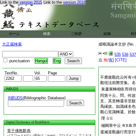
Link to the
version 2015
Link to the
version 2018
ホーム
検索
ご挨拶
組織
利
大正蔵検索
成唯識論本文抄 (No.
535
536
537
点:
無
/
有
]
[CITE]
punctuation
Hangul
Eng
TextNo.
Vol.
Page
不應復觀此云何有○
觀現法前際苦集。名
INBUDS
束蘆展轉相依而得
同第十云。問。何故
INBUDS
(Bibliographic Database)
支。其意轉還非至餘
Search
爲縁故。如識縁名色
觀心至識轉還。於餘
理
云云
Digital Dictionary of Buddhism
補闕章中云
有支義
電子佛教辭典
還滅道觀越行而至行
パスワードがない場合は「guest」でログインしてくださ