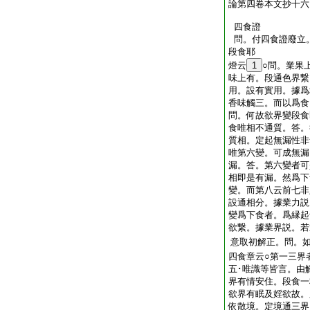
論第四卷本文抄十六
四食證
問。付四食證廢立
段食耶
燈云
1
○問。業果
味上有。段通色界繋
用。設有實用。據爲
香味觸三。而以爲食
問。何故欲界變段食
食唯相不通質。答。
質相。定起無漏性非
唯第六變。可成無漏
漏。答。第六變者可
相即是有漏。然爲下
變。而第八云前七非
設通相分。據業力説
變爲下食者。爲縁起
欲繋。據業界説。若
意取初解正。問。如
四食章云○第一三界
五･唯識等皆言。由
界有情安住。段食一
欲界有眠及婬欲故。
依散境。定境通三界