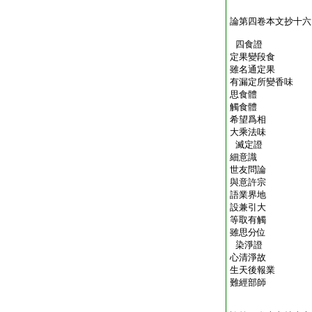
論第四卷本文抄十六
四食證
定果變段食
雖名通定果
有漏定所變香味
思食體
觸食體
希望爲相
大乘法味
滅定證
細意識
世友問論
與意許宗
語業界地
設兼引大
等取有觸
雖思分位
染淨證
心清淨故
生天後報業
難經部師