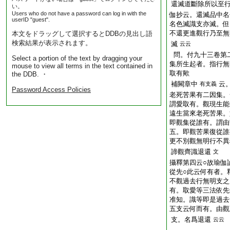
還滅道斷除所以至
い。
Users who do not have a password can log in with the
伽抄云。還滅品中名
userID "guest".
名色滅識支亦滅。但
不還更進觀行乃至無
本文をドラッグして選択するとDDBの見出し語
検索結果が表示されます。
滅
云云
問。付九十三卷第
Select a portion of the text by dragging your
集所生起者。指行無
mouse to view all terms in the text contained in
取有歟
the DDB. ・
補闕章中
云
有支義
Password Access Policies
老死苦果有二因集。
謂愛取有。觀現生能
遠生當來老死苦果。
即觀集從誰有。謂由
五。即觀苦果復從誰
更不別觀無明行不異
諦觀齊識退還
文
攝釋第四云○故瑜伽
從先○此云何有者。
不觀過去行無明支之
有。取愛等三法依先
准知。識等即是過去
五支云何而有。由觀
支。名爲退還
云云