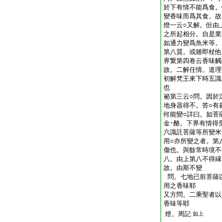
於下有情不能爲食。
變香味而爲其食。故
燈一云○又解。但由
之所起相分。自是業
如通力變爲魚米等。
第八質。或雖即杖他
界繋第四卷云香味觸
故。二解任情。道理
初解梵王來下時五識
也
祕第三云○問。因於
地身器得不。答○有
何能變○詳曰。如菩
金･酪。下界有情得
六識託菩薩等所變米
用○亦所變之者。第
傷也。與餘常時境不
八。由上第八不得縁
故。由斯不變
問。七地已前菩薩
用之香味耶
又方問。二乘聖者以
香味等耶
燈。周記
如上