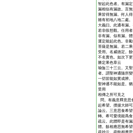
智起此色者。有漏定
漏相似有漏故。言無
乘皆得無漏。何人得
雖有初地八地二處。
大義曰。此通有漏。
若非假想觀。任用者
非有漏。似有漏。體
運定能起此色。非勵
菩薩是無漏。若二乘
受用。名威徳定。餘
不名實色。如次下更
勝定果色章云
瑜伽三十三云。又聖
者。謂聖神通隨所變
一切皆能如實成辨。
聖神通不能如是。猶
受用
相傳之所可見之
問。有義意釋意思
起希望。撲揚大師可
論云。三意思食希望
轉。希可愛境能爲食
疏云。此體即是有漏
體。餘相應思無希望
疏抄云。疏餘相應思