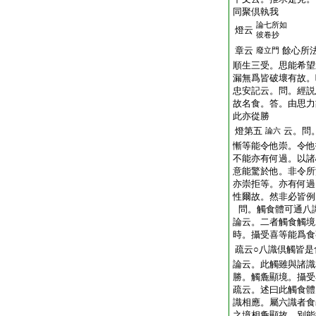
同聚倶執我
論七所如
燈云
彼卷抄
章云
餘心所
廢立門
順生三受。思能希望
漏無爲皆破壞有故。
忠安記云。問。經説
故名食。答。由思力
此亦從勝
燈第五
云。問
論六
慚等能令他崇。令他
不能亦有何過。以諸
意能驚於他。非令所
亦崇拒等。亦有何過
性爾故。然非必皆例
問。觸食體可通八
論云。二者觸食觸境
時。攝受喜等能爲食
疏云○八識倶觸皆是
論云。此觸雖與諸識
勝。觸麁顯境。攝受
疏云。述曰此觸食體
識相應。屬六識者食
之境相麁顯故。別能