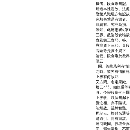
攝者。段食唯無記。
所造本性定故。法處
變第八識境亦無記故
色無色繋是有漏者。
非資有。究竟爲損。
難知。此應思審○第
三界。散位段食唯欲
食及餘三食耶。答。
豈非資下三耶。又段
菩薩等是實不資下
論云。段食唯於欲界
疏云
問。菩薩爲利有情
之時。欲界有情依託
上界有何故耶
又方問。名定果歟。
燈云○問。如他通等
收。今變段食何不爾
上界收。以漏無漏不
變之相。亦不隨彼。
能引故。雖然稍難。
周記云。燈雖名通等
是通引。同有漏故。
通引既同。彼段食亦
同。漏無漏別。不可