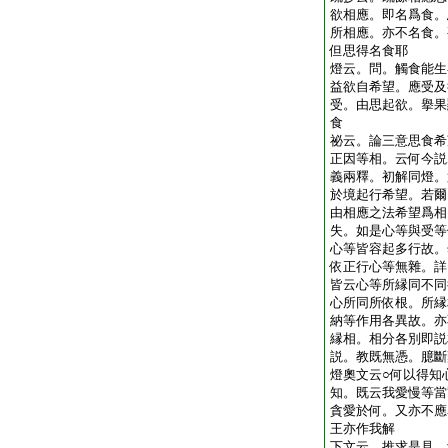
欲相應。即名爲食。
所相應。亦不名食。
但思得名食耶
燈云。問。觸食能生
益欲自希望。應受及
受。由思起欲。擧果
食
祕云。論三意思食希
正因等相。云何今説
義兩釋。初解同燈。
於境起行希望。若爾
由相應之法希望爲相
失。如是心等與受等
心等皆容起多行故。
依正行心等無雜。詳
皆云心等所縁同不同
心所同所依根。所縁
納等作用各異故。亦
縁相。相分各別即説
説。教既無憑。臆斷
燈奧文云○何以得知
知。既云我愛慢等當
貪愛於何。又亦不應
王亦作我解
下文云。推求是見。