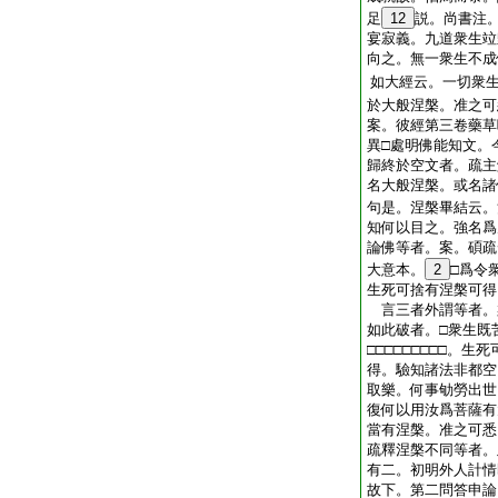
足
12
説。尚書注
宴寂義。九道衆生竝
向之。無一衆生不成
如大經云。一切衆
於大般涅槃。准之可
案。彼經第三卷藥草
異□處明佛能知文。
歸終於空文者。疏主
名大般涅槃。或名諸
句是。涅槃畢結云。
知何以目之。強名爲
論佛等者。案。碩疏
大意本。
2
□爲令
生死可捨有涅槃可得
言三者外謂等者。
如此破者。□衆生既苦□
□□□□□□□□□。生
得。驗知諸法非都空
取樂。何事劬勞出世
復何以用汝爲菩薩有
當有涅槃。准之可悉
疏釋涅槃不同等者。
有二。初明外人計情
故下。第二問答申論