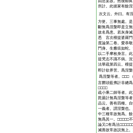
由息妄故。然後顯眞
所計。此彼家有餘涅
次文云。外曰。有
方便。三事無處。是
斷無爲涅槃即是立無
故名爲患。若灰身滅
悉 言次檀提婆羅門
度論第二卷。愛恭敬
門身。生癰疽如蛇。
以二手摩枚身言。此
提梵志不識不病。況
法華疏第四云。檀提
即計欲界苦。爲涅槃
爲涅槃等者。□□□
言欝頭藍弗計非總爲涅
□□□□
疏小乘二師等者。此
毘曇計無爲涅槃等者
品云。善有四種。自
一義者。謂涅槃也。
中三種常故無爲。餘
無爲其一。□□□□□
論又□有爲法□□□□□□
滅善故常故説無上。