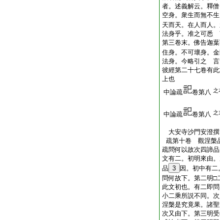
者。述義解云。釋僧
空身。衆生而無不生
天而天。在人而人。
法身乎。准之可悉 
第三卷末。佛告迦葉
住身。不可壞身。金
法身。今略引之 言
彼經第二十七卷有此
上也
之
中論疏
卷第八
之
中論疏
卷第八
大安寺沙門安澄
疏第十卷 觀涅槃
疏問何以故次四諦品
文有二。初明來由。
品
3
因。初中有二
問何故下。第二明□
此文初也。有二即問
小二乘所説不同。次
涅槃是究竟果。諸聖
次又由下。第三明受