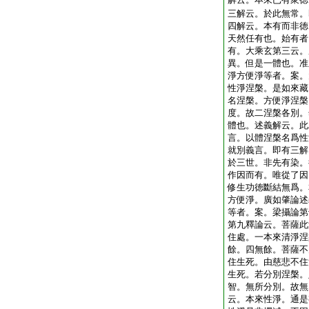
三解云。於此無常。
四解云。本有而非徳
天然任有也。始有者
有。大乘玄第三云。
異。但是一體也。准
淨方便淨等者。案。
性淨涅槃。是如來藏
名涅槃。方便淨涅槃
度。故二涅槃各別。
體也。述義解云。此
言。以體涅槃名爲性
就別義言。即有三解
於三世。非先有染。
作因而有。唯從了因
修生功徳斷結無爲。
方便淨。廣如肇論述
等者。案。梁攝論第
第九釋論云。菩薩此
住處。一本來清淨涅
餘。四無餘。菩薩不
住生死。由慈悲不住
生死。若分別涅槃。
智。無所分別。故無
云。本來性淨。通是