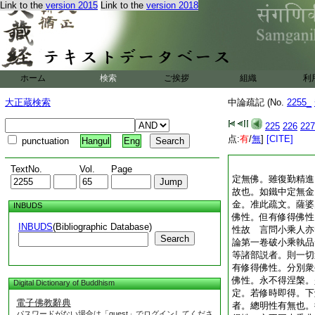
Link to the
version 2015
Link to the
version 2018
ホーム
検索
ご挨拶
組織
利
大正蔵検索
中論疏記 (No.
2255_
225
226
227
点:
有
/
無
]
[CITE]
punctuation
Hangul
Eng
TextNo.
Vol.
Page
定無佛。雖復勤精進
故也。如鐵中定無金
金。准此疏文。薩婆
INBUDS
佛性。但有修得佛性
INBUDS
(Bibliographic Database)
性故 言問小乘人亦
Search
論第一卷破小乘執品
等諸部説者。則一切
有修得佛性。分別衆
佛性。永不得涅槃。
Digital Dictionary of Buddhism
定。若修時即得。下
電子佛教辭典
者。總明性有無也。
パスワードがない場合は「guest」でログインしてくださ