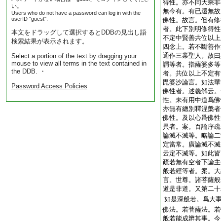
得性。亦不同大乘非
い。
無今有。有已還無故
Users who do not have a password can log in with the
userID "guest".
佛性。故言。但有修
者。此下別明修得性
本文をドラッグして選択するとDDBの見出し語
不定中賢善共位以上
検索結果が表示されます。
四念上。若不斷善作
通作三業聖人。故曰
Select a portion of the text by dragging your
mouse to view all terms in the text contained in
謂等者。指薩婆多等
the DDB. ・
者。共位以上不定有
毘婆沙論言。如法華
Password Access Policies
佛性者。述義解云。
性。未有用中道爲佛
亦無有總別釋涅槃者
佛性。及以心爲佛性
異者。案。百論序疏
論滅不滅等。略論二
定當常。廣論滅不滅
云定不滅等。如此皆
疏若無有空者下論主
般若經等者。案。大
言。世尊。諸菩薩般
道是非道。又第二十
如是深般若。爲大
佛法。若菩薩法。若
般若能成辨其事。今