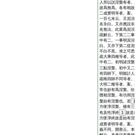
人所以説涅槃有者。
故爲無爲。各有相故
二成實明等者。案。
一百七末云。又泥洹
名非白。又亦應説非
名無法。此業爲泥洹
疏解云。下第二二事
中有二。一事明泥洹
白。又亦下第二從泥
不白不黒。准之可悉
疏大乘四種等者。此
中有二。初明諸涅槃
三點涅槃。初中又二
有四師下。明能計人
疏唯四師不同等者。
大明二種等者。案。
常住妙有爲涅槃。但
體相涅槃。有功用涅
槃始有涅槃也。若
方便淨涅槃。雖有三
有及性淨終
1
故是
方便淨終故是始有涅
成實者明等者。案。
義不同。開善云。本
解云。本來已有衆徳