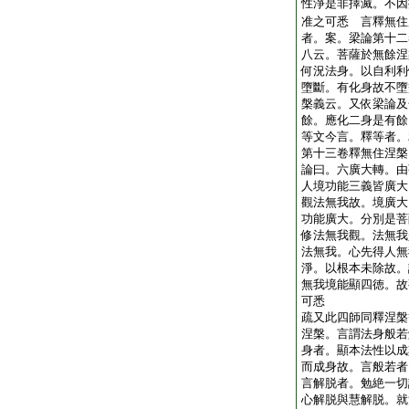
性淨是非擇滅。不因
准之可悉 言釋無住
者。案。梁論第十二
八云。菩薩於無餘涅
何況法身。以自利利
墮斷。有化身故不墮
槃義云。又依梁論及
餘。應化二身是有餘
等文今言。釋等者。
第十三卷釋無住涅槃
論曰。六廣大轉。由
人境功能三義皆廣大
觀法無我故。境廣大
功能廣大。分別是菩
修法無我觀。法無我
法無我。心先得人無
淨。以根本未除故。
無我境能顯四徳。故
可悉
疏又此四師同釋涅槃
涅槃。言謂法身般若
身者。顯本法性以成
而成身故。言般若者
言解脱者。勉絶一切
心解脱與慧解脱。就