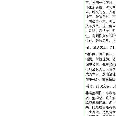
三。初明外道所計。
小乘所説執。次大乘
立。此文初也。凡有
後三。餘論所破 言
下卷破常品末。外曰
槃不異故。疏主解云
世常法。言常者。明
也。有煩惱則有
3
生死。是故名常。正
者。論次文云。外
惱作因。疏主解云。
惱異。前觀涅槃。然
因中發觀。觀生
5
生解及數人因境發智
成論本有。及地論性
在生死外。故修解斷
等者。論次文云。
非是無煩惱。亦非無
故非無涅槃。疏主解
槃與無煩惱異。名由
果。此是成實始有義
二生死滅。然後得大