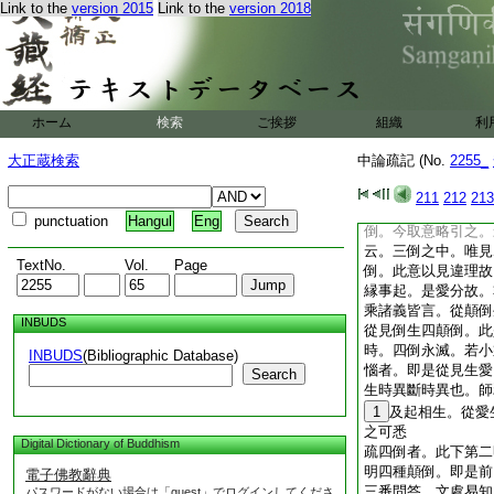
Link to the
version 2015
Link to the
version 2018
斷差別。文中有二。
論釋隨喜品明等者。
隨喜廻向品第三十九
本。如得初道人。然
見諦
6
斷故。答曰
時想在前。次是心。
ホーム
検索
ご挨拶
組織
利
所斷故。顛倒體皆是
倒者。學人未離欲。
大正蔵検索
中論疏記 (No.
2255_
還得正念即時滅。如
熱鐵上。即時消滅。
211
212
213
倒。是故説。凡夫人
punctuation
Hangul
Eng
倒。今取意略引之。
云。三倒之中。唯見
TextNo.
Vol.
Page
倒。此意以見違理故
縁事起。是愛分故。
乘諸義皆言。從顛倒
INBUDS
從見倒生四顛倒。此
時。四倒永滅。若小
INBUDS
(Bibliographic Database)
惱者。即是從見生愛
Search
生時異斷時異也。師
1
及起相生。從愛
之可悉
Digital Dictionary of Buddhism
疏四倒者。此下第二
明四種顛倒。即是前
電子佛教辭典
三番問答。文處易知
パスワードがない場合は「guest」でログインしてくださ