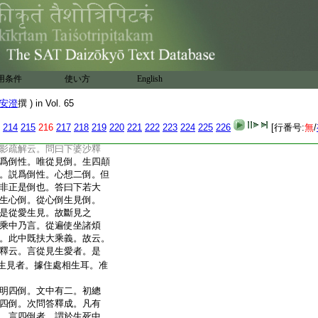
即問與答。如文 言智度
案。彼論第六十一卷釋
云。間曰。見爲諸顛倒
起想心顛倒無見顛倒。以
。是顛倒生時異斷時。異生
後是見。斷時先斷見。見諦
用条件
使い方
English
見相。見諦所斷。想心顛
憶念忘故。取淨相起結使。
安澄
撰 ) in Vol. 65
經中譬喩。如渧水墮大
小錯故假名顛倒。非實顛
214
215
216
217
218
219
220
221
222
223
224
225
226
[行番号:
無
/
三種顛倒。學人二種顛
影疏解云。問曰下婆沙釋
爲倒性。唯從見倒。生四顛
。説爲倒性。心想二倒。但
非正是倒也。答曰下若大
生心倒。從心倒生見倒。
是從愛生見。故斷見之
乘中乃言。從遍使坐諸煩
。此中既扶大乘義。故云。
釋云。言從見生愛者。是
生見者。據住處相生耳。准
明四倒。文中有二。初總
四倒。次問答釋成。凡有
。言四倒者。謂於生死中