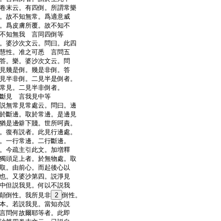
卷末云。有四倒。所謂常樂
。故不知無常。爲適意威
。爲皮膚所覆。故不知不
不知無我 言同四倒等
。婆沙次文云。問曰。此四
慧性。准之可悉 言問五
答。樂。婆沙次文云。問
見幾是倒。幾是非倒。答
見半非倒。二見半是倒者。
常見。二見半非倒者。
斷見 言我見中等
説無常見常處云。問曰。邊
於斷邊。取於常邊。是邊見
猶是邊僻下賤。世所呵責。
。復有説者。此見行邊處。
。一行常邊。二行斷邊。
。今疏主引此文。加増釋
獨頭足上者。於無物處。取
取。由前心。而起後心以
也。又婆沙第四。説淨見
中但説我見。何以不説我
顛倒性。我所見非
2
倒性。
本。若説我見。當知亦説
言問何故爾耶等者。此即