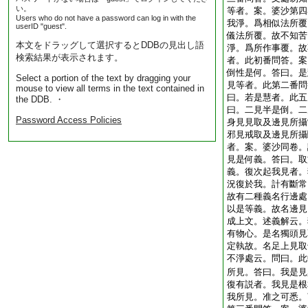
い。
等者。案。婆沙第四
Users who do not have a password can log in with the
我淨。爲相似法所覆
userID "guest".
儀法所覆。故不知苦
本文をドラッグして選択するとDDBの見出し語
淨。爲所作事覆。故
検索結果が表示されます。
者。此初番問答。案
倒性是何。答曰。是
Select a portion of the text by dragging your
見等者。此第二番問
mouse to view all terms in the text contained in
曰。若是慧者。此五
the DDB. ・
曰。二見半是倒。二
Password Access Policies
身見見取及邊見所攝
邪見戒取及邊見所攝
者。案。婆沙同卷。
見是何義。答曰。取
義。復次起我見者。
況復於我。計有斷常
故有二種義名行邊處
以是等義。故名邊見
成上文。述義解云。
有物心。是名獨頭見
定執故。名足上見取
不淨處云。問曰。此
所見。答曰。我是見
復有説者。我見是根
我所見。准之可悉。