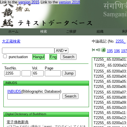
Link to the
version 2015
Link to the
version 2018
T2255_.65.0199c20
T2255_.65.0199c21
T2255_.65.0199c22
T2255_.65.0199c23
T2255_.65.0199c24
ホーム
検索
ご挨拶
組織
利
T2255_.65.0199c25
T2255_.65.0199c26
大正蔵検索
中論疏記 (No.
2255_
T2255_.65.0199c27
T2255_.65.0199c28
195
196
197
T2255_.65.0199c29
punctuation
Hangul
Eng
T2255_.65.0200a01
T2255_.65.0200a02
TextNo.
Vol.
Page
T2255_.65.0200a03
T2255_.65.0200a04
T2255_.65.0200a05
INBUDS
T2255_.65.0200a06
INBUDS
(Bibliographic Database)
T2255_.65.0200a07
Search
T2255_.65.0200a08
T2255_.65.0200a09
T2255_.65.0200a10
T2255_.65.0200a11
Digital Dictionary of Buddhism
T2255_.65.0200a12
電子佛教辭典
T2255_.65.0200a13
パスワードがない場合は「guest」でログインしてくださ