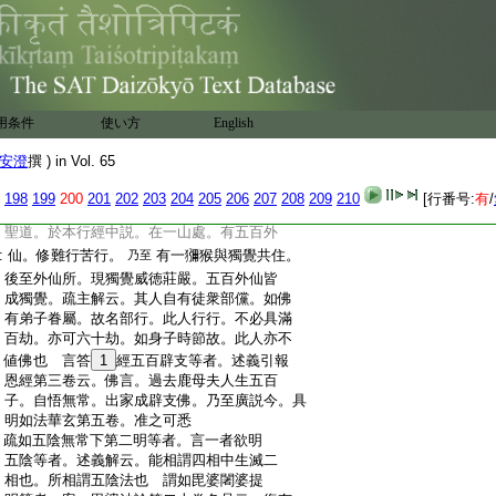
:
道。所言犀角者。玉篇。作
7
𡱝字。先啼反。説文。
:
𡱝遲也。獸名之𡱝。爲
8
字。思雞反。形似牛
:
猪頭
9
士腹
10
卑脚。脚有三蹄。黒色三角。一角
:
在頂。一在鼻。在鼻者即食角也。小而
11
。好
:
食棘也。有人云。此狩四足。此中有二。一者
用条件
使い方
English
:
通天𡱝。二者陸行＊
。今取後也 言五者
:
有部行辟支等者。案。倶舍論第九卷分別世
安澄
撰 ) in Vol. 65
:
間品
12
一云。此中部行者。先世聲聞或獨覺。
:
有餘師説。先世凡夫。後成部行獨覺。若此
198
199
200
201
202
203
204
205
206
207
208
209
210
[行番号:
有
/
:
人於先世已。修決擇分善根。今生自然覺悟
:
聖道。於本行經中説。在一山處。有五百外
:
仙。修難行苦行。
有一獼猴與獨覺共住。
乃至
:
後至外仙所。現獨覺威徳莊嚴。五百外仙皆
:
成獨覺。疏主解云。其人自有徒衆部儻。如佛
:
有弟子眷屬。故名部行。此人行行。不必具滿
:
百劫。亦可六十劫。如身子時節故。此人亦不
:
値佛也 言答
1
經五百辟支等者。述義引報
:
恩經第三卷云。佛言。過去鹿母夫人生五百
:
子。自悟無常。出家成辟支佛。乃至廣説今。具
:
明如法華玄第五卷。准之可悉
:
疏如五陰無常下第二明等者。言一者欲明
:
五陰等者。述義解云。能相謂四相中生滅二
:
相也。所相謂五陰法也 謂如毘婆闍婆提