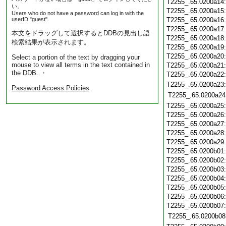
T2255_.65.0200a14
い。
T2255_.65.0200a15
Users who do not have a password can log in with the
userID "guest".
T2255_.65.0200a16
T2255_.65.0200a17
本文をドラッグして選択するとDDBの見出し語
T2255_.65.0200a18
検索結果が表示されます。
T2255_.65.0200a19
T2255_.65.0200a20
Select a portion of the text by dragging your
mouse to view all terms in the text contained in
T2255_.65.0200a21
the DDB. ・
T2255_.65.0200a22
T2255_.65.0200a23
Password Access Policies
T2255_.65.0200a24
T2255_.65.0200a25
T2255_.65.0200a26
T2255_.65.0200a27
T2255_.65.0200a28
T2255_.65.0200a29
T2255_.65.0200b01
T2255_.65.0200b02
T2255_.65.0200b03
T2255_.65.0200b04
T2255_.65.0200b05
T2255_.65.0200b06
T2255_.65.0200b07
T2255_.65.0200b08