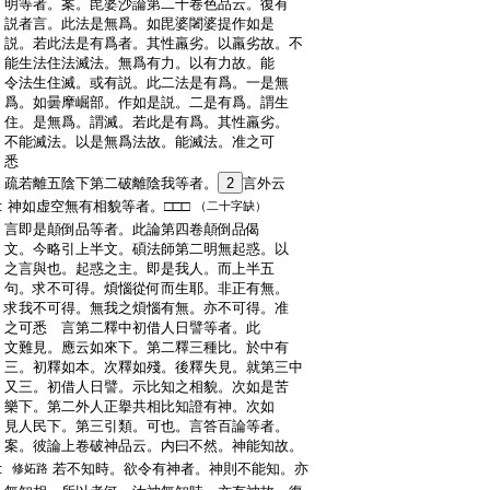
:
明等者。案。毘婆沙論第二十卷色品云。復有
:
説者言。此法是無爲。如毘婆闍婆提作如是
:
説。若此法是有爲者。其性羸劣。以羸劣故。不
:
能生法住法滅法。無爲有力。以有力故。能
:
令法生住滅。或有説。此二法是有爲。一是無
:
爲。如曇摩崛部。作如是説。二是有爲。謂生
:
住。是無爲。謂滅。若此是有爲。其性羸劣。
:
不能滅法。以是無爲法故。能滅法。准之可
:
悉
:
疏若離五陰下第二破離陰我等者。
2
言外云
:
神如虚空無有相貌等者。□□□
（二十字缺）
:
言即是顛倒品等者。此論第四卷顛倒品偈
:
文。今略引上半文。碩法師第二明無起惑。以
:
之言與也。起惑之主。即是我人。而上半五
:
句。求不可得。煩惱從何而生耶。非正有無。
:
求我不可得。無我之煩惱有無。亦不可得。准
:
之可悉 言第二釋中初借人日譬等者。此
:
文難見。應云如來下。第二釋三種比。於中有
:
三。初釋如本。次釋如殘。後釋失見。就第三中
:
又三。初借人日譬。示比知之相貌。次如是苦
:
樂下。第二外人正擧共相比知證有神。次如
:
見人民下。第三引類。可也。言答百論等者。
:
案。彼論上卷破神品云。内曰不然。神能知故。
:
若不知時。欲令有神者。神則不能知。亦
修妬路