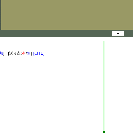
無
] [返り点:
有
/
無
]
[CITE]