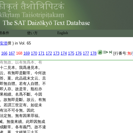
入邪見稠林。若有若無
足六十二。疏主解言。初句
諸見。爲一邪見。邪見衆
。稠林也。次句明二見。智
有故起有見。見多者。著無
。著有。邪見多者。著無。次
用条件
使い方
English
大品經以我見。爲六十
。此經。有無爲本。此三不
安澄
撰 ) in Vol. 65
生諸見。即我爲本。以有我
故以一異爲本。我與陰一。
166
167
168
169
170
171
172
173
174
175
176
177
178
[行番号:
無
/
見。我與陰異。即陰滅。我
有無故。以有無爲本。有
十二見本。我爲邊見本。
云。有無即是斷常。今何故
答。案。此品疏末文云。且
即無自體。若有人自體。不
即人存。故是常。瓶柱亦
果相續。名爲不斷。今因
。故無即是斷。故云。有無
。若謂三世定有。如從未
有法不可令無。因此
法定無。無有因果罪福。
滅。無復來續。此即因無成
成斷常。各有義門。故不違
者。案。大經第三十五