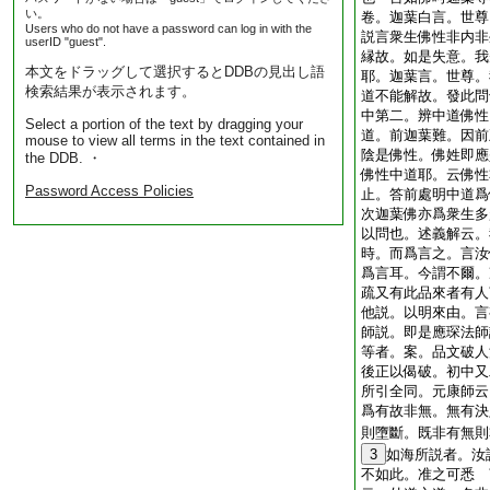
い。
卷。迦葉白言。世尊
Users who do not have a password can log in with the
説言衆生佛性非内非
userID "guest".
縁故。如是失意。我
本文をドラッグして選択するとDDBの見出し語
耶。迦葉言。世尊。
検索結果が表示されます。
道不能解故。發此問
中第二。辨中道佛性
Select a portion of the text by dragging your
道。前迦葉難。因前
mouse to view all terms in the text contained in
陰是佛性。佛姓即應
the DDB. ・
佛性中道耶。云佛性
Password Access Policies
止。答前處明中道爲
次迦葉佛亦爲衆生多
以問也。述義解云。
時。而爲言之。言汝
爲言耳。今謂不爾。
疏又有此品來者有人
他説。以明來由。言
師説。即是應琛法師
等者。案。品文破人
後正以偈破。初中又
所引全同。元康師云
爲有故非無。無有決
則墮斷。既非有無則
3
如海所説者。汝
不如此。准之可悉 