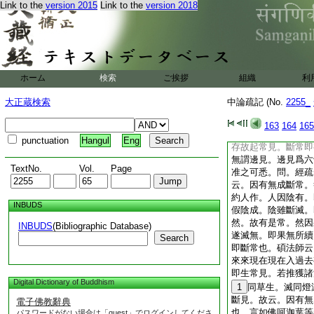
Link to the
version 2015
Link to the
version 2018
方便品比丘偈中云。
等。依止此諸見。具
明一見。謂總名外道
多。譬如密林。故云
度論云。愛多者。著
見。又云。四見多者
ホーム
検索
ご挨拶
組織
利
二句明六十二見也。
二本。又以一異爲本
大正蔵検索
中論疏記 (No.
2255_
違也。由計有我。故
故。計我與陰一異。
163
164
165
即陰滅。我滅使起斷
punctuation
Hangul
Eng
存故起常見。斷常即
無謂邊見。邊見爲六
TextNo.
Vol.
Page
准之可悉。問。經疏
云。因有無成斷常。
約人作。人因陰有。
INBUDS
假陰成。陰雖斷滅。
然。故有是常。然因
INBUDS
(Bibliographic Database)
遂滅無。即果無所續
Search
即斷常也。碩法師云
來來現在現在入過去
即生常見。若推獲諸
Digital Dictionary of Buddhism
1
同草生。滅同燈
斷見。故云。因有無
電子佛教辭典
也 言如佛呵迦葉等
パスワードがない場合は「guest」でログインしてくださ