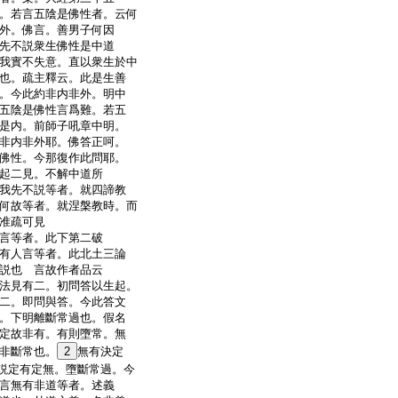
。若言五陰是佛性者。云何
外。佛言。善男子何因
先不説衆生佛性是中道
我實不失意。直以衆生於中
也。疏主釋云。此是生善
。今此約非内非外。明中
五陰是佛性言爲難。若五
是内。前師子吼章中明。
非内非外耶。佛答正呵。
佛性。今那復作此問耶。
起二見。不解中道所
我先不説等者。就四諦教
何故等者。就涅槃教時。而
准疏可見
言等者。此下第二破
有人言等者。此北土三論
説也 言故作者品云
法見有二。初問答以生起。
二。即問與答。今此答文
。下明離斷常過也。假名
定故非有。有則墮常。無
非斷常也。
2
無有決定
説定有定無。墮斷常過。今
言無有非道等者。述義