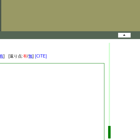
有
] [返り点:
有
/
無
]
[CITE]