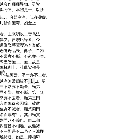
以金作種種異物。雖皆
與方便。本體是一。以所
義云。直照空有。似存滯礙。
用妙而無滯。如金上
者。上來明以二智爲法
異文。言瓔珞等者。今
道嚴譯菩薩瓔珞本業經。
卷佛母品云。佛子。二諦
不常亦不斷。不來亦不去。
即聖智無二。無二故是
無極刹土。諸佛皆作是
法師云。不一亦不二者。
以有無常爾故不
1
□。聖
三不常亦不斷者。顯第
界不變。故不斷。第一無
來亦不去者。顯第三門
合而無從來因縁。破散
生亦不滅者。顯第四門
名而非有生。其用顯實
別門八不義也。而二相
四雙皆不相離。故離諸
不一即是不二乃至不滅即
離諸邊。如是二諦相即