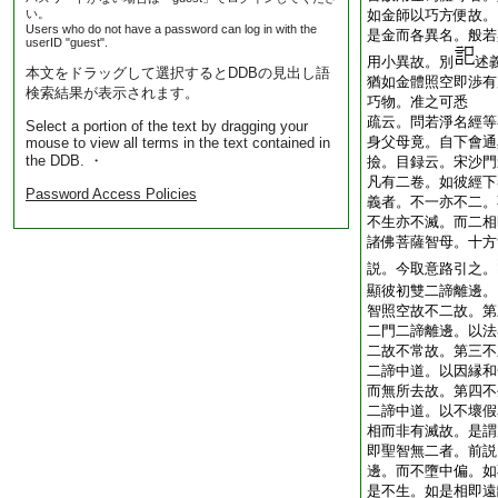
い。
如金師以巧方便故。
Users who do not have a password can log in with the
是金而各異名。般若
userID "guest".
用小異故。別
述
本文をドラッグして選択するとDDBの見出し語
猶如金體照空即渉有
検索結果が表示されます。
巧物。准之可悉
疏云。問若淨名經等
Select a portion of the text by dragging your
身父母竟。自下會通
mouse to view all terms in the text contained in
the DDB. ・
撿。目録云。宋沙門
凡有二卷。如彼經下
Password Access Policies
義者。不一亦不二。
不生亦不滅。而二相
諸佛菩薩智母。十方
説。今取意路引之。
顯彼初雙二諦離邊。
智照空故不二故。第
二門二諦離邊。以法
二故不常故。第三不
二諦中道。以因縁和
而無所去故。第四不
二諦中道。以不壞假
相而非有滅故。是謂
即聖智無二者。前説
邊。而不墮中偏。如
是不生。如是相即遠