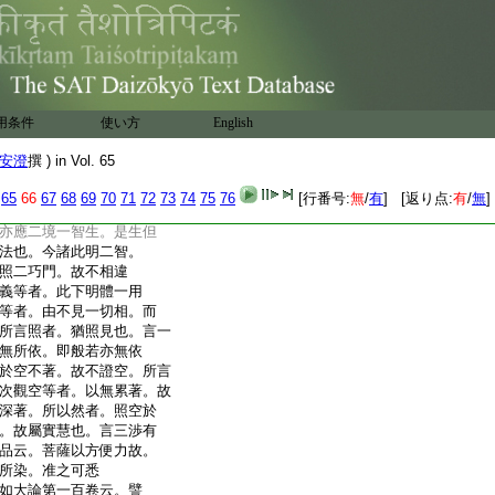
二智所照境。故云如實智
實照境耶。答。於假有無。
不生性執。故云如實照
云。直達法相者。約二諦理
實相也。傳又
云。正用此
用条件
使い方
English
耳。傳自意云。至于漚和。
衆徳。即是照空不證等
安澄
撰 ) in Vol. 65
諦境者。二境應起一智。
諸法。但用既照。不煩般
65
66
67
68
69
70
71
72
73
74
75
76
[行番号:
無
/
有
] [返り点:
有
/
無
]
法而體復照者。即一境
亦應二境一智生。是生但
法也。今諸此明二智。
照二巧門。故不相違
義等者。此下明體一用
等者。由不見一切相。而
所言照者。猶照見也。言一
無所依。即般若亦無依
於空不著。故不證空。所言
次觀空等者。以無累著。故
深著。所以然者。照空於
。故屬實慧也。言三渉有
品云。菩薩以方便力故。
所染。准之可悉
如大論第一百卷云。譬