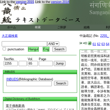
Link to the
version 2015
Link to the
version 2018
境。故云如實智。此
境。問。云何名爲如
如其道理實知。是假
境也。有人傳別
也。此照二諦義。云
ホーム
検索
ご挨拶
組織
利
意者。正用前問之心
此肇師語。所言巧積
大正蔵検索
中論疏記 (No.
2255_
文意。問。般若照二
答。般若體非不能照
61
62
63
64
若照耳。若用既照諸
punctuation
Hangul
Eng
二照。既一境二照。
明般若照實相漚和諸
TextNo.
Vol.
Page
答照一境耳。非謂二
疏云。問亦得直照空
多門也。言般若直照
INBUDS
見實相。故云直照。
能照空等者。實相既
INBUDS
(Bibliographic Database)
著。故大品云。菩薩
Search
證者。猶證著也。言
能導方便。令渉有無
空無著。是般若之力
Digital Dictionary of Buddhism
復能無著等者。如大
爲衆生受五欲。而無
電子佛教辭典
言故用金爲體等者。
パスワードがない場合は「guest」でログインしてくださ