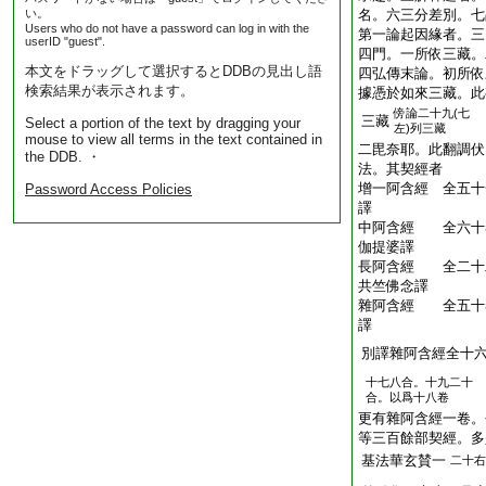
い。
名。六三分差別。七
Users who do not have a password can log in with the
第一論起因緣者。三
userID "guest".
四門。一所依三藏。
本文をドラッグして選択するとDDBの見出し語
四弘傳末論。初所依
検索結果が表示されます。
據憑於如來三藏。此
傍
論二十九(七
三藏
Select a portion of the text by dragging your
左)列三藏
mouse to view all terms in the text contained in
二毘奈耶。此翻調伏
the DDB. ・
法。其契經者
增一阿含經 全五十
Password Access Policies
譯
中阿含經 全六十
伽提婆譯
長阿含經 全二十
共竺佛念譯
雜阿含經 全五十
譯
別譯雜阿含經全十
十七八合。十九二十
合。以爲十八卷
更有雜阿含經一卷。
等三百餘部契經。多
基法華玄賛一
二十右