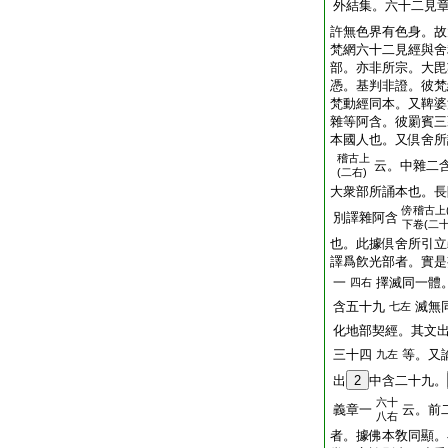
外結集。六十二見
許無色界有色身。故
梵網六十二見經與舍
部。亦非所宗。大毘
憑。基判非證。彼梵
梵動經同本。又鞞婆
雜等阿含。彼罽賓三
本國人也。又倶舍所
稽古上
云。中雜二
(二右)
大衆部所誦本也。長
傍
稽古上
別譯雜阿含
下卷(二
也。此據倶舍所引立
譯爲飮光部者。實是
一
擇滅同一體
四右
含五十九
滅無
七左
化地部契經。其文
三十四
等。又
九左
出
2
中含二十九。
六十
義章一
云。前
八右
者。據佛本敎同顯。