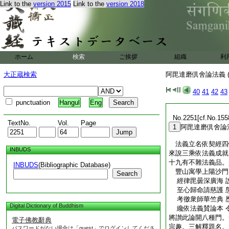
Link to the
version 2015
Link to the
version 2018
ホーム
検索
ご挨拶
組織
利
大正蔵検索
阿毘達磨倶舍論法義 (
40
41
42
43
punctuation
Hangul
Eng
No.2251[cf.No.155
TextNo.
Vol.
Page
1
阿毘達磨倶舍論
法義立名依契經四
INBUDS
來說三乘依法義成就
十九有不雜法義品。
INBUDS
(Bibliographic Database)
豐山寓學上陽沙
Search
經律毘曇深廣海 
至心歸命請慈護 
考徼衆師華竺典 
Digital Dictionary of Buddhism
纔依法義賛論本 
將讃此論開八種門。
電子佛教辭典
宗趣。三解釋題名。
パスワードがない場合は「guest」でログインしてくださ