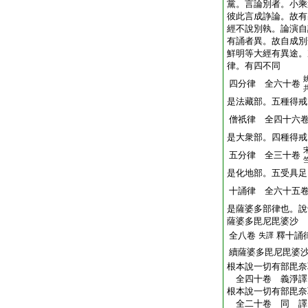
黨。言論別者。小乘
彼此言成諍論。故有
經不說別執。論演自
有誦者異。故自成別
鮮明等大經有異途。
律。有四不同
四分律 全六十卷
是法藏部。五種得戒
僧祇律 全四十六
是大衆部。四種得戒
五分律 全三十卷
是化地部。五受具足
十誦律 全六十五
是薩婆多部律也。說
薩婆多毘尼毘婆沙
全八卷
釋十誦
失譯
續薩婆多毘尼毘婆
根本說一切有部毘奈
全四十卷 義淨
根本說一切有部毘奈
全二十卷 同 