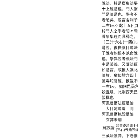
說法。於是廣集法要
十上經是也。門人繫
門足論是也。學者不
者陋矣。題言舍利子
二右)三ケ處十五(七
於門人之手者昭々焉
牒衆集經而具釋之。
〔三(十六右)十四(
是說。復廣讓目連法
子說者約根本以命說
也。擧異說者顯法門
中是某義。又讓法蘊
如是言。或後人讓此
論故。猶如雜含四十
篋毒蛇譬經。彼豈不
一右)云。如阿毘曇
殺蟲蟻。此則西天已
親撰也
阿毘達磨法蘊足論 
大目乾連造 同
阿毘達磨施設足論 
玄弉未翻
頭
舊婆沙四十
施設論
(三右)云施設
三藏法護譯。下卷惟