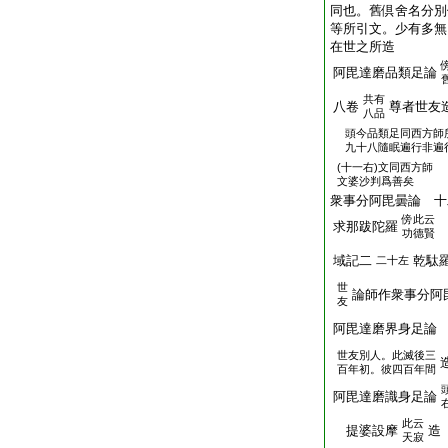
同也。舊倶舍名分別
等所引文。少有多無
在世之所造
阿毘達磨品類足論
共有
八卷
尊者世友
八品
頭
今品類足同西方師
九十八隨眠遍行非遍
(十一右)文同西方師
文婆沙判爲善矣
衆事分阿毘曇論 十
傍
此云
求那跋陀羅
功德賢
域記二
乾駄
二十左
世
論師作衆事分阿
友
阿毘達磨界身足論
世友別人。此滅後三
百年初。彼四百年間
阿毘達磨識身足論
此云
提婆設摩
造
天寂