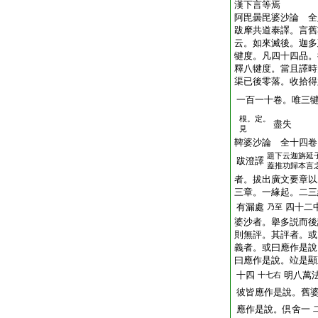
漢下言等焉
阿毘曇毘婆沙論 全
跋摩共道泰譯。言舊
云。如來滅後。迦多
犍度。凡四十四品。
釋八犍度。當且譯時
渠已後零落。收拾得
一百一十卷。唯三
根。定。
盡失
見
鞞婆沙論 全十四卷
題下云迦旃延
跋澄譯
蓋推功歸本言
者。拔出廣文要章以
三章。一緣起。二三
有漏處
四十二
乃至
婆沙者。擧多説而後
則無評。其評者。或
義者。或曰應作是說
曰應作是說。竝是顯
十四
明八萬
十七右
彼皆應作是說。舊
應作是說。倶舍一