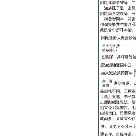
阿毘達磨發智論 二
迦旃延子造 玄
阿毘曇八犍度論 三
與發智同本 符
僧伽提婆共竺佛念譯
此倶舍中所呼本論。
阿毘達磨大毘婆沙
四十九字(
傍
彼卷尾出)
玄奘譯 具釋發智
度迦濕彌邏國中云。
如來滅後第四百年
六 百
應期撫運。
餘歳
義部執不同。王用深
世歳月逾邈。弟子異
忘庸鄙紹隆敎法。隨
則宣令召集聖哲。七
白諸僧曰。證聖果者
此尙多。又重宣令住
多。又更下令具三
通者住。自餘各還。