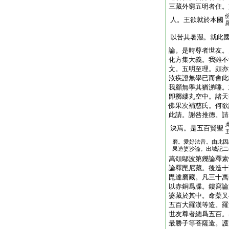
三藏外窮五明者住。
人。王欲就於本國
以苦其暑濕。就此
論。是時尊者世友。
化方集大義。我雖不
文。五明至理。頗亦
汝疾證無學已而會此
我顧無學其猶涕唾。
卽擲縷丸空中。諸天
佛果次補慈氏。何欲
此請。謝咎推德。請
決焉。是五百賢聖
磨。愛好法音。由此因
果造婆沙論。出域記二
萬頌鄔波第鑠論釋素
論釋毘尼藏。後造十
毘達磨藏。凡三十萬
以赤銅爲牒。鏤寫論
婆藏於其中。命藥叉
五百大羅漢等造。羅
世友尊者總爲五百。
最勝子等菩薩造。護