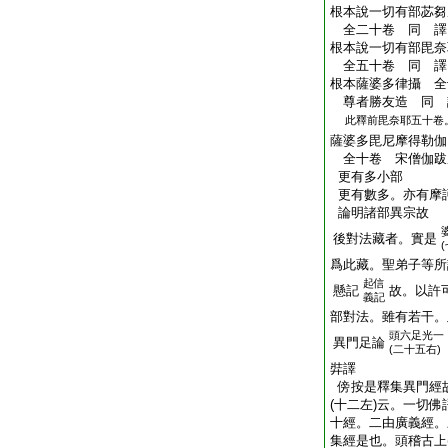
根本說一切有部苾芻
全二十卷 同 
根本說一切有部毘奈
全五十卷 同 
根本薩婆多律攝 全
尊者勝友造 同
此釋前毘奈耶五十卷
薩婆多毘尼摩得勒伽
全十卷 宋僧伽
更有多小部
更有數多。亦有摩
論明諸部異宗故
後對法藏者。實是
爲此藏。聖弟子等所
起信
懸記
故。以許
義記
部對法。雖有若干。
頭
六足光一
異門足論
(二十五右)
弉譯
傍
按是釋集異門經
(十二左)云。一切
十經。二由廣義經。
集經是也。
頭
稽古上