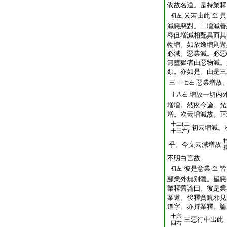
依故名道。是持業釋
又若由此
異
初左
至
減惡惡對。二増減善
釋但増減相配異而其
物増。如放逸増則遊
必減。惡業減。必惡
無墮獄者由惡物減。
類。亦如是。由是三
三
惡業増故
十七左
増故一切内
十八左
増増。然依今論。光
増。次云増減故。正
十二(二
初云増減。
十三左)
乎。今文云減増故
不明白言故
彼是意業
皆
初左
至
顯業外無別體。望惡
業釋舊論曰。彼是業
業道。後釋貪瞋邪見
道字。亦持業釋。論
十六
三惡行中出此
四右