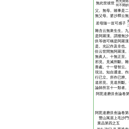
然光寶開
無此世彼世
何不開妙
父。無母。雖事是二
無父母。婆沙釋云無
若母隨一豈可感子
雜含云無衆生生。九
是阿羅漢。謂撥無沙
供等徳可稱是阿羅漢
是。光記作及非也。
但云世間無阿羅漢。
無眞人。十無正至。
邪見。見滅所斷。雜
善處。十一發智云。
現法。知自通達。作
行已立。所作已辨。
道邪見。見道所斷。
論師所言十一類者。
阿毘達磨倶舍論卷
阿毘達磨倶舍論卷第
豐山寓居上毛沙
業品第四之五