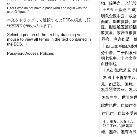
物。餘準之。光記設
い。
Users who do not have a password can log in with the
五蓋經
此
十八右
至
userID "guest".
明息念觀中云。或空
本文をドラッグして選択するとDDBの見出し語
面前。斷世貪愛。離
検索結果が表示されます。
疑。斷遠離五蓋煩惱
欲貪蓋。故言依欲貪
Select a portion of the text by dragging your
界貪。今亦如是 
mouse to view all terms in the text contained in
the DDB. ・
十四
明四念處
三左
分中者。二十四唯列
Password Access Policies
明七覺中。非今文意
而餘非也
如經説
是
十八左
至
説十不善業中云
左
見。如是説。無施。
無善惡業果報。無此
無衆生生。世間無
此世他世。自知作證
作已作。自知不受
七。第五。又五十八。
記二下(七右)略纂等
施。無齋。無有呪説