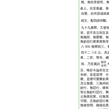
報。無此世彼世。
眞人。往至善處。善
自覺。自作證成就
經文。配四諦所斷
九十九廣釋。又發
答。若不安立則五見
無施與。無愛樂。無
無妙惡行業果異熟等
八
唯釋初三。
初右
四十二
云。具
八左
果。二世。尊等。總
顯宗
與。乃至廣説
全同
言。唯於今論所言文
本經。豈是當理 今
樂。是撥可愛樂欲果
含云無齋。三無祠祀
妙行。無惡行。雖有
智云無妙行惡行。雜
云無善惡業。竝無第
可開。五無妙惡行業
無彼世間。雖彼此異