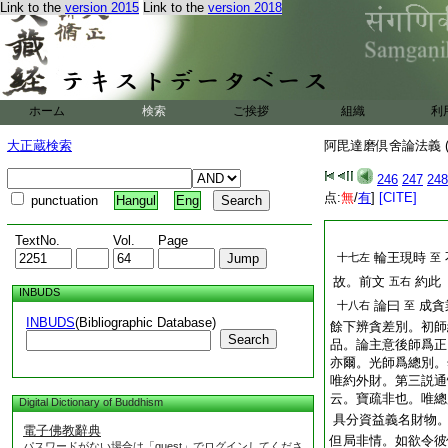
Link to the
version 2015
Link to the
version 2018
ホーム
検索
ご挨拶
組織
利
大正蔵検索
阿毘達磨倶舍論法義 (
246
247
248
点:
無
/
有
]
[CITE]
punctuation
Hangul
Eng
TextNo.
Vol.
Page
輪王現時
十七左
至
故。前文
約此
五右
INBUDS
論曰
成貪
十八右
至
INBUDS
(Bibliographic Database)
餘下辨貪差別。初師
Search
品。論主意後師爲正
亦爾。光師爲總別。
唯約外財。第三説通
云。寶疏非也。唯總
Digital Dictionary of Buddhism
具分資益義名財物
電子佛教辭典
但局非情。如欲令彼
パスワードがない場合は「guest」でログインしてくださ