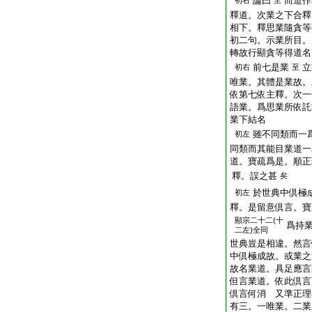
論曰
而造作
初右
至
釋道。次業之下合釋
相下。釋思業隨貪等
初二句。示業所目。
轉故行顯貪等得道名
前七是業
立
初右
至
唯業。其體是業故。
依第七依主釋。次一
語業。爲思業所依託
業下結名
雖不同類而一
初左
同類而其能目業道一
道。寶疏爲是。順正
釋。誤之甚
矣
於世典中倶極
初左
釋。是留意倶言。寶
顯宗二十二(十
爲持
二左)全同
世典豈是相違。然言
中倶極成故。或業之
故名業道。具足應言
但言業道。依此倶言
倶言何消 又準正理
有三。一唯業。二業