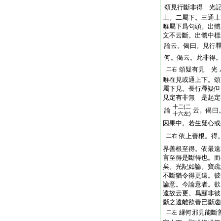
頌見行斷非得 光
上。二屬下。三通上
唯屬下爲句頭。出體
文不云斷。出體中標
論云。偈曰。見行
何。偈云。此非得
頌疑有見 光
二右
唯在見或通上下。頌
屬下見。長行釋疑但
見定有非無 是起定
十二(二
論
云。偈曰
十六左)
因果中。若生疑心或
依上善根。得
二右
界善根至得。依最遠
言至得是斷得也。而
矣。光記如論。寶疏
不斷猶令得更遠。彼
論意。今論意者。欲
遠故云更。爲顯非彼
斷之遠離欲善已斷遠
縁何邪見能斷
二左