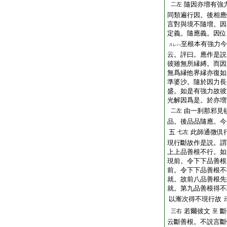
隨因亦増有強
二左
同類遍行因。後相應
言對與境不隨増。因
定義。隨應義。因位
至根本有強力今
スレハ
云。評曰。應作是説
彼雖無所縁縛。而因
無爲縁他界縁亦復如
準婆沙。隨於因力長
盛。如是有強力故彼
光解因爲是。於亦増
由一刹那邪見
二左
品。後品品隨應。今
五
此師通微倶
七左
現行斷故作是説。謂
上上品善根不行。如
現前。令下下品善根
前。令下下品善根不
就。故前八品善根先
就。第九品善根得不
以漸次得不現行故
若爾彼文
斷
三右
至
云斷善根。不説言斷