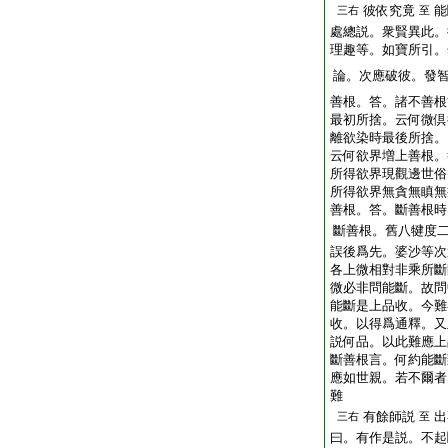
彼依究竟
能
三右
至
處總説。衆賢異此。
理趣等。如寶所引。
論。次應破彼。發
善根。答。諸不善根
最初所捨。云何微倶
離欲染時最後所捨。
云何欲界増上善根。
所得欲界現觀邊世俗
所得欲界無貪無瞋無
善根。答。斷善根時
斷善根。舊八犍度
誤後爲先。婆沙等次
各上微相對非乘所斷
微必非問能斷。故問
能斷是上品收。今難
收。以得爲通釋。又
説何品。以此難應上
斷善根言。何約能斷
應如世親。若不爾者
難
有餘師説
出
三右
至
曰。有作是説。不起