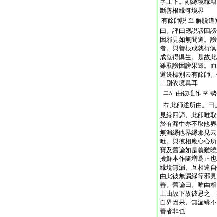
字上下。顯縁境縁籍
斷善根縁何境界
有餘師説
解脱道
至
曰。評曰應説謗因謗
因邪見如無間道。謗
者。與善根成就得倶
成就得倶生。是故此
雖取謗因謗果邊。而
道邊標別云有餘師。
二別依境異耳
由彼唯作
勢
二左
至
此師述所由。曰
右
見縁四諦。此師唯取
於有漏中亦不取他界
無漏縁他界縁邪見云
唯。與彼相應心心所
寶及舊論如是義難曉
撿鮮本作隨増爲正也
縁境無漏。互相違自
由此彼無漏縁等邪見
善。舊論曰。唯由相
上由故下故彼思之 
自界因果。無漏縁不
善者非也