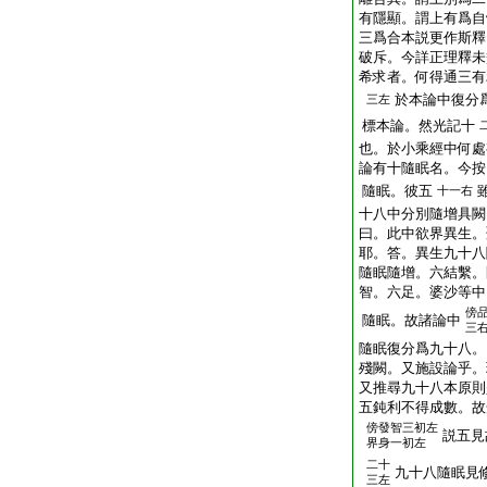
有隱顯。謂上有爲自
三爲合本説更作斯釋
破斥。今詳正理釋未
希求者。何得通三有
於本論中復分
三左
標本論。然光記十
也。於小乘經中何處
論有十隨眠名。今按
隨眠。彼五
十一右
十八中分別隨增具闕
曰。此中欲界異生。
耶。答。異生九十八
隨眠隨增。六結繫。
智。六足。婆沙等中
傍
隨眠。故諸論中
三右
隨眠復分爲九十八。
殘闕。又施設論乎。
又推尋九十八本原則
五鈍利不得成數。故
傍
發智三初左
説五見
界身一初左
二十
九十八隨眠見
三左