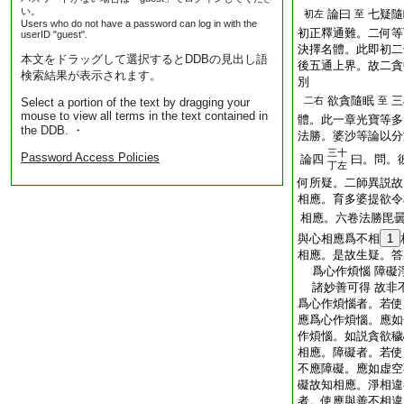
い。
論曰
七疑隨
初左
至
Users who do not have a password can log in with the
初正釋通難。二何等
userID "guest".
決擇名體。此即初二
本文をドラッグして選択するとDDBの見出し語
後五通上界。故二貪
検索結果が表示されます。
別
欲貪隨眠
三
二右
至
Select a portion of the text by dragging your
mouse to view all terms in the text contained in
體。此一章光寶等多
the DDB. ・
法勝。婆沙等論以分
三十
Password Access Policies
論四
曰。問。
丁左
何所疑。二師異説故
相應。育多婆提欲令
相應。六卷法勝毘
與心相應爲不相
1
相應。是故生疑。答
爲心作煩惱 障礙
諸妙善可得 故非
爲心作煩惱者。若使
應爲心作煩惱。應如
作煩惱。如説貪欲穢
相應。障礙者。若使
不應障礙。應如虚空
礙故知相應。淨相違
者。使應與善不相違