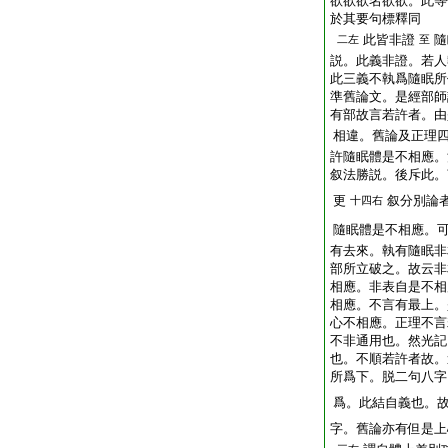
欲欲欲名欲欲。此等
於其要句標釋同
此皆非證
隨
二左
至
説。此義非證。若人
此三義不執爲隨眠所
準舊論文。是經部師
有部故言若許者。由
相違。舊論及正理
許隨眠體是不相應。
叙法勝説。後斥此。
更
叙分別論
十四右
隨眠體是不相應。
有去來。執有隨眠非
部所立破之。故云非
相應。非表自是不相
相應。不言有最上。
心不相應。正理不言
不非通用也。然光記
也。不順若許者故。
所爲下。脱二句八字
爲。此結自義也。
字。舊論亦有但是上