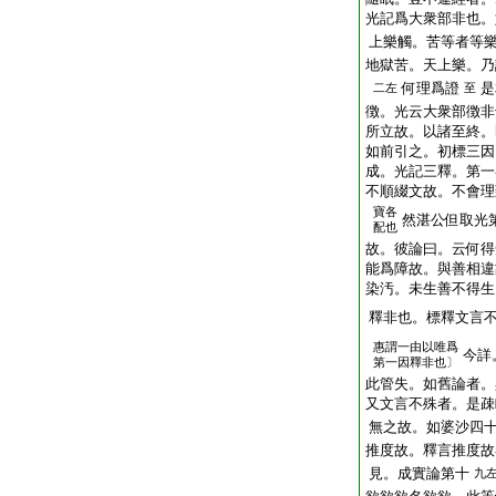
光記爲大衆部非也。
上樂觸。苦等者等
地獄苦。天上樂。乃
何理爲證
是
二左
至
徴。光云大衆部徴非
所立故。以諸至終。
如前引之。初標三因
成。光記三釋。第一
不順綴文故。不會理
寶各
然湛公但取光
配也
故。彼論曰。云何得
能爲障故。與善相違
染汚。未生善不得生
釋非也。標釋文言
惠謂一由以唯爲
今詳
第一因釋非也〕
此管失。如舊論者。
又文言不殊者。是疎
無之故。如婆沙四
推度故。釋言推度故
見。成實論第十
九