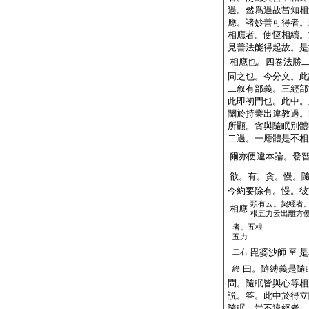
過。然爲過故當知相
應。諸妙善可得者。
相應者。使恆相續。
見善法能得起故。是
相應也。四卷法勝
同之也。今分文。此
二叙有部義。三經部
此即初門也。此中。
關於持業出違教過。
所顯。貪與隨眠別體
二過。一應體是不相
爾亦便違本論。發
欲。有。貪。慢。
今約要除有。慢。彼
頭
有云。契經者
相應
根五力云出離方
者。五根
五力
毘婆沙師
是
二右
至
曰。隨縛義是隨
終
問。隨眠皆與心等相
説。答。此中於得立
隨眠。豈不違經者。