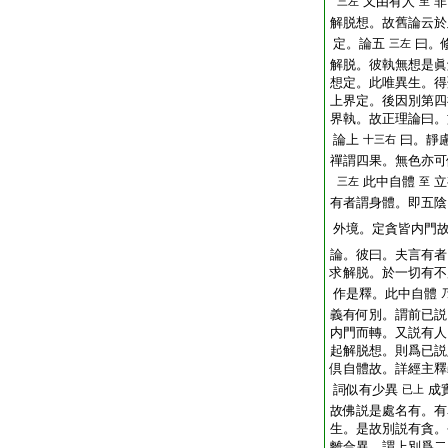
又由有人
非
三左
至
解脱想。故舊論云於
定。論五
曰。
三左
解脱。彼執無想是眞
想定。此唯異生。得
上界定。後因別第四
界執。故正理論曰。
論上
曰。靜
十三右
禪謂四果。無色亦可
此中自體
立
三左
至
有者謂身體。即五陰
外境。定貪皆内門
論。彼曰。夫言有者
求解脱。於一切有不
作是釋。此中自體
義有何別。謂前已説
内門而轉。又説有人
起解脱想。則爲已説
倶自體故。詳經主釋
詞似有少異
成
已上
故佛説是處名有。有
生。是故別説有貪。
離合異。謂上別爲二