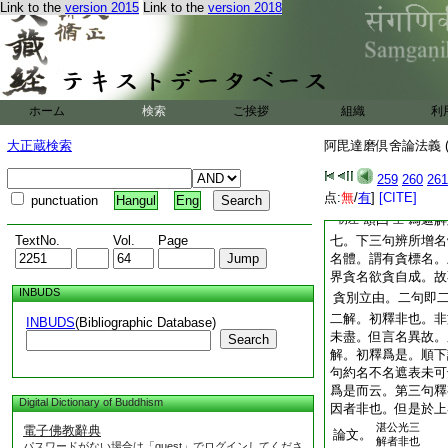
違釋。故光記
三左
Link to the
version 2015
Link to the
version 2018
疏
云。及是相
三右
下
釋句中及
十九右
顯相違釋。必勿謂句
若諸隨眠
有
初左
至
ホーム
検索
ご挨拶
組織
利
科名爲正。光記未足
故。七隨眠出雜含
大正蔵検索
阿毘達磨倶舍論法義 (
長含九
十
三右
七右
259
260
261
七使。其列位悉如今
点:
無
/
有
]
[CITE]
親已前造論。悉約七
punctuation
Hangul
Eng
頌曰
爲遮解
初左
至
TextNo.
Vol.
Page
七。下三句辨所增名
名體。謂有貪標名。
界貪名欲貪自成。故
INBUDS
貪別立由。二句即
二解。初釋非也。非
INBUDS
(Bibliographic Database)
未盡。但言名異故。
Search
解。初釋爲是。順下
句約名不名遮表未可
爲是而云。第三句釋
Digital Dictionary of Buddhism
因者非也。但是於上
湛公光三
電子佛教辭典
論文。
解者非也
パスワードがない場合は「guest」でログインしてくださ