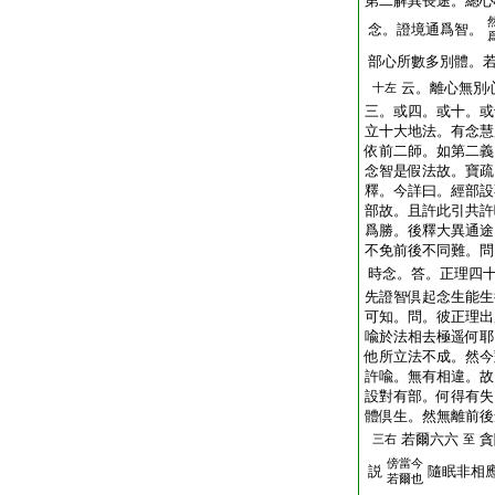
第二解異長途。總心
念。證境通爲智。
部心所數多別體。
云。離心無別
十左
三。或四。或十。或
立十大地法。有念慧
依前二師。如第二義
念智是假法故。寶疏
釋。今詳曰。經部設
部故。且許此引共許
爲勝。後釋大異通途
不免前後不同難。問
時念。答。正理四
先證智倶起念生能生
可知。問。彼正理出
喩於法相去極遥何耶
他所立法不成。然今
許喩。無有相違。故
設對有部。何得有失
體倶生。然無離前後
若爾六六
貪
三右
至
傍
當今
説
隨眠非相
若爾也