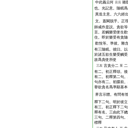
中此義云何
雖
云云
也。光記意。隨眠爲
異造主意。六六經
文。蓋闕脱乎。正
師咸作是説。貪欲等
言。若觸樂受便生歡
住。即於樂受有貪隨
歡悅等。準彼。雜
有三隨眠。彼曰。以
於諸五欲生樂受觸受
故爲貪使所使
言貪分二
二
三左
至
有二。初正釋頌。後
有二。初釋第二句。
句亦有二。初牒前。
擧欲貪名爲準顯基本
界言示體。有問有
釋下二句。明於彼立
有三。初正釋下二句
釋有名。三由此下總
三句。二釋第四句。
標釋