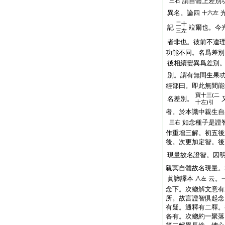
謂自體上差別
三右
異名。論四
十六左
二十
記
竝爾也。今
三左
者非也。彼前不違
功能不同。名爲差別
後相續變異爲差別
別。謂有無間生果
經部曰。即此無間能
寶十三(二
名差別。
十左)引
者。於本識中親生自
如念種子是證
三右
作重增三解。初五後
後。次更加定智。後
現量故名證智。因
親冥自體故名現量。
眞諦譯本
云。
八左
念下。次總解文意有
所。故言證智倶起念
有疑。通釋有二釋。
各有。次總約一聚落