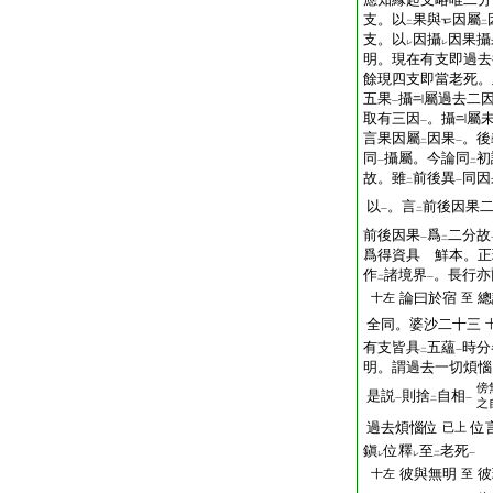
支。以
果與
因屬
二
二
支。以
因攝
因果攝
レ
レ
明。現在有支即過去
餘現四支即當老死。
五果
攝
屬過去二
一
取有三因
。攝
屬
一
言果因屬
因果
。後
二
一
同
攝屬。今論同
初
一
二
故。雖
前後異
同因
二
一
以
。言
前後因果
一
二
前後因果
爲
二分故
一
二
爲得資具 鮮本。正
作
諸境界
。長行亦
二
一
論曰於宿
總
十左
至
全同。婆沙二十三
有支皆具
五蘊
時分
二
一
明。謂過去一切煩惱
傍
是説
則捨
自相
一
二
一
之
過去煩惱位
位
已上
鎭
位釋
至
老死
レ
レ
二
一
彼與無明
彼
十左
至