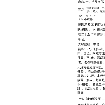
處非
一。法界次第
レ
頭
法花新註一中
三品
一
渉
十紙
。百法
二
一
(四十七丁)分
別大小差別
一
據圓滿者
初特伽
至
取
初説
。不
據
後
二
一
レ
二
理二十五
顯宗
二左
爲
正
レ
大縁起經 中含二
若識不
入
母胎
者
レ
二
一
曰。無也。阿難若識
答曰。不
會。若幻
レ
者。名色轉増長耶
大縁方便經亦同也。
母胎
。赤白爲得
變
一
二
尊廣説如
經。本經
レ
故爾。解云。剋言是
不
相違
。名色至
二
一
二
説
。已云
入胎
。
一
二
一
圓滿
一
有時但説
二
十右
至
應知縁起支略唯二分