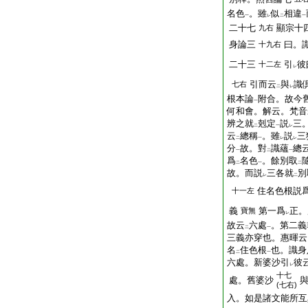
名色
。雖
似
相違
一
レ
二
一
二十七
顯宗十
九右
身論三
曰。
十九右
二十三
引
彼
十二左
レ
引而云
與
識
七右
二
レ
根本論
附合。故今
一
何和會。解云。梵音
辨之就
剋定
説
三
二
一
レ
云
總稱
。雖
説
三
二
一
レ
レ
分
故。對
識蘊
總
一
二
一
爲
名色
。餘別取
二
一
二
故。而説
三各就
別
レ
二
住名色根説
十一左
義
第一爲
正。
寶無
レ
故云
六處
。第二義
二
一
三義亦穿也。惠暉云
名
住色根
也。識身
二
一
六處。新婆沙引
彼
レ
十七
處。舊婆沙
(七右)
入。如是諸文能所互