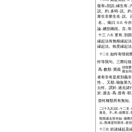
復有
別説
縁生有
四
三
二
説。約
多時
説。約
二
一
衆生非衆生名
説。
一
名
。偈曰
今亦
云云
一
論
總別兩段。言
等
一
レ
十三
更有
別因
八右
二
縁起法有無根縁起法
縁起法。執受縁起法
如何有情前
十二左
何等我句。三際竝疑
頭
指要
爲
數類
寶疏
二
一
寶全同
者有非有是差別義非
性
。又順
瑜伽第九
一
二
云何。謂於
過去諸
二
於
過去
爲
曾有
耶
二
一
二
一
曾何種類所有無知
二(十九左)説
十二支
二
一
善見。不
求
前際言
レ
三
二
類我過去世何如
後際
一
云
類者是性類非
差別
レ
二
於諸縁起及
十三右