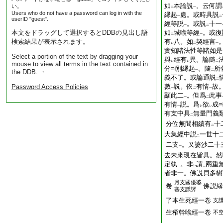
如
本論説
。云何謂
い。
二
一
Users who do not have a password can log in with the
縁起
處。或時具説
一
二
userID "guest".
經等説
。或説
十一
一
二
本文をドラッグして選択するとDDBの見出し語
如
城喩等經
。或復
二
一
検索結果が表示されます。
有
八。如
契經言
レ
二
一
實知諸法性等諸如是
Select a portion of the text by dragging your
與
經有
異。論隨
レ
レ
二
mouse to view all terms in the text contained in
分
別縁起
。隨
所
the DDB. ・
一
二
義不了。或論通説
二
數
説。依
有情
故
Password Access Policies
一
二
一
顯此二
。但爲
此事
一
二
有情
説。爲
欲
成
一
レ
レ
有支中具
無量門義
二
分位無間相續有
十
二
大集經中説
一世十
二
二支
。又婆沙二十
一
去未來現在皆具。然
定執
。非
謂
兩重
一
レ
三
者非一。佛説貝多樹
月支國優婆
卷
佛説縁
塞支謙譯
了本生死經一卷
支
生稻幹喩經一卷
不