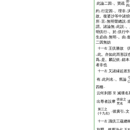
傍
此論二因
。寶疏
一
四
約
行定因
。理非
二
一
二
故。復婆沙等中諸煩
所
言
無明聲總説
一
三
二
謂。諸論無
此説
。
二
一
明倶行
。於
倶行中
一
二
生必由
無明
。由
二
一
二
二因無妨
王倶勝故 
十一右
此。亦如此而形誤
レ
爲
是。麟記依
錯本
レ
二
者非也
又諸縁起差
十一左
有
此列名
。舊論
二
一
(
四種
一
云何刹那
滅壞名
至
傍
寂之
出尊者設摩
梵名
第三之
彼廣引
文
一
レ
(十九右)
識倶三蘊總
十一左
別釋。然舊論七
五