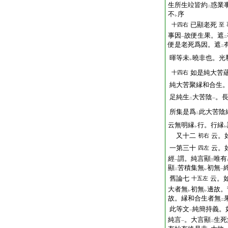
生所生竝皆約
惑業
二
不
序
レ
已顯老死
十四右
至
事因
故便生果。遮
一
二
便是老死爲因。遮
二
暉等未
曉非也。光
レ
如是純大苦
十四右
純大苦聚縁和合生
足純生
大苦陰
。
二
一
所集是爲
此大苦陰
二
云無明縁
行。行縁
レ
レ
又十二
云。
初右
一第三十
云。
四左
經
謂。純言顯
唯有
一
三
顯
苦積集無
初無
二
レ
一
舊論七
云。
十五左
大者無
初無
邊故。
レ
レ
故。縁和合生者無
二
此等文
純簡持義。
一
純言
。大言顯
生死
一
二