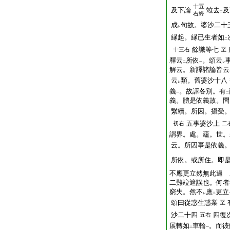
十五
及下論
竝去
及
二
右終
成
句故。婆沙二十
レ
縁起。縁已生者如
二
餘識等七
十三右
至
釋云
所依
。頌云
二
一
レ
解云。新譯諸論皆云
云
類。舊婆沙十八
レ
義
。故譯各別。有
一
二
義。體是依義故。問
繋續。所因。攝受
五事婆沙上
初右
二
謂界。處。蘊。世。
云。所因事是依義
所依。或所住。即
不應更立然無此過 
二難竝遮誤也。何者
窮失。然不
應
更立
レ
二
頌曰從惑生惑業
至
沙二十四
四復
五右
展轉如
車輪
。而彼
二
一