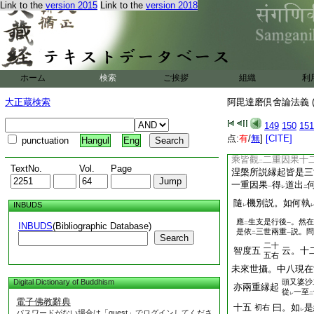
Link to the
version 2015
Link to the
version 2018
爲
顯
生死有
因有
レ
二
レ
レ
前後中際愚
。是故
一
現在五果二因
。如
一
レ
縁起。謂過去十因
因。未來兩果。如
二
ホーム
検索
ご挨拶
組織
利
識八
等説
。
十三右
一
乘
云。如
是十二一
一
レ
大正蔵検索
阿毘達磨倶舍論法義 (
及離
斷常
。施
設
中
上
便致
無窮
。寶師涅
149
150
151
二
一
識破
已云。此言兇
点:
有
/
無
]
[CITE]
一
punctuation
Hangul
Eng
用
故。若謂
無用
一
二
一
乘皆觀
二重因果十
二
TextNo.
Vol.
Page
涅槃所説縁起皆是三
一重因果
得
道出
一
レ
二
隨
機別説。如何執
INBUDS
レ
應
生支是行後
。然在
INBUDS
(Bibliographic Database)
二
一
是依
三世兩重
説。問
二
一
Search
二十
智度五
云。十
五右
未來世攝。中八現在
Digital Dictionary of Buddhism
頭
又婆沙
亦兩重縁起
從
一至
レ
二
電子佛教辭典
十五
曰。如
是
初右
レ
パスワードがない場合は「guest」でログインしてくださ