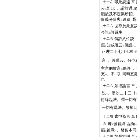
即此懸遠
十一左
至
云
即此
。謂前通
二
一
レ
順後及不定業所招。
依義分位與
遠續
爲
二
一
世尊於此意
十二右
今説
何縁生
二
一
傳許約位説
十二右
應
知或唯云
傳説
レ
二
一
正理二十七
十七右
言
。圓暉云。分位
一
主意朋故言
傳許
。
二
一
支
。不
取
同時五
一
レ
二
也
如彼論言
十二右
至
説
。婆沙二十三
十
一
何縁起法。謂一切有
一切有爲法。故知
素怛監言
十二右
至
辨
發智與
品類
右
下
二
一
攝
彼意
。發智本同
二
一
如是宣説
十二右
至