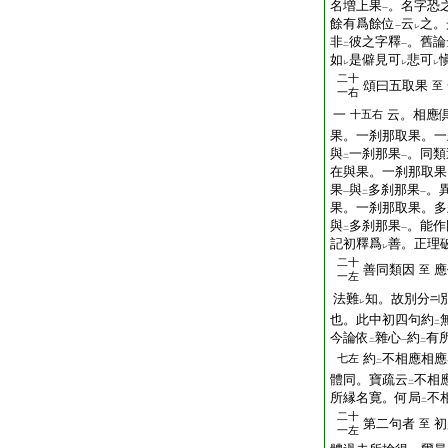
名増上果
。名字恐
一
餘有爲餘位
云
之。
一
レ
非
彼之字釋
。舊論
二
一
如
是僻見可
悲可
レ
レ
レ
二十
頌曰五取果
至
一右
一
云。相應
十五右
果。一刹那取果。一
與
一刹那果
。同類
二
一
在與果。一刹那取果
果
與
多刹那果
。
一
二
一
果。一刹那取果。多
與
多刹那果
。能作
二
一
記初釋爲
善。正理
レ
二十
善同類因
應
至
一左
法難
知。故別分
レ
也。此中初四句約
二
今論依
雜心
約
有
二
一
二
約
不相應相應
七左
二
體同。寶疏云
不相
二
所縁名寛。何局
不
二
二十
第二句者
初
至
一左