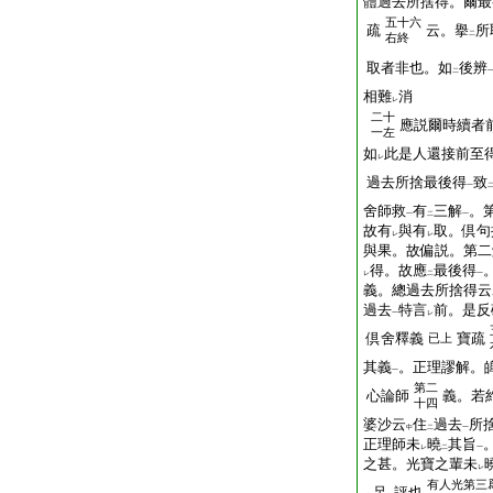
體過去所捨得。爾最
五十六
疏
云。擧
所
二
右終
取者非也。如
後辨
二
相難
消
レ
二十
應説爾時續者
一左
如
此是人還接前至
レ
過去所捨最後得
致
一
舍師救
有
三解
。
一
二
一
故有
與有
取。倶句
レ
レ
與果。故偏説。第二
得。故應
最後得
レ
二
一
義。總過去所捨得云
過去
特言
前。是反
一
レ
倶舍釋義
寶疏
已上
其義
。正理謬解。
一
第二
心論師
義。若
十四
婆沙云
住
過去
所
中
二
一
正理師未
曉
其旨
レ
二
一
之甚。光寶之輩未
レ
有人光第三
足
評也