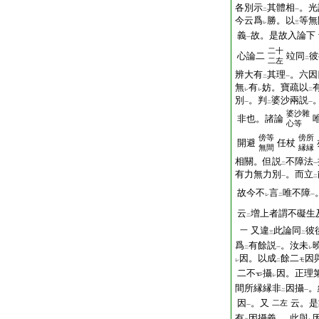
各別示
其體相
。光
二
一
今云爲
勝。以
等無
レ
三
義
故。是故入論下
一
二十
心論二
竝同
彼
二
二左
辨大有
其理
。六因
二
一
無
有
妨。寶疏以
レ
レ
二
別
。判
婆沙兩説
一
二
一
婆沙雜
非也。諸論
心等
傍
等
傍
所
開避
任杖
無間
縁縁
相關。但説
不障法
二
一
有力無力別
。而立
一
二
故今不
言
唯不障
レ
二
一
云
増上者謂不礙生
二
又違
此論同
彼
一
三
二
爲
有餘説
。汝未
二
一
レ
因。以成
餘二
因
モ
レ
二
二不
攝
因。正理
レ
間所縁縁非
因攝
。
二
一
因
。又
云。是
二左
一
有
因攝義
。此與