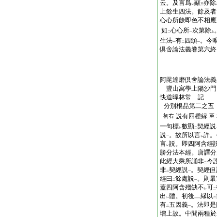
云。及言爲
顯
亦除
レ
三
上餘生四法。餘及者
心心所餘即色不相應
如
心心所
次第除
二
一
上
生法
有
四頌
。今
一
二
一
倶舍論法義卷第六終
阿毘達磨倶舍論法義
豐山寓學上陽沙門
快道暭林常 記
分別根品第二之五
説有四種縁
初右
至
一句標
數顯
契經説
レ
二
説
。故所以言
許。
一
レ
言
説。即四阿含經
レ
勝分法本經。唐譯分
此經大乘所誦非
今
二
非
契經説
。契經但
二
一
經曰
餘處説
。則最
二
一
蓋四阿含殘缺不
可
レ
二
出
體。初後二縁以
レ
二
有
五因義
。法即是
二
一
増上故。中間兩種於