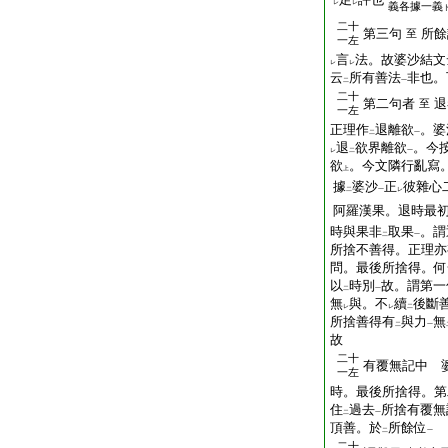
レ
レ
義各據一義
二十
第三句
所餘
至
一左
言
法。故婆沙結文
レ
レ
云
所有善法
非也。
二
一
二十
第二句者
退
至
一左
正理作
退離欲
。婆
二
一
退
欲界離欲
。今
レ
二
一
欲
。今文隣行亂寫
上
據
婆沙
正
彼雜心
二
一
レ
阿羅漢果。退時最
時與果非
取果
。謂
二
一
所捨不善得。正理亦
問。最後所捨得。何
以
時別
故。謂第一
二
一
無
與。不
續
後斷
レ
レ
二
所捨善得有
與力
無
二
一
故
二十
有覆無記中 
一左
時。最後所捨得。第
住
過去
所捨有覆無
二
一
頂善。於
所餘位
二
一
二十