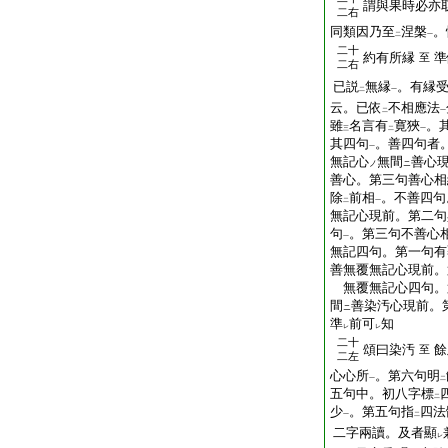
謂與果時必亦
二右
同類因乃至
涅槃
。
二
一
二十
約有所縁
準
至
二右
已説
無縁
。有縁
二
一
云。已依
不相應法
二
一
雖
名言有
寛狹
。
三
二
一
其四句
。善四句者
一
無記心
無間
善心
ノ
ニ
善心。第三句善心相
除
前相
。不善四句
二
一
無記心現前。第二句
句
。第三句不善心
一
無記四句。第一句有
善無覆無記心現前。
無覆無記心四句。
間
善染汚心現前。
ニ
準
前可
知
レ
レ
二十
頌曰染汚
餘
至
二左
心心所
。第六句明
一
二
五句中。初八字標
二
少
。第五句指
四法
一
二
二字兩讀。及者顯
レ