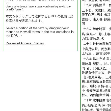
二
い。
鴉足藥草 
十九左
Users who do not have a password can log in with the
userID "guest".
五下切。廣雅曰。純
腹下白不
反哺
者謂
本文をドラッグして選択するとDDBの見出し語
二
一
吉凶
。南人喜
鵲惡
検索結果が表示されます。
一
レ
同
Select a portion of the text by dragging your
醉象將軍 
十九左
mouse to view all terms in the text contained in
爲
象名
不
順
上喩
the DDB. ・
二
一
レ
二
力似
彼故爲
名
レ
レ
Password Access Policies
唯於無覆無
二十右
中言是依聲。簡別辭
工巧三
。故言
於中
一
二
爲此亦通
十九左
至
疏統爲
疑問
。於
二
一
レ
問
者。此甚誤也。
一
唯局有情言此答。若
言
唯局異熟
。三
レ
二
一
應
非有情數亦是異
二
言
。唯於
有情
有
一
二
一
二
中
長養等流應
是異
一
二
性
。四舊論衆生與
一
二
此果但由地
二十左
約
地約
染汚
同
本
レ
二
一
中
彼論
者。遍行因唯
一