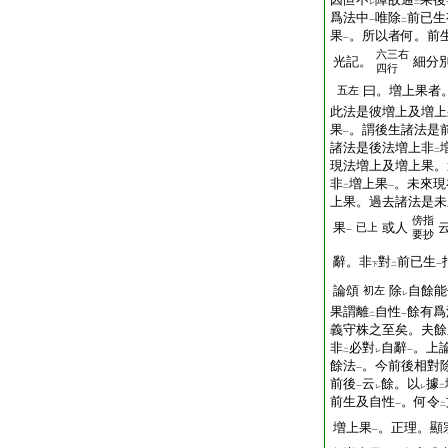
レ
二
爲法中
唯除
前已生
一
二
果
。所以者何。前
一
六三右
光記。
細分
四行
曰。増上果者
五左
此法是彼増上及増上
果
。謂後生諸法是
一
諸法是後法増上非
二
現法増上及増上果。
非
増上果
。未來現
二
一
上果。過去諸法是未
傍
指
果
或人
已上
一
要抄
辭。非
對
前已生
下
二
一
論頌
除
自餘能
初左
レ
果謂離
自性
餘有爲
二
一
義守株之至矣。夫餘
非
必對
自辭
。上
二
レ
一
餘法
。今前後相對
一
前後
云
餘。以
據
一
レ
レ
二
前生及自性
。何令
一
二
増上果
。正理。顯
一