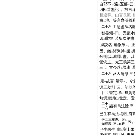
自部不
遍
五部
云
二
一
兼
善無記
。故言
レ
二
一
二
相違釋。由言長流
二
蒙
地。等言齊等義
レ
由慧盡法名
二十左
智盡頌
曰。盡謂永
レ
一
因
此智
苦集次第盡
二
一
滅説名
離繋果
。
二
一
因。離
諸繋縛
證
二
一
二
分明以
滅釋
盡。以
レ
レ
體依主。光三義第三
三
。古今迷
國訓
一
二
一
及因清淨
二十左
至
定
故言
清淨
。今
一
二
一
漏三差別
云。初味
一
目
世善定
與
無貪
二
一
二
無漏定謂出世定。愛
二十
諸有爲法除
至
一右
已生有爲法
別生有
一
傍
五三左終。與
二
云
光釋義
不
異也
一
レ
已生未生
非
増上果
一
二
因但不
障故通
果後