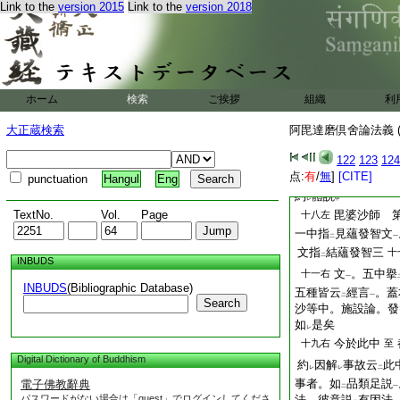
三
Link to the
version 2015
Link to the
version 2018
云云
如燈焔涅槃
十八左
八
曰。外國滅
三左
翻名爲
滅。二彌留
レ
名
滅。婆沙百七十
レ
ホーム
検索
ご挨拶
此云
組織
大滅度
利
二
一
阿毘達磨
十八左
至
大正蔵検索
阿毘達磨倶舍論法義 (
曰。無事無縁法
右
聲
説
體故。今經
122
123
124
一
点:
有
/
無
]
[CITE]
云
一切法自體
初左
punctuation
Hangul
Eng
下
約
體説
レ
甲
TextNo.
Vol.
Page
毘婆沙師 
十八左
一中指
見蘊發智文
二
一
文指
結蘊發智三
十
二
INBUDS
文
。五中擧
十一右
一
INBUDS
(Bibliographic Database)
五種皆云
經言
。蓋
二
一
Search
沙等中。施設論。發
如
是矣
レ
今於此中
十九右
至
Digital Dictionary of Buddhism
約
因解
事故云
此
レ
レ
二
事者。如
品類足説
電子佛教辭典
二
一
パスワードがない場合は「guest」でログインしてくださ
法。彼意説
有因法