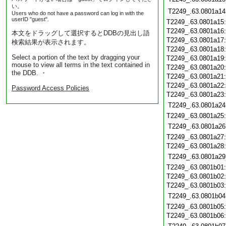
い。
T2249_.63.0801a14
Users who do not have a password can log in with the
userID "guest".
T2249_.63.0801a15
T2249_.63.0801a16
本文をドラッグして選択するとDDBの見出し語
T2249_.63.0801a17
検索結果が表示されます。
T2249_.63.0801a18
Select a portion of the text by dragging your
T2249_.63.0801a19
mouse to view all terms in the text contained in
T2249_.63.0801a20
the DDB. ・
T2249_.63.0801a21
T2249_.63.0801a22
Password Access Policies
T2249_.63.0801a23
T2249_.63.0801a24
T2249_.63.0801a25
T2249_.63.0801a26
T2249_.63.0801a27
T2249_.63.0801a28
T2249_.63.0801a29
T2249_.63.0801b01
T2249_.63.0801b02
T2249_.63.0801b03
T2249_.63.0801b04
T2249_.63.0801b05
T2249_.63.0801b06