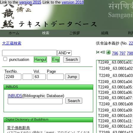
Link to the
version 2015
Link to the
version 2018
T2249_.63.0800c21
T2249_.63.0800c22
T2249_.63.0800c23
T2249_.63.0800c24
T2249_.63.0800c25
ホーム
検索
ご挨拶
組織
利
T2249_.63.0800c26
大正蔵検索
倶舍論本義抄 (No.
22
T2249_.63.0800c27
T2249_.63.0800c28
796
797
798
T2249_.63.0800c29
punctuation
Hangul
Eng
T2249_.63.0801a01
T2249_.63.0801a02
TextNo.
Vol.
Page
T2249_.63.0801a03
T2249_.63.0801a04
INBUDS
T2249_.63.0801a05
T2249_.63.0801a06
INBUDS
(Bibliographic Database)
T2249_.63.0801a07
Search
T2249_.63.0801a08
T2249_.63.0801a09
T2249_.63.0801a10
Digital Dictionary of Buddhism
T2249_.63.0801a11
T2249_.63.0801a12
電子佛教辭典
T2249_.63.0801a13
パスワードがない場合は「guest」でログインしてくださ