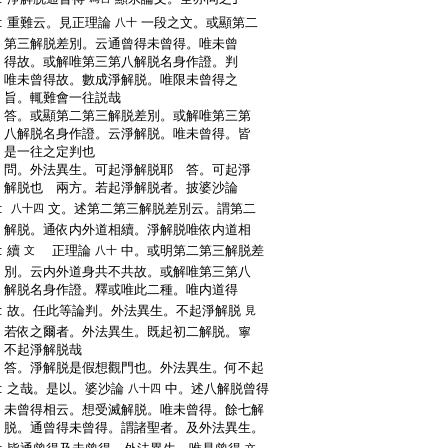
:
重難云。見正理論
一段之文。或顯第二
八十
:
第三解脱差別。云通曾得未曾得。唯未曾
:
得故。或解唯第三第八解脱名身作證。判
:
唯未曾得故。數成淨解脱。唯限未曾得之
:
旨。輒難會一往説哉
:
答。或顯第二第三解脱差別。或解唯第三第
:
八解脱名身作證。云淨解脱。唯未曾得。皆
:
是一往之定判也
:
問。外法異生。可起淨解脱耶
答。可起淨
:
解脱也
兩方。若起淨解脱者。披婆沙論
:
文。述第二第三解脱差別云。謂第二
八十四
:
解脱。通依内外道相續。淨解脱唯依内道相
:
續
正理論
中。或明第二第三解脱差
文
八十
:
別。云内外道身共不共故。或解唯第三第八
:
解脱名身作證。釋或唯此二種。唯内道得
:
故。任此等論判。外法異生。不起淨解脱
見
:
若依之爾者。外法異生。既起初二解脱。寧
:
不起淨解脱哉
:
答。淨解脱是假想觀門也。外法異生。何不起
:
之哉。是以。婆沙論
中。述八解脱曾得
八十四
:
未曾得相云。想受滅解脱。唯未曾得。餘七解
:
脱。通曾得未曾得。謂諸聖者。及外法異生。