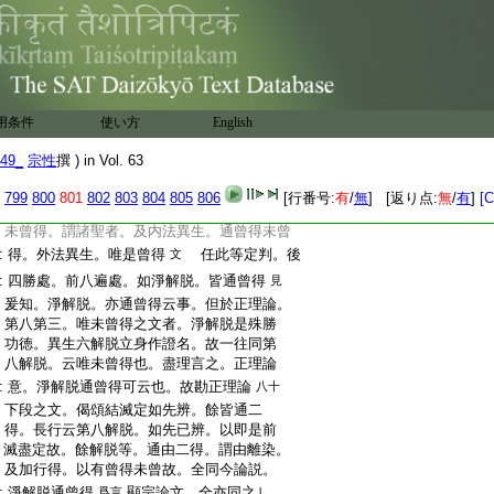
:
曾習。是離染得。未曾習者。唯加行得
婆沙
文
:
論
中。述八解脱曾得相云。想受滅解
八十四
:
脱。唯未曾得。餘七解脱。通曾得未曾得。謂諸
:
聖者。及内法異生。皆通曾得。及未曾得。外法
:
異生。唯是曾得
此等文意無諍。淨解脱道
文
用条件
使い方
English
:
曾得
加之。婆沙論
中。明八勝處曾
見
八十五
49_
宗性
撰 ) in Vol. 63
:
得未曾得相云。皆通曾得未曾得。謂諸聖者。
:
及内法異生。皆通二種。外法異生。唯是曾
799
800
801
802
803
804
805
806
[行番号:
有
/
無
] [返り点:
無
/
有
]
[C
:
得
釋十遍處曾得未曾得相云。皆通曾得
文
:
未曾得。謂諸聖者。及内法異生。通曾得未曾
:
得。外法異生。唯是曾得
任此等定判。後
文
:
四勝處。前八遍處。如淨解脱。皆通曾得
見
:
爰知。淨解脱。亦通曾得云事。但於正理論。
:
第八第三。唯未曾得之文者。淨解脱是殊勝
:
功徳。異生六解脱立身作證名。故一往同第
:
八解脱。云唯未曾得也。盡理言之。正理論
:
意。淨解脱通曾得可云也。故勘正理論
八十
:
下段之文。偈頌結滅定如先辨。餘皆通二
:
得。長行云第八解脱。如先已辨。以即是前
:
滅盡定故。餘解脱等。通由二得。謂由離染。
:
及加行得。以有曾得未曾故。全同今論説。
:
淨解脱通曾得
顯宗論文。全亦同之｣
爲言