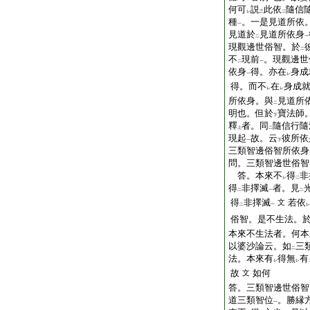
何可
説
此依
隨信
レ
三
二
種
。一是見道所依
一
見道於
見道所依身
二
一
現觀邊世俗智。於
二
不
現前
。現觀邊世
二
一
依身
得。亦在
身成
一
レ
得。而不
在
身成
レ
レ
所依身。與
見道所
二
明也。但於
寶法師
下
釋
者。同
隨信行隨
上
二
現起
故。云
彼所依
一
下
三類智邊俗智所依身
問。三類智邊世俗智
答。本來不
得
非
レ
二
得
非擇滅
者。見
二
一
二
得
非擇滅
若依
文
二
一
レ
俗智。是不生法。
本來不生法者。何本
以婆沙論云。如
三
二
法。本來有
得無
有
レ
レ
故
如何
文
答。三類智邊世俗智
道三類智位
。勝縁
一