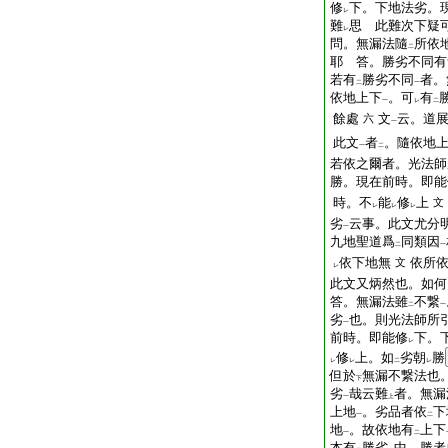
修
下。下地法劣。
レ
難
思
此難次下疑
レ
問。無漏法隨
所依
二
耶
答。勝劣不同有
若有
勝劣不同
者。
二
一
依地上下
。可
有
一
レ
二
餘處
文
云。道
六
一
此文
者
。隨依地
一
二
若依之爾者。光法師
勝。現在前時。即能
時。不
能
修
上
文
レ
レ
レ
劣
云事。此文尤分
一
九地聖道爲
同類因
二
一
依下地無
依所
文
レ
此文又炳然也。如何
答。無漏法雖
不繋
二
一
劣
也。則光法師所
一
前時。即能修
下。
レ
修
上。如
劣朝
勝
レ
レ
二
レ
但於
無漏不繋法也
下
劣
哉云難
者。無漏
一
上
上地
。劣品者依
下
一
二
地
。故依地有
上下
一
二
本有
勝劣
中。勝者