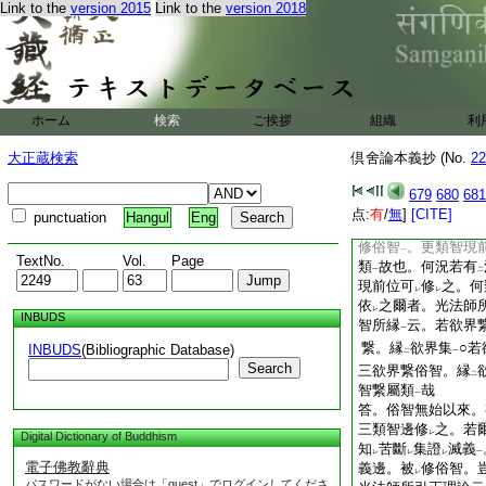
Link to the
version 2015
Link to the
version 2018
存故。此智有
法倶
二
尋云。三類智邊俗智
倶得
者。又可
有
一
二
後得
也。婆沙論中
一
云
兼有
法倶得
二
三
二
一
説
。定知無
法後得
上
一
ホーム
検索
ご挨拶
組織
利
細問答。如
第四卷
二
問。三類智邊俗智。
大正蔵検索
倶舍論本義抄 (No.
22
答。可
有法智繋屬
レ
繋屬類
者。既三類
679
680
681
一
不
可
有
法智繋屬
点:
有
/
無
]
[CITE]
レ
レ
二
punctuation
Hangul
Eng
前之位。各修
自類
二
一
修俗智
。更類智現
一
TextNo.
Vol.
Page
類
故也。何況若有
一
二
現前位可
修
之。何
レ
レ
依
之爾者。光法師
レ
INBUDS
智所縁
云。若欲界
一
繋。縁
欲界集
○若
INBUDS
(Bibliographic Database)
二
一
Search
三欲界繋俗智。縁
二
智繋屬類
哉
一
答。俗智無始以來。
三類智邊修
之。若
レ
Digital Dictionary of Buddhism
知
苦斷
集證
滅義
レ
レ
レ
一
電子佛教辭典
義邊。被
修俗智。
レ
パスワードがない場合は「guest」でログインしてくださ