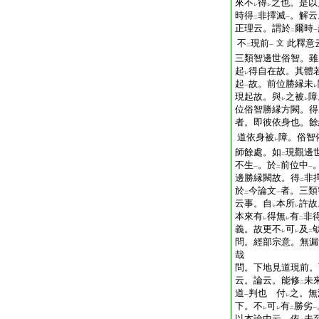
來不
得
之也。是以
レ
レ
時得
非擇滅
。解云
二
一
正理云。謂於
爾時
二
一
不
現前
此釋意
文
二
一
三類智邊世俗智。雖
起
得自在故。其體
レ
起
故。前位勝縁未
一
レ
現起故。與
之被
障
レ
レ
位俗智勝縁方闕。得
者。即彼依身也。餘
道依身被
障。俗智
レ
師餘處。如
現觀邊
二
不生
。於
前位中
一
二
一
邊勝縁闕故。得
非
二
於
今論文
者。三類
二
一
云事。自
本所
許故
レ
レ
本來有
得無
有
非
レ
レ
二
義。故更不
可
及
レ
レ
二
問。經部宗意。無漏
哉
問。下地見道現前。
云。論云。能修
未
二
道
判也
付
之。無
一
レ
下。不
可
有
勝劣
レ
レ
二
一
以本論中云。依
未