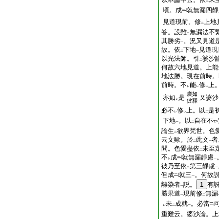
二
頃。成
就無漏四靜
見道現前。修
上地
二
答。設雖
無漏法不
二
其勝劣
。況又見道
一
故。依
下地
見道現
二
一
以光法師。引
婆沙
二
何故六地見道。上能
地法勝。現在前時。
前時。不
能
修
上
レ
レ
レ
廣如
亦如
是
又婆沙
レ
彼釋
必不
修
上。以
是
レ
レ
二
下地
。以
自在不
一
二
論生
欲界梵世。色
二
云文歟。於
此文
者
二
一
問。色愛盡依
未至
二
不
成
就無漏靜慮
レ
一
彼乃至依
第三靜慮
二
一
但成
就三
。何故
一
離染者
説。
1
有
一
勝果道
現前修
無漏
一
二
未
成就
。必當
レ
二
一
重難云。婆沙論。上