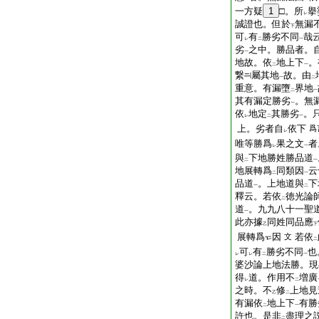
一方疑
1
□。所
擧
レ
誠證也。但於
無漏
下
可
有
勝劣不同
哉
レ
二
一
劣
之中。勝品者。
一
地故。依
地上下
。
二
一
繋
屬其地
故。由
一
二
重意。有漏墮
界地
二
一
其有漏定勝劣
。無
一
依
地定
其勝劣
。
レ
二
一
上。劣者自
依下
爲
レ
唯等勝爲
果之文
者
レ
一
與
下地勝姓勝品道
二
一
地展轉爲
同類因
云
二
一
品道
。上地道與
下
一
二
釋云。若依
徳光論
二
道
。九九八十一聖
一
此亦據
同姓同品應
乙
下
展轉爲
因
若依
文
二
可
有
勝劣不同
也
レ
レ
二
一
婆沙論上地法勝。現
得
道。作用不
増廣
レ
二
之時。不
修
上地見
乙
二
有漏依
地上下
有勝
二
一
許也。是非
盡理之
二