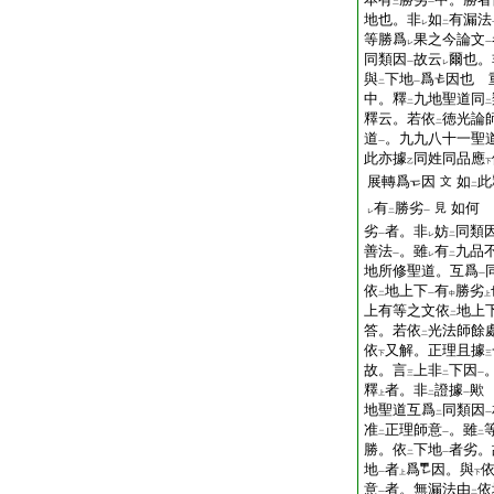
二
一
地也。非
如
有漏法
レ
二
等勝爲
果之今論文
レ
一
同類因
故云
爾也。
一
レ
與
下地
爲
因也
重
二
一
中。釋
九地聖道同
二
二
釋云。若依
徳光論
二
道
。九九八十一聖
一
此亦據
同姓同品應
乙
下
展轉爲
因
如
此
文
二
有
勝劣
如何
見
レ
二
一
劣
者。非
妨
同類
一
レ
二
善法
。雖
有
九品
一
レ
二
地所修聖道。互爲
一
依
地上下
有
勝劣
二
一
中
上
上有等之文
依
地上
二
答。若依
光法師餘
二
依
又解。正理且據
下
三
故。言
上非
下因
三
二
一
釋
者。非
證據
歟
上
二
一
地聖道互爲
同類因
二
一
准
正理師意
。雖
二
一
二
勝。依
下地
者劣。
二
一
地
者
爲
因。與
一
上
下
意
者。無漏法由
依
一
二