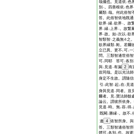
哉儀也。見道依
色
二
別
。四善根依
色界
一
二
屬類
哉。何此俗智
一
答。此俗智依地既通
欲界
縁
欲界
。故
一
二
一
界
縁
上界
。故繋
一
二
一
界
故。如
次以
欲
一
下
二
智類智
之義無
之
一
欲界縁類
歟。若爾
一
立已異。更不
可
一
レ
二
問。三類智邊世俗智
可
同耶
答可
各別
レ
二
與
見道
有漏
2
有
二
一
豈同哉。是以光法師
身定不生故。謂隨信
引
此智
起
在
見道
二
一
上
二
身與見道
同者。豈
一
爾者。見
寶法師餘
二
論云。謂彼所依身。
見道
時。無
容
得
一
レ
レ
レ
既闕
勝縁
。故不
二
一
レ
邊
4
依智所身。與
答。三類智邊俗智所
體可
各別
也。故婆
二
一