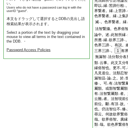
光法師所引正理論云
い。
即以
縁
苦諦行相
レ
二
一
Users who do not have a password can log in with the
界繋者。縁
上苦諦
userID "guest".
二
一
色界繋者。縁
上集
二
本文をドラッグして選択するとDDBの見出し語
滅
。色界繋者。縁
検索結果が表示されます。
一
法智繋攝。色界俗
Select a portion of the text by dragging your
論中。述
此智所縁
mouse to view all terms in the text contained in
二
一
所應
縁
欲界三諦
the DDB. ・
一
二
一
色界三諦
。有説。
一
Password Access Policies
三界三諦
。
1
有
一
無漏智
法分類分各
一
類
云事。此文又分
一
縁俗智也。更不
可
レ
レ
凡見道位。法類忍智
漏智品
論
之。於
一
レ
二
修
。可
有
法智繋
一
レ
二
屬類。或類智繋屬類
有
法智繋屬類
者。
二
一
云難
者。法智現前
上
前位。斷
有頂
故。
二
一
也。仍法智位不
修
レ
レ
尋云。何故欲界繋俗
哉。欲界俗智。廣縁
類
哉。欲色界繋俗
一