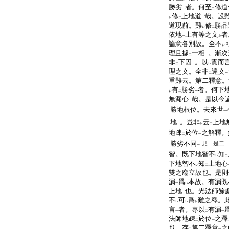
勝劣
者。何至
修道
一
二
修
上地道
哉。設
レ
二
一
道現前。難
修
勝品
レ
二
依地
上有等之文
者
一
上
論意各別故。全不
レ
理且據
一相
。漸次
二
一
非
下因
。以
實而
二
一
レ
理之文。全非
違文
二
一
重難云。第二釋意。
有
勝劣
者。何下
レ
二
一
無漏心
哉。是以今
一
勝地根位。去來世
一
地
。豈非
云
上地
一
レ
二
地疎
於位
之解釋。
二
一
勝劣不同
見
是二
一
智。既下地智不
知
レ
二
下地智不
知
上地心
レ
二
雙之廢立故也。是則
漏
爲
本故。有漏既
一
レ
上地
也。光法師餘
一
不
可
爲
難之釋。
レ
レ
レ
言
者。專以
有漏
一
二
一
法師地疎
於位
之釋
二
一
也。存
第二釋意
之