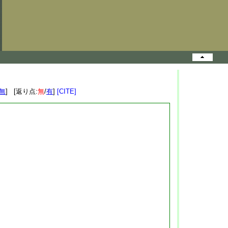
無
] [返り点:
無
/
有
]
[CITE]