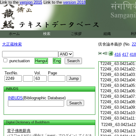
Link to the
version 2015
Link to the
version 2018
T2249_.63.0420c20
T2249_.63.0420c21
T2249_.63.0420c22
T2249_.63.0420c23
T2249_.63.0420c24
T2249_.63.0420c25
ホーム
検索
ご挨拶
組織
利
T2249_.63.0420c26
T2249_.63.0420c27
大正蔵検索
倶舍論本義抄 (No.
22
T2249_.63.0420c28
416
417
418
T2249_.63.0420c29
punctuation
Hangul
Eng
T2249_.63.0421a01
T2249_.63.0421a02
TextNo.
Vol.
Page
T2249_.63.0421a03
T2249_.63.0421a04
T2249_.63.0421a05
INBUDS
T2249_.63.0421a06
T2249_.63.0421a07
INBUDS
(Bibliographic Database)
T2249_.63.0421a08
Search
T2249_.63.0421a09
T2249_.63.0421a10
T2249_.63.0421a11
Digital Dictionary of Buddhism
T2249_.63.0421a12
電子佛教辭典
T2249_.63.0421a13
パスワードがない場合は「guest」でログインしてくださ