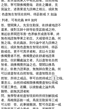
:
覺。若夫聲聞乘人中有此類者。自然得戒
:
之類。寧可限佛獨覺哉
若依之爾者。見
:
當論文。述善業道九倶轉之相云。或依無
:
色盡無生智現在前時。得苾芻戒
如論
文
:
判者。可有此義
如何
被得
:
答。聲聞乘人。先安住勤策。依靜慮地證不
:
還果。後對五師十師等欲受苾芻戒之時。
:
漸起欲界聞思等善･色界修所成善等畢。終
:
無色地證無學果之初念。大戒發得之義。何
:
無之哉。依此義故。則今論中述九倶轉之
:
相云。或依無色盡無生智現在前時。得苾
:
芻戒也。更不可異求者歟。若以今文顯
:
佛獨覺者不然。佛獨覺必依靜慮地證果
:
故也。但於爾處論文者。凡以盡智名自然
:
智者。就佛獨覺所論之也。聲聞以佛爲
:
依止。依教力證果故。無無師自覺之義。何
:
可以彼盡智名自然智哉。彼盡智既非自
:
然智。所得之戒品。寧可自然得戒之
1
□哉。
:
重意云。自然得戒唯限佛獨覺盡智位得戒
:
可通三乘也。若爾。以彼餘處之論判爲
:
難勢。頗無其謂者歟
:
問。無學聖者初盡智現前時所得別解脱戒
:
者。爲唯限苾芻一戒。爲當亘勤策等三戒
:
可云耶
答。此事雖難測。暫可存苾芻一戒
:
亘勤策等三戒之義也
兩方。若唯限苾