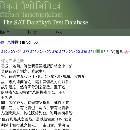
:
疏中不説之云難者。於不善業道者。自
:
一倶轉至六倶轉。於色業中。偏約處中分
:
別故。不説不律儀。尤有其謂。何可疑之
:
哉。乘之明七倶轉八倶轉之義故。唯約處
:
中亦明之。豈不爾哉。況論中述如是五六
:
七皆如理應知。釋中判餘未説者。思量可
用条件
使い方
English
:
知。寧非顯攝不律儀之義哉。依之重見
:
下文論述謂於欲界天鬼傍生及人三洲。十
49_
宗性
撰 ) in Vol. 63
:
惡業道皆通成現
光法師釋云。又准此。
文
419
420
421
422
423
424
425
426
427
428
429
430
431
[行番号:
有
/
:
不律儀名爲業道。言非業道。非細尋文
文
:
何可異求之哉
:
尋云。若爾。何故明善業道思倶轉之中。多
:
分約律儀分別之。遮處中耶
:
答。律儀方五･八･十･具。定･散･漏･無漏。其數多
:
故。專約律儀論之。處中其體羸劣而非多。
:
故引遮之。然有可分別之謂故。至下述
:
倶轉者○五倶轉者○八倶轉者等也。不可
:
有相違
:
問。聲問乘人。初盡智位得具足戒義可有
:
耶
答。可有此義也
兩方。若有此義者。
:
凡聲聞乘人。其根既劣品也。何可有初盡智
:
位得具足戒之義哉。是以披餘處
之論
十四
:
判述十種得戒之相云。一由自然。謂佛獨