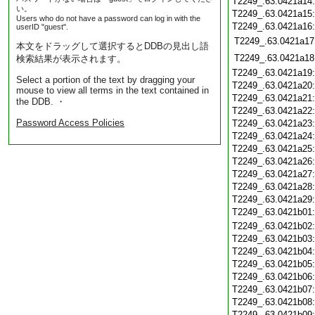
T2249_.63.0421a14
い。
T2249_.63.0421a15
Users who do not have a password can log in with the
T2249_.63.0421a16
userID "guest".
T2249_.63.0421a17
本文をドラッグして選択するとDDBの見出し語
T2249_.63.0421a18
検索結果が表示されます。
T2249_.63.0421a19
Select a portion of the text by dragging your
T2249_.63.0421a20
mouse to view all terms in the text contained in
T2249_.63.0421a21
the DDB. ・
T2249_.63.0421a22
Password Access Policies
T2249_.63.0421a23
T2249_.63.0421a24
T2249_.63.0421a25
T2249_.63.0421a26
T2249_.63.0421a27
T2249_.63.0421a28
T2249_.63.0421a29
T2249_.63.0421b01
T2249_.63.0421b02
T2249_.63.0421b03
T2249_.63.0421b04
T2249_.63.0421b05
T2249_.63.0421b06
T2249_.63.0421b07
T2249_.63.0421b08
T2249_.63.0421b09