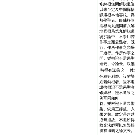
修練根無間解脱道位
以未至定及中間禪捨
靜慮根本地喜根。爲
無學聖者。修練根位
捨根爲九無間前八解
地喜根爲第九解脱道
婆沙論中。不擧用苦
作事之類云難者。既
行。作所作事之類畢
二通行。作所作事之
問。樂根證不還果聖
進云。今論云。以無
時得有退義
付之
文
任種姓利鈍。設雖樂
姓若鈍根者。豈不退
證捨根證不還果聖者
修練根。證不還果之
例可同如何
答。樂根證不還果聖
染。依第三靜慮。入
果之類。故定是超越
必無退故。不退所得
故光法師釋以無樂根
得有退義之論文云。