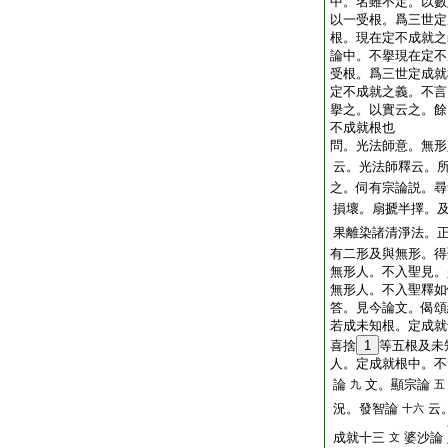
中。名雖不定。以數
以一受根。爲三世定
根。現在定不成就
論中。不擧現在定不
受根。爲三世定成
定不成就之義。不
擧之。以實云之。餘
不成就根也
問。光法師意。無形
云。光法師釋云。
之。伺有宗論説。尋
損壞。扇搋半擇。
果離染諸清淨法。
有二形及與無形。得
無形人。不入聖見。
無形人。不入聖釋如
答。見今論文。偈頌
若成未知根。定成
喜捨
1
等五根及未
人。定成就根中。
論
文。顯宗論
九
五
況。發智論
云
十六
成就十三
婆沙論
文