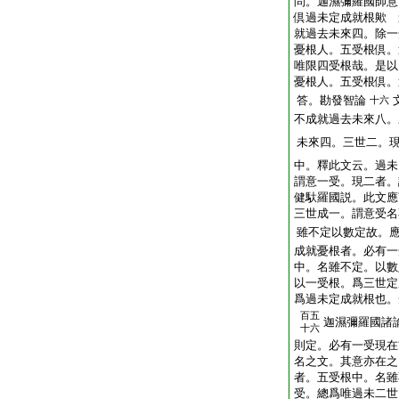
問。迦濕彌羅國師意
倶過未定成就根歟
進
就過去未來四。除一
憂根人。五受根倶。
唯限四受根哉。是以
憂根人。五受根倶。
答。勘發智論
十六
不成就過去未來八。
未來四。三世二。
中。釋此文云。過未
謂意一受。現二者。
健馱羅國説。此文應
三世成一。謂意受
雖不定以數定故。
成就憂根者。必有
中。名雖不定。以數
以一受根。爲三世定
爲過未定成就根也
百五
迦濕彌羅國諸
十六
則定。必有一受現在
名之文。其意亦在之
者。五受根中。名雖
受。總爲唯過未二世