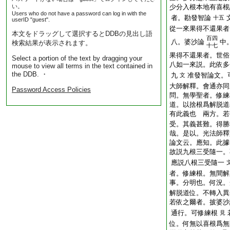
い。
少分入根本地有喜根
Users who do not have a password can log in with the
者。勘發智論
十五
userID "guest".
從一來果得不還果者
本文をドラッグして選択するとDDBの見出し語
百四
八。婆沙論
中
検索結果が表示されます。
十七
果得不還果者。世俗
Select a portion of the text by dragging your
八如一來説。此依多
mouse to view all terms in the text contained in
the DDB. ・
九
准發智論文。
文
大師解釋。會通亦同
Password Access Policies
問。無學聖者。修練
道。以捨根爲解脱道
有此義也
兩方。若
受。其義甚難。得勝
哉。是以。光法師釋
論文云。應知。此據
故説九根三受隨一。
應説八根三受隨一
者。修練根。無間解
事。分明也。何況。
解脱道位。不轉入異
若依之爾者。披婆沙
通行。可修練根
見
位。何無以喜根爲無