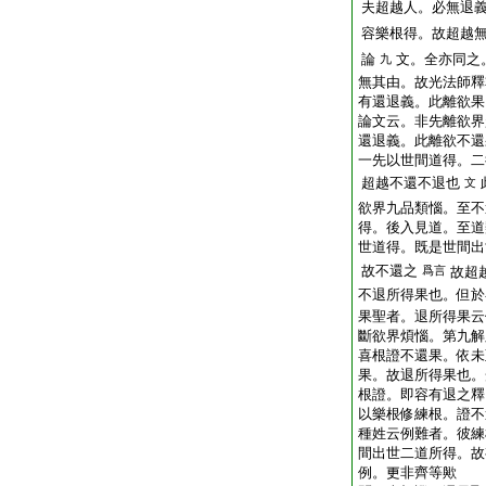
夫超越人。必無退
容樂根得。故超越
論
文。全亦同之
九
無其由。故光法師釋
有還退義。此離欲果
論文云。非先離欲界
還退義。此離欲不還
一先以世間道得。二
超越不還不退也
文
欲界九品類惱。至不
得。後入見道。至道
世道得。既是世間出
故不還之
爲言
故超
不退所得果也。但於
果聖者。退所得果云
斷欲界煩惱。第九解
喜根證不還果。依未
果。故退所得果也。
根證。即容有退之釋
以樂根修練根。證不
種姓云例難者。彼練
間出世二道所得。故
例。更非齊等歟