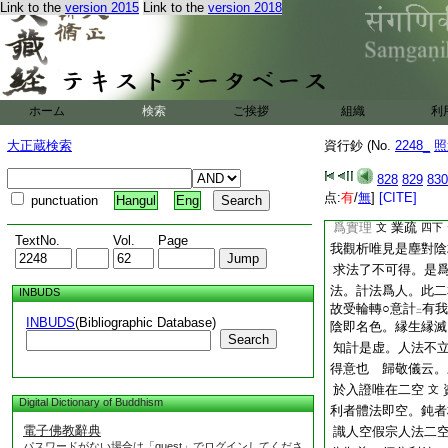
不可有其理性相二觀
Link to the
version 2015
Link to the
version 2018
如何哉 答。且就性
也。雖同小乘。毘曇
名宗。兼明法空。但
義歟。然而假宗利機
云。故入觀也
一上
ホーム
検索
ご挨拶
組織
利
縁習
同記云。人
文
觀。病除藥者。故云
大正蔵検索
資行鈔 (No.
2248_
照
觀照理。理空故。
828
829
830
持記
云。小
上一上
点:
有
/
無
]
[CITE]
punctuation
Hangul
Eng
則兼法空。置名權理
爲實理
業疏
文
四下
TextNo.
Vol.
Page
我觀析唯見是塵對陰
求法了不可得。是
法。計法爲人。此二
INBUDS
故受輪轉○意計
有我
二
INBUDS
(Bibliographic Database)
陰即名色。縁生縁滅
Search
知計是虚。人法不
得意也 歸敬儀云。
於入證唯在二空
文
Digital Dictionary of Buddhism
利者體法即空。鈍者
電子佛教辭典
識人空假宗人法二
パスワードがない場合は「guest」でログインしてくださ