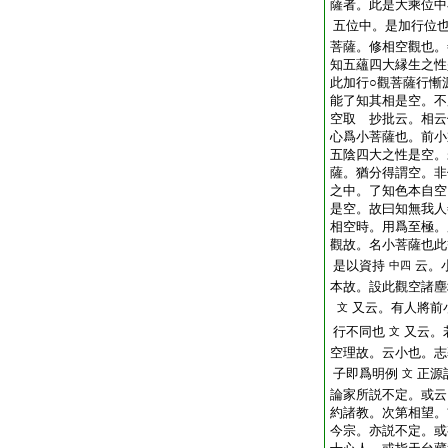
薩者。此是大乘位中
五位中。是加行位
菩薩。修相空觀也。
知五蘊四大縁生之性
此加行○觀菩薩行慚
能了知其相是空。不
空取 抄批云。相云
心爲小菩薩也。前小
五陰四大之性是空。
薩。猶分得謂空。非
之中。了知色本自空
是空。故曰知無我人
相空時。用爲至極。
觀故。名小菩薩也此
是以資持
云。
中四
本故。設此觀空諸塵
又云。有人將前
文
行不同也
又云。
文
空理故。云小也。志
子即爲明例
正源
文
論家所説不定。或云
約諸教。次第相望。
今宗。亦説不定。或