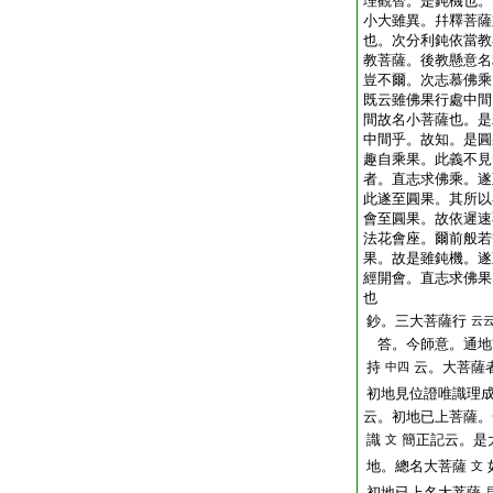
理觀智。是鈍機也。
小大雖異。幷釋菩薩
也。次分利鈍依當教
教菩薩。後教懸意名
豈不爾。次志慕佛乘
既云雖佛果行處中間
間故名小菩薩也。是
中間乎。故知。是圓
趣自乘果。此義不見
者。直志求佛乘。遂
此遂至圓果。其所以
會至圓果。故依遲速
法花會座。爾前般若
果。故是雖鈍機。遂
經開會。直志求佛果
也
鈔。三大菩薩行
云
答。今師意。通地
持
云。大菩薩
中四
初地見位證唯識理
云。初地已上菩薩。
識
簡正記云。是
文
地。總名大菩薩
文
初地已上名大菩薩