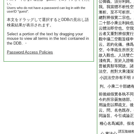
公御義。須分利鈍。
い。
我。我當體不析性空
Users who do not have a password can log in with the
userID "guest".
漸析。至不可析所。
總對辨假實二宗也。
本文をドラッグして選択するとDDBの見出し語
二十部小乘云利鈍也
検索結果が表示されます。
云體法即空也。空我
云者又重對辨假實行
Select a portion of the text by dragging your
mouse to view all terms in the text contained in
觀中攝二空觀旨樣申
the DDB. ・
云。若約化儀。佛爲
空。今準疏生所所文
Password Access Policies
故入觀也。人法雙亡
淺有異。至於入證唯
普被異類等聞故。諸
法空。然對大乘淺深
小説法空亦有不明
判。小乘二十部總
前後細假實各執不同
今約所宗曇無徳部。
用論意以釋疏文。後
云。問。名色既存。
同論旨。今引成論正
種心名爲滅諦。假
謂五陰細
實法心
心