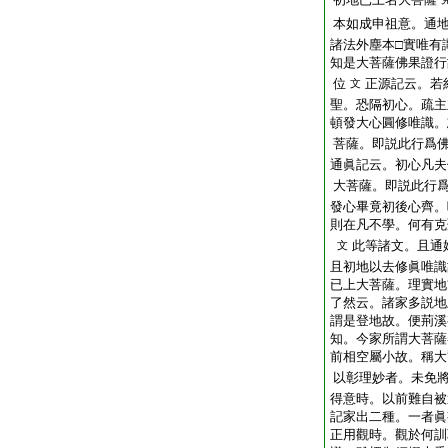
本如成申祖意。通
諸法外塵本□實唯有
知是大菩薩佛果證行
位
正源記云。若
文
聖。恐隔初心。疏主
頓發大心圓修唯識。
菩薩。即説此行爲
通眞記云。初心凡夫
大菩薩。即説此行
發心畢竟初後心齊。
則在凡不學。何有克
此等諸文。且通
文
且初地以去修眞唯識
已上大菩薩。理實地
了然云。諸家多説地
謂是登地故。便荊溪
知。今家所謂大菩薩
前相空屬小故。稱大
以彰理妙者。未免
得意時。以前難自被
記家出二種。一者眞
正用觀時。觀於何訓