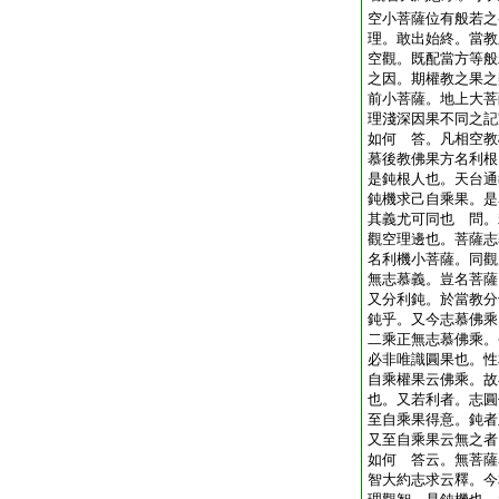
空小菩薩位有般若之
理。敢出始終。當教
空觀。既配當方等般
之因。期權教之果之
前小菩薩。地上大菩
理淺深因果不同之記
如何 答。凡相空教
慕後教佛果方名利根
是鈍根人也。天台通
鈍機求己自乘果。是
其義尤可同也 問。
觀空理邊也。菩薩志
名利機小菩薩。同觀
無志慕義。豈名菩薩
又分利鈍。於當教分
鈍乎。又今志慕佛乘
二乘正無志慕佛乘。
必非唯識圓果也。性
自乘權果云佛乘。故
也。又若利者。志圓
至自乘果得意。鈍者
又至自乘果云無之者
如何 答云。無菩薩
智大約志求云釋。今