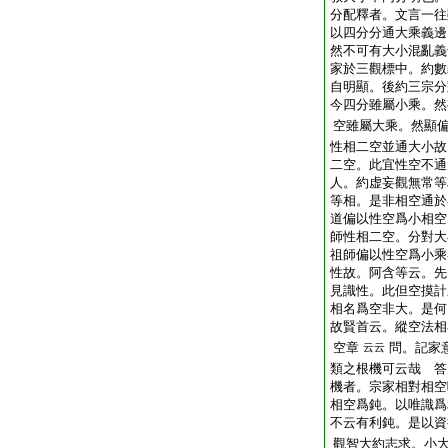
分配釋者。文言一往
以四分分通大乘義邊
然不可有大小混亂義
家於三觀標中。約數
自明顯。後約三宗分
今四分雖屬小乘。然
空雖屬大乘。然顯
性相二空並通大小故
二空。此宜性空不通
人。約虚妄觀無常等
等相。是非相空通於
道偏以性空爲小相空
師性相二空。分對大
祖師偏以性空爲小乘
性故。阿含等云。先
見識性。此但空摸計
相名爲空非大。是何
故賢首云。縱空法相
空章
問。記家
云云
類之根機可云哉 答
機者。宗家相對相空
相空爲鈍。以唯識爲
不云有利鈍。是以資
觀智大約志求。小