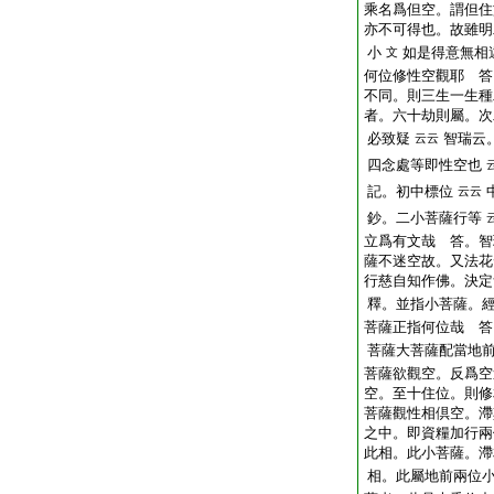
乘名爲但空。謂但住
亦不可得也。故雖明
小
如是得意無相
文
何位修性空觀耶 答
不同。則三生一生種
者。六十劫則屬。次
必致疑
智瑞云
云云
四念處等即性空也
記。初中標位
云云
鈔。二小菩薩行等
立爲有文哉 答。智
薩不迷空故。又法花
行慈自知作佛。決定
釋。並指小菩薩。
菩薩正指何位哉 答
菩薩大菩薩配當地
菩薩欲觀空。反爲空
空。至十住位。則修
菩薩觀性相倶空。滯
之中。即資糧加行兩
此相。此小菩薩。滯
相。此屬地前兩位