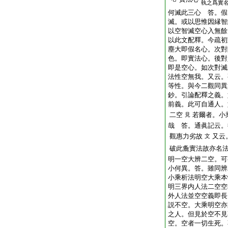
執之爲實
何滅此三心 答。假
滅。或以思惟因縁智
以空智滅空心入無餘
以此文配釋。今疏初
塵大即假名心。次對
色。即實法心。後對
即是空心。如次對滅
法性空無我。又云。
等性。與今二觀同異
鈔。引論配釋之義。
前義。此可自通人。
二空
若爾者。小
見
哉 答。通眞記云。
觀惠力劣故
又云
文
破此麁實法故亦名
明一空大辨二空。可
小何異。答。雖同辨
小乘析法明空大乘本
明三界内人法二空空
外人法並空空義即長
説不空。大乘明空亦
之人。但見於空不見
空。空者一切生死。