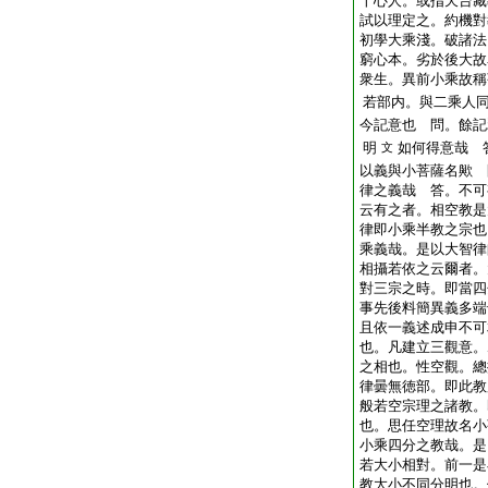
十心人。或指天台藏
試以理定之。約機對
初學大乘淺。破諸法
窮心本。劣於後大故
衆生。異前小乘故稱
若部内。與二乘人
今記意也 問。餘記
明
如何得意哉 
文
以義與小菩薩名歟 
律之義哉 答。不可
云有之者。相空教是
律即小乘半教之宗也
乘義哉。是以大智律
相攝若依之云爾者。
對三宗之時。即當四
事先後料簡異義多端
且依一義述成申不可
也。凡建立三觀意。
之相也。性空觀。總
律曇無徳部。即此教
般若空宗理之諸教。
也。思任空理故名小
小乘四分之教哉。是
若大小相對。前一是
教大小不同分明也。