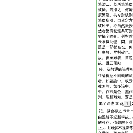
繁濫二。既所繁繁廣
被攝。若攝之。何能
廣繁濫。共今對破刪
繁廣所引。自然定方
破所出。亦自然廣授
然者繁廣繁濫共可對
雖攝全除刪。剋對首
云唯據此也 問。首
題是一部都名也。何
行事故。局對破也。
故。但至難者。首題
故。且云爾歟
鈔。及教通餘論理
諸論得意不同義解歟
者。如諸論中。或云
教無教。如多論中。
中。作戒是色。無作
判。理相難知。要是
能了達也
文
此
1
記。據合存之
云云
由難解不逗新學故
ニ
解可存。依難解不引
止
由難解不逗新
タシ