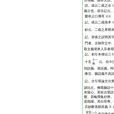
合我義。雖存文證。
説。或云二疏之全
義云也。節古記云。
鑒依止口傳耳
云云
記。或云二疏張本
鈔云。二疏之草剏
記。容彼之説明其
門者。古師所立中
取文義堪來入宗者尋
記。初引本律出三
十一
十五
云。自今
枚
別説義。當説義。時
佛言。聽説義不具
記。次引母論文出
諸比丘。佛既聽説十
有疑心。若欲次第説
厭。若略撰集好辨。
是因縁。具白世尊。
言妙辭直顯其義
文
宋音シム