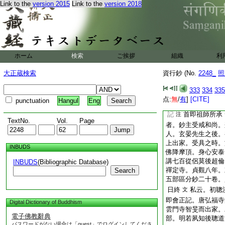
法正･法時･法聰･道
Link to the
version 2015
Link to the
version 2018
南山也
記
隋朝人依洪聽
注
三人共洪遵弟子
見
二人洪遵弟子。智首
記相違。如何 答。
ホーム
検索
ご挨拶
組織
利
二人事也。依洪已下
大正蔵検索
資行鈔 (No.
2248_
照
無相違歟。
2
濟云
列道洪也。爾者洪誰
333
334
335
道雲之弟子也。會正
点:
無
/
有
]
[CITE]
punctuation
Hangul
Eng
人弟子。其首師上
記
首即祖師所承
注
TextNo.
Vol.
Page
者。鈔主受戒和尚。
人。玄晏先生之後。
上出家。受具之時。
INBUDS
佛降摩頂。身心安泰
講七百從侶莫後超倫
INBUDS
(Bibliographic Database)
禪定寺。貞觀八年。
Search
五部區分鈔二十卷。
日終
私云。初聰
文
即會正記。唐弘福寺
Digital Dictionary of Buddhism
雲門寺智旻而出家。
電子佛教辭典
部。明若夙知後聰道
パスワードがない場合は「guest」でログインしてくださ