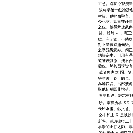
主意。道我今智淺量
故略擧後一戲論謗
智故。動輕侮聖言。
今記意。智實雖疎庸
之也。被得釆摭衆典
鈔。雖然
簡正
云云
歟。今記意。不隣次
對上量實疎庸句歟。
之字難得意歟。簡正
結歸宗本。引用有憑
道智淺識微。淺不合
縱也。然其習學皆有
戲論奪也
問。餘
文
得意歟 答。爾也。
亦離四謗。當部繁處
取他部補闕非増益。
開非相違。經怠重
鈔。學有所承
云云
云所承也。鈔批意。
必非和上
是以鈔
見
所學。聽講律得二十
承學問正行之師。非
贇律師也
簡正記
文