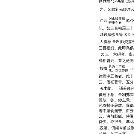
供行經･沙彌論･提
之。又録乳光經注
與正經罪報
注云
餘今
輕重全異
記。如三百福罰三十
以錢贖佛食等
云云
人得福
師資篇
云云
三百福罰。此即爲僞
三十六碩者。畜
文
釋相篇云。昔之儉開
眞僞二本並
挍撿
五
無。擧世夢傳
律經中五色者。此非
云。僧祇著青。五分
著木蘭。十誦著絳
儀經下卷。舍利弗問
經哉 答。鈔主意。
色衣暫令著故。異僞
者不贖食無苦。而云
云。佛前獻飯。侍佛
侍佛。亦得食。準此
設贖。僞經今前並