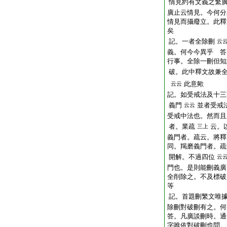
情見約有文義之繁
廣止云情見。今何分
情見而攝廢立。此釋
矣
記。一者全除刪
云
義。何今今異乎 答
行事。全除一刪但知
破。此中釋文故兼
此意歟
云云
記。如受戒法及十三
義門
並者受戒
云云
受戒中法也。然而且
者。業疏
云。
三上
義門者。疏云。將釋
同。羯磨義門者。疏
開解。不過四位
云
門也。是則能刪義廣
全削除之。不及標破
等
記。首題刪繁文唯
除刪對破刪有之。何
答。凡廣談刪時。通
字唯依對破刪也問。