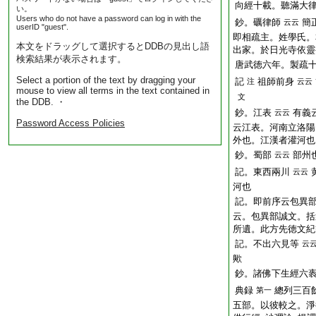
向經十載。聽滿大
い。
Users who do not have a password can log in with the
鈔。礪律師
簡
云云
userID "guest".
即相疏主。姓學氏。
本文をドラッグして選択するとDDBの見出し語
出家。於日光寺依靈
検索結果が表示されます。
唐武徳六年。製疏
Select a portion of the text by dragging your
記
祖師前身
注
云云
mouse to view all terms in the text contained in
文
the DDB. ・
鈔。江表
有義
云云
Password Access Policies
云江表。河南立洛陽
外也。江漢者灌河也
鈔。蜀部
部州
云云
記。東西兩川
云云
河也
記。即前序云包異
云。包異部誠文。括
所遺。此方先徳文紀
記。不出六見等
云
歟
鈔。諸佛下生經六
典録
總列三百
第一
五部。以彼較之。淨