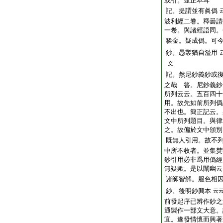
或引。並正本耳
記。提謂並有眞僞
波利經二卷。釋曇請
一卷。與諸經語同。
糅金。疑成僞。可
鈔。愚叢猶自濫用
文
記。然尼鈔義鈔或
之哉 答。尼鈔義鈔
所列云云。五百四十
用。故先如前所列僞
不出也。簡正記云。
文中所列題目。與律
之。故偏於文中頒別
既無人引用。故不
中所不收者。並集焚
鈔引用必非爲用僞經
無疑歟。是以闡幽云
諸師智解。服色相
鈔。後明鈔興本
云
前發起序已辨作鈔之
通製作一部文大意。
宜。遂發情懷而興著