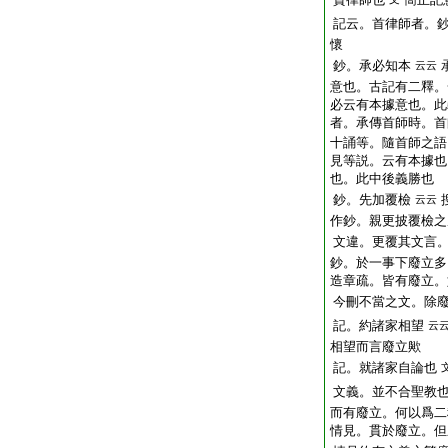
記云。首律師者。
懷
鈔。承必知本
云云
意也。古記有二釋。
必云有本據意也。此
者。承傳首師時。首
十誦等。隨首師之語
見等説。云有本據也
也。此中後義勝也
鈔。先加覆檢
云云
作鈔。親更披覆檢之
文違。更覆其文言
鈔。於一事下廢立多
造章疏。皆有廢立。
今刪不當之文。除
記。約諸家相望
云
相望而言廢立歟
記。就諸家自論也
文義。並不合聖教
而有廢立。何以爲二
情見。貫於廢立。但