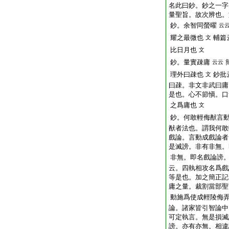
名此曰鈔。鈔之一字
量聖旨。故次辨也。
鈔。余智同螢曜
云
耀之最微也
輔篇
文
比日月也
文
鈔。量實疎庸
云云
理外曰疎也
鈔批
文
曰疎。非文非武曰庸
是也。心不節愼。口
之爲庸也
文
鈔。何敢輕侮猷言
猷者法也。謂我何敢
戲論。言動成戲論者
是滅謗。非有非無。
非無。即名戲論謗
云。四執相攻名爲戲
等是也。加之簡正記
庸之量。裁割當部聖
動施爲使成輕陵侮
論。諸家皆引智論中
可定執言。無是損滅
謗。亦有亦無。相違