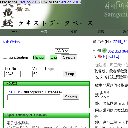
Link to the
version 2015
Link to the
version 2018
記。有云語略義必
集義必包口也
文
鈔。凡言欲者
云云
此言欲也。此即
聲
ホーム
検索
ご挨拶
組織
利
此是欲也。此是五欲
亦殊
欲明僧作法
文
大正蔵検索
資行鈔 (No.
2248_
照
事
樂
隨喜
共同
ニ
カ
シテ
記。想欲爲體
362
363
364
云云
点:
無
/
有
]
[CITE]
punctuation
Hangul
Eng
心以爲今體。須知
從法者。即三衆中
TextNo.
Vol.
Page
取像貌。欲者縁欲受
也
今記注想陰等
文
INBUDS
欲中非釋想許今取
INBUDS
(Bibliographic Database)
歩旦反
叛
Search
ソムク
鈔。僧私同須
云云
同須謂同假此欲法
Digital Dictionary of Buddhism
事
鈔。佛不正制
云云
電子佛教辭典
パスワードがない場合は「guest」でログインしてくださ