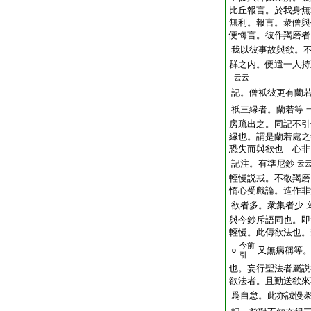
比丘報言。於我身無
無利。報言。衆僧與
便悔言。彼作羯磨者
我以彼事故與欲。
群之内。便遣一人持
云云
記。僧祇彼更有蘭
祇三縁者。蘭若等
房疏出之。同記不引
縁也。謂是蘭若處之
恐失而與欲也 心非
記注。有準尼鈔
云
輕慢説戒。不敬羯磨
惰心受戲論。造作非
欲者多。衆集者少
與今鈔斥語同也。即
輕慢。此傳欲法也。
今前
○
又無病稱等
引
也。妄行聖法者屬説
欲法者。且勤送欲來
爲自怠。此亦誠慢