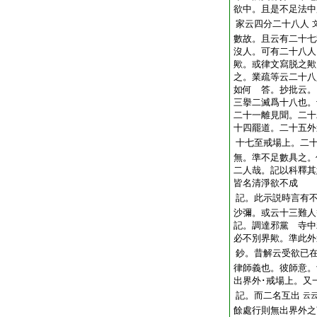
欲中。且是不足法中
家云四分二十八人
數故。且云有二十七
沒人。可有二十八人
歟。或律文寫脱之歟
之。業疏等云二十八
如何 答。抄批云。
三擧二滅爲十八也。
二十一離見聞。二十
十四罷道。二十五外
十七至戒場上。二
無。準不足數具之。
二人哉。記以科釋其
皆名清淨欲不成
記。此示説時言有
沙彌。或云十三難人
記。調達邪黨 寺中
必不別界歟。準此外
鈔。昔解云受欲已
律師義也。彼師意。
出界外･戒場上。又
記。而二名互出
云
餘處行則無出界外之