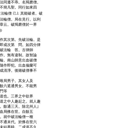
法同遵不乖。名羯磨僧。
不簡凡聖。同行如來四
名法輪僧
其能破者。破
已上
法輪僧。局在見行。以利
章云。破羯磨僧於一界
◎
作其次第。先破法輪。是
即成次第 問。如四分律
破法輪 答。古律師
作。無有違制。故智論
輪。南山師意出血破僧
隨作即犯。出血偸蘭可
成清淨。後雖破僧事不
唯局男子。其女人及
餘六遮通男女。不能男
門等
道也。三界之中欲界
道之中人趣起之。就人趣
。餘通三天。除北州人｣
血局佛在世。自餘五
。就中破法輪僧一種
不通末代。於佛在世六
未結界時。二成道不久