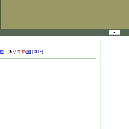
有
] [返り点:
有
/
無
]
[CITE]