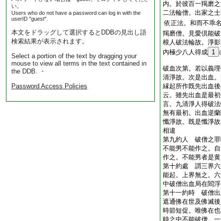
内。於彼百一羯磨之
い。
二法輪僧。出家之士
Users who do not have a password can log in with the
userID "guest".
依正法。和而不乖
本文をドラッグして選択するとDDBの見出し語
羯磨僧。見愛倶能破
検索結果が表示されます。
根人破法輪故。淨影
内極少八人得成
1
Select a portion of the text by dragging your
mouse to view all terms in the text contained in
破血次第。若以義理
the DDB. ・
清淨故。次是出血。
Password Access Policies
縁起所作既先出血後
云。雖先出血是最初
言。九清淨人得破法
無有最初。出血逆蘭
懺淨故。既是懺淨故
相違
第九約人 破僧之罪
不能男不能作之。自
作之。不能男者是黄
第十約處 謂三界六
能起。上界無之。六
中破僧出血局在閻浮
第十一約時 破僧出
遮通佛在世及佛滅後
時節短促。唯佛在也
時之中不能破僧。一