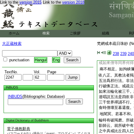
Link to the
version 2015
Link to the
version 2018
樹下坐。四不食酥鹽
中前三相似後二妄語
云何 答。戒疏三上
法用擬邪化。一立五
二立非法羯磨以爲衆
舍城時忍五法者止是
ホーム
検索
ご挨拶
組織
利
説法方破衆法。始是
云。調達向伽耶山。
大正蔵検索
梵網戒本疏日珠鈔 (N
世名譽。乃至三喚云
人已作竟。如法人自
238
239
240
月偈等。以此文證破
punctuation
Hangul
Eng
戒如來僧等同界何得
兩不相足。如拘睒
TextNo.
Vol.
Page
依八正。其教法者羯
五法爲邪行法。非法
行破佛正法。戒疏云
INBUDS
如來法輪化被三千。
INBUDS
(Bibliographic Database)
達唱説五法是四依非
Search
三千世界禪誦不行。
食時僧壞至暮還復。
地闇冥。若暮不和
輪時有破羯磨。所破
Digital Dictionary of Buddhism
影師云。就所破中有
電子佛教辭典
之中具戒比丘四人已
パスワードがない場合は「guest」でログインしてくださ