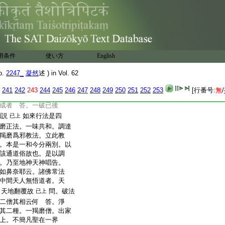
。五不食魚肉。此五法
 問。提婆破僧行相
云。初破僧時倣佛二
邪以爲行法。智正四依。
法。智正羯磨。所以王
破行。後至伽耶羯磨
用条件
使い方
English
究竟破法輪僧。故僧祇
佛喚不得便作羯磨。爲後
o.
2247_
凝然
述 ) in Vol. 62
。我已説戒竟。佛言非法
作布薩。便説清淨如滿
241
242
243
244
245
246
247
248
249
250
251
252
253
[行番号:
無
/
在伽耶 問。調達説
成者 答。一破已後
彌説
如來行法是四
已上
磨正法。一味共和。調達
羯磨爲邪教法。立此教
。本是一和今分兩別。以
該通道俗故也。是以調
。乃至地神天神唱告。
如鼻奈耶云。諸佛常法
中間天人無悟道者。天
。天地翻覆故
問。破法
已上
二僧其相云何 答。淨
其二種。一羯磨僧。出家
上。不簡凡聖在一界